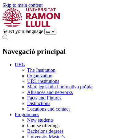
Skip to main content
Select your language
Navegació principal
URL
The Institution
Organization
URL institutions
Marc legislatiu i normativa pròpia
Alliances and networks
Facts and Figures
Distinctions
Locations and contact
Programmes
New students
Course offerings
Bachelor's degrees
University Master's