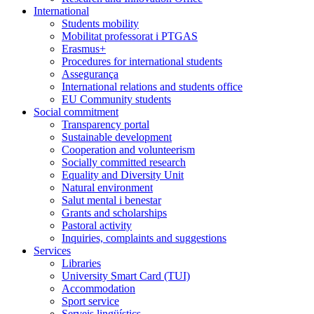
International
Students mobility
Mobilitat professorat i PTGAS
Erasmus+
Procedures for international students
Assegurança
International relations and students office
EU Community students
Social commitment
Transparency portal
Sustainable development
Cooperation and volunteerism
Socially committed research
Equality and Diversity Unit
Natural environment
Salut mental i benestar
Grants and scholarships
Pastoral activity
Inquiries, complaints and suggestions
Services
Libraries
University Smart Card (TUI)
Accommodation
Sport service
Serveis lingüístics