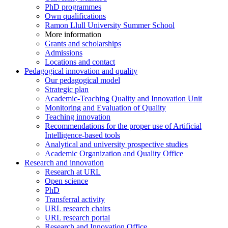
PhD programmes
Own qualifications
Ramon Llull University Summer School
More information
Grants and scholarships
Admissions
Locations and contact
Pedagogical innovation and quality
Our pedagogical model
Strategic plan
Academic-Teaching Quality and Innovation Unit
Monitoring and Evaluation of Quality
Teaching innovation
Recommendations for the proper use of Artificial
Intelligence-based tools
Analytical and university prospective studies
Academic Organization and Quality Office
Research and innovation
Research at URL
Open science
PhD
Transferral activity
URL research chairs
URL research portal
Research and Innovation Office