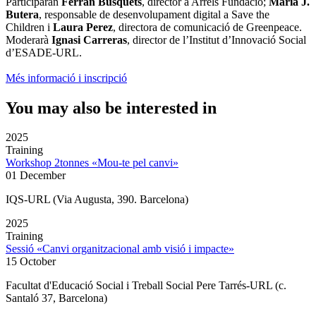
Participaran
Ferrán Busquets
, director a Arrels Fundació;
María J.
Butera
, responsable de desenvolupament digital a Save the
Children i
Laura Perez
, directora de comunicació de Greenpeace.
Moderarà
Ignasi Carreras
, director de l’Institut d’Innovació Social
d’ESADE-URL.
Més informació i inscripció
You may also be interested in
2025
Training
Workshop 2tonnes «Mou-te pel canvi»
01 December
IQS-URL (Via Augusta, 390. Barcelona)
2025
Training
Sessió «Canvi organitzacional amb visió i impacte»
15 October
Facultat d'Educació Social i Treball Social Pere Tarrés-URL (c.
Santaló 37, Barcelona)