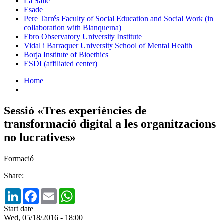
La Salle
Esade
Pere Tarrés Faculty of Social Education and Social Work (in
collaboration with Blanquerna)
Ebro Observatory University Institute
Vidal i Barraquer University School of Mental Health
Borja Institute of Bioethics
ESDI (affiliated center)
Home
Sessió «Tres experiències de
transformació digital a les organitzacions
no lucratives»
Formació
Share:
LinkedIn
Facebook
Email
WhatsApp
Start date
Wed, 05/18/2016 - 18:00