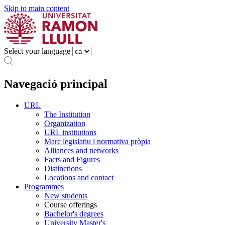
Skip to main content
Select your language
Navegació principal
URL
The Institution
Organization
URL institutions
Marc legislatiu i normativa pròpia
Alliances and networks
Facts and Figures
Distinctions
Locations and contact
Programmes
New students
Course offerings
Bachelor's degrees
University Master's