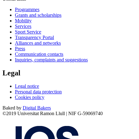
Programmes
Grants and scholarships
Mobility
Services
Sport Service
Transparency Portal
Alliances and networks
Press
Communication contacts
Inquiries, complaints and suggestions
Legal
Legal notice
Personal data protection
Cookies policy
Baked by
Digital Bakers
©2019 Universitat Ramon Llull | NIF G-59069740