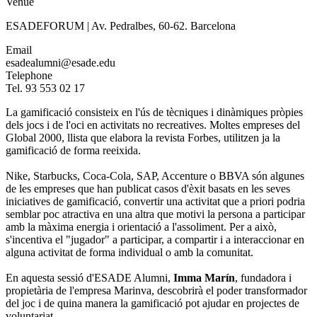
Venue
ESADEFORUM | Av. Pedralbes, 60-62. Barcelona
Email
esadealumni@esade.edu
Telephone
Tel. 93 553 02 17
La gamificació consisteix en l'ús de tècniques i dinàmiques pròpies
dels jocs i de l'oci en activitats no recreatives. Moltes empreses del
Global 2000, llista que elabora la revista Forbes, utilitzen ja la
gamificació de forma reeixida.
Nike, Starbucks, Coca-Cola, SAP, Accenture o BBVA són algunes
de les empreses que han publicat casos d'èxit basats en les seves
iniciatives de gamificació, convertir una activitat que a priori podria
semblar poc atractiva en una altra que motivi la persona a participar
amb la màxima energia i orientació a l'assoliment. Per a això,
s'incentiva el "jugador" a participar, a compartir i a interaccionar en
alguna activitat de forma individual o amb la comunitat.
En aquesta sessió d'ESADE Alumni,
Imma Marín
, fundadora i
propietària de l'empresa Marinva, descobrirà el poder transformador
del joc i de quina manera la gamificació pot ajudar en projectes de
voluntariat.