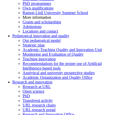
PhD programmes
Own qualifications
Ramon Llull University Summer School
More information
Grants and scholarships
Admissions
Locations and contact
Pedagogical innovation and quality
Our pedagogical model
Strategic plan
Academic-Teaching Quality and Innovation Unit
Monitoring and Evaluation of Quality
Teaching innovation
Recommendations for the proper use of Artificial
Intelligence-based tools
Analytical and university prospective studies
Academic Organization and Quality Office
Research and innovation
Research at URL
Open science
PhD
Transferral activity
URL research chairs
URL research portal
Research and Innovation Office