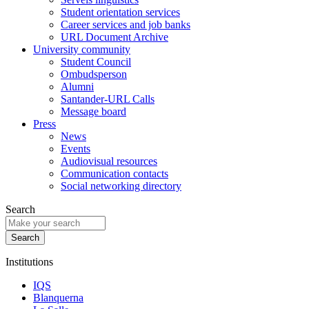
Student orientation services
Career services and job banks
URL Document Archive
University community
Student Council
Ombudsperson
Alumni
Santander-URL Calls
Message board
Press
News
Events
Audiovisual resources
Communication contacts
Social networking directory
Search
Institutions
IQS
Blanquerna