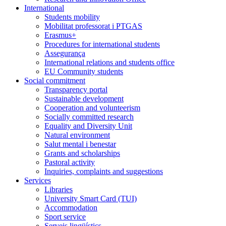
International
Students mobility
Mobilitat professorat i PTGAS
Erasmus+
Procedures for international students
Assegurança
International relations and students office
EU Community students
Social commitment
Transparency portal
Sustainable development
Cooperation and volunteerism
Socially committed research
Equality and Diversity Unit
Natural environment
Salut mental i benestar
Grants and scholarships
Pastoral activity
Inquiries, complaints and suggestions
Services
Libraries
University Smart Card (TUI)
Accommodation
Sport service
Serveis lingüístics