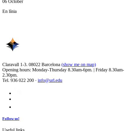
06 October
En línia
Claravall 1-3. 08022 Barcelona
(show me on map)
Opening hours: Monday-Thursday 8.30am-6pm. | Friday 8.30am-
2.30pm.
Tel. 936 022 200 ·
info@url.edu
Follow us!
Useful links