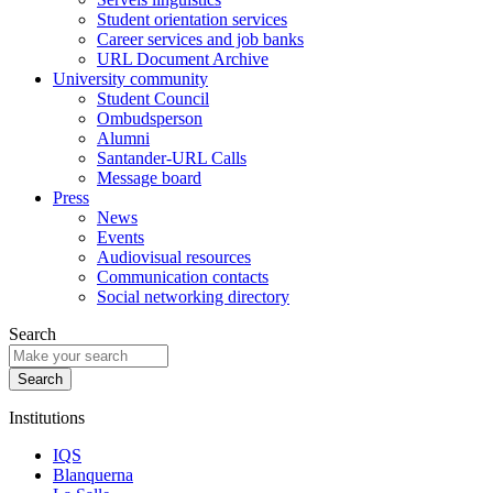
Student orientation services
Career services and job banks
URL Document Archive
University community
Student Council
Ombudsperson
Alumni
Santander-URL Calls
Message board
Press
News
Events
Audiovisual resources
Communication contacts
Social networking directory
Search
Institutions
IQS
Blanquerna