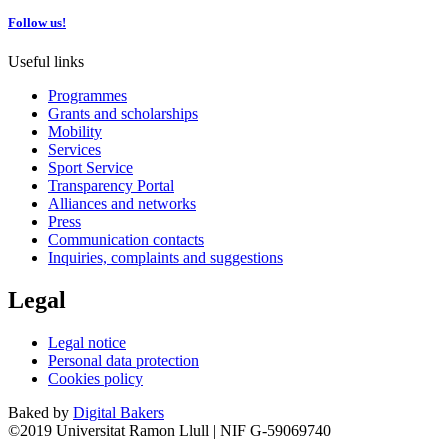
Follow us!
Useful links
Programmes
Grants and scholarships
Mobility
Services
Sport Service
Transparency Portal
Alliances and networks
Press
Communication contacts
Inquiries, complaints and suggestions
Legal
Legal notice
Personal data protection
Cookies policy
Baked by
Digital Bakers
©2019 Universitat Ramon Llull | NIF G-59069740