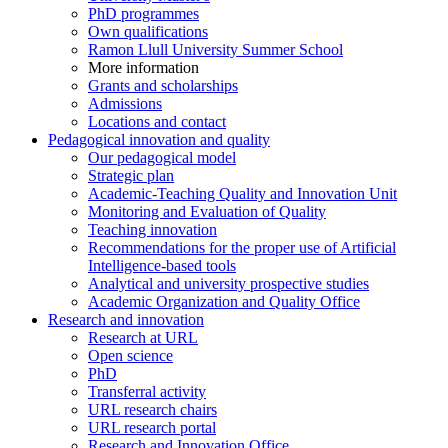
PhD programmes
Own qualifications
Ramon Llull University Summer School
More information
Grants and scholarships
Admissions
Locations and contact
Pedagogical innovation and quality
Our pedagogical model
Strategic plan
Academic-Teaching Quality and Innovation Unit
Monitoring and Evaluation of Quality
Teaching innovation
Recommendations for the proper use of Artificial
Intelligence-based tools
Analytical and university prospective studies
Academic Organization and Quality Office
Research and innovation
Research at URL
Open science
PhD
Transferral activity
URL research chairs
URL research portal
Research and Innovation Office