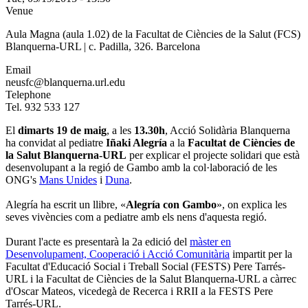
Venue
Aula Magna (aula 1.02) de la Facultat de Ciències de la Salut (FCS)
Blanquerna-URL | c. Padilla, 326. Barcelona
Email
neusfc@blanquerna.url.edu
Telephone
Tel. 932 533 127
El
dimarts 19 de maig
, a les
13.30h
, Acció Solidària Blanquerna
ha convidat al pediatre
Iñaki Alegría
a la
Facultat de Ciències de
la Salut Blanquerna-URL
per explicar el projecte solidari que està
desenvolupant a la regió de Gambo amb la col·laboració de les
ONG's
Mans Unides
i
Duna
.
Alegría ha escrit un llibre, «
Alegría con Gambo
», on explica les
seves vivències com a pediatre amb els nens d'aquesta regió.
Durant l'acte es presentarà la 2a edició del
màster en
Desenvolupament, Cooperació i Acció Comunitària
impartit per la
Facultat d'Educació Social i Treball Social (FESTS) Pere Tarrés-
URL i la Facultat de Ciències de la Salut Blanquerna-URL a càrrec
d'Oscar Mateos, vicedegà de Recerca i RRII a la FESTS Pere
Tarrés-URL.