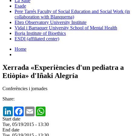
La Salle
Esade
Pere Tarrés Faculty of Social Education and Social Work (in
collaboration with Blanquerna)
Ebro Observatory University Institute
Vidal i Barraquer University School of Mental Health
Borja Institute of Bioethics
ESDI (affiliated center)
Home
Xerrada «Experiències d'un pediatra a
Etiòpia» d'Iñaki Alegría
Conferències i jornades
Share:
LinkedIn
Facebook
Email
WhatsApp
Start date
Tue, 05/19/2015 - 13:30
End date
Tue, 05/19/2015 - 13:30