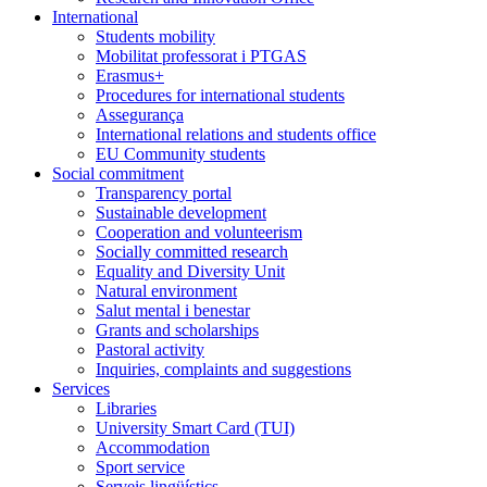
International
Students mobility
Mobilitat professorat i PTGAS
Erasmus+
Procedures for international students
Assegurança
International relations and students office
EU Community students
Social commitment
Transparency portal
Sustainable development
Cooperation and volunteerism
Socially committed research
Equality and Diversity Unit
Natural environment
Salut mental i benestar
Grants and scholarships
Pastoral activity
Inquiries, complaints and suggestions
Services
Libraries
University Smart Card (TUI)
Accommodation
Sport service
Serveis lingüístics