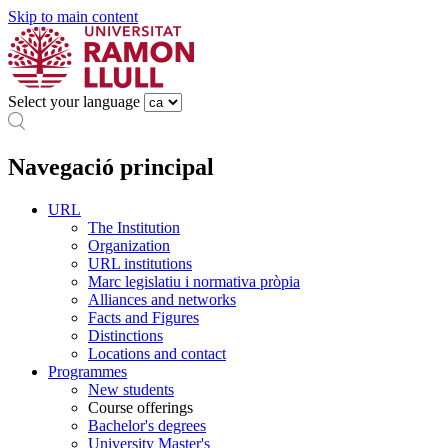
Skip to main content
Select your language
Navegació principal
URL
The Institution
Organization
URL institutions
Marc legislatiu i normativa pròpia
Alliances and networks
Facts and Figures
Distinctions
Locations and contact
Programmes
New students
Course offerings
Bachelor's degrees
University Master's