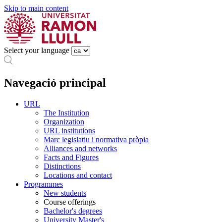
Skip to main content
Select your language
Navegació principal
URL
The Institution
Organization
URL institutions
Marc legislatiu i normativa pròpia
Alliances and networks
Facts and Figures
Distinctions
Locations and contact
Programmes
New students
Course offerings
Bachelor's degrees
University Master's