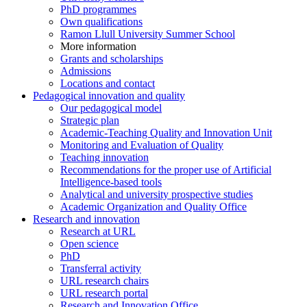
PhD programmes
Own qualifications
Ramon Llull University Summer School
More information
Grants and scholarships
Admissions
Locations and contact
Pedagogical innovation and quality
Our pedagogical model
Strategic plan
Academic-Teaching Quality and Innovation Unit
Monitoring and Evaluation of Quality
Teaching innovation
Recommendations for the proper use of Artificial
Intelligence-based tools
Analytical and university prospective studies
Academic Organization and Quality Office
Research and innovation
Research at URL
Open science
PhD
Transferral activity
URL research chairs
URL research portal
Research and Innovation Office