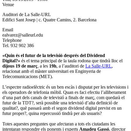
Venue
Auditori de La Salle-URL
Edifici Sant Josep | c. Quatre Camins, 2. Barcelona
Email
ealvarez@salleurl.edu
Telephone
Tel. 932 902 386
«Quin és el futur de la televisió després del Dividend
Digital?»
és el tema principal de la taula rodona que tindrà lloc el
dijous 19 de març
, a les
19h
, a l’auditori de
La Salle-URL
,
relacionat amb el màster universitari en Enginyeria de
Telecomunicacions (MET).
L’espectre radioelèctric és un ben escàs i disputat per les televisions i
els operadors de telefonia mòbil. Quan es faci efectiu l’alliberament
d’una part dels canals de televisió a finals de març, com quedarà el
futur de la TDT?, serà possible una televisió d’alta definició de
qualitat?, què passarà amb el segon dividend digital previst en un
futur proper?, quina repercussió tindrà per als usuaris?
Totes aquestes preguntes que afectaran a tots els ciutadans les
intentaran respondre els ponents i experts
Amadeu Gassó
, director