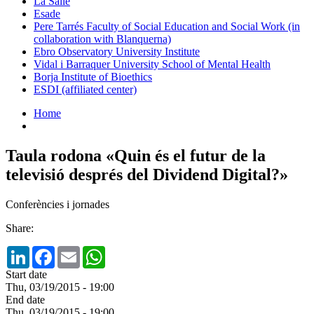
La Salle
Esade
Pere Tarrés Faculty of Social Education and Social Work (in
collaboration with Blanquerna)
Ebro Observatory University Institute
Vidal i Barraquer University School of Mental Health
Borja Institute of Bioethics
ESDI (affiliated center)
Home
Taula rodona «Quin és el futur de la
televisió després del Dividend Digital?»
Conferències i jornades
Share:
LinkedIn
Facebook
Email
WhatsApp
Start date
Thu, 03/19/2015 - 19:00
End date
Thu, 03/19/2015 - 19:00