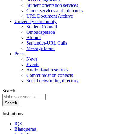
Student orientation services
Career services and job banks
URL Document Archive
University community
Student Council
Ombudsperson
Alumni
Santander-URL Calls
Message board
Press
News
Events
Audiovisual resources
Communication contacts
Social networking directory
Search
Institutions
IQS
Blanquerna