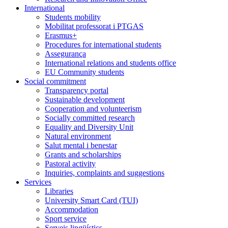
International
Students mobility
Mobilitat professorat i PTGAS
Erasmus+
Procedures for international students
Assegurança
International relations and students office
EU Community students
Social commitment
Transparency portal
Sustainable development
Cooperation and volunteerism
Socially committed research
Equality and Diversity Unit
Natural environment
Salut mental i benestar
Grants and scholarships
Pastoral activity
Inquiries, complaints and suggestions
Services
Libraries
University Smart Card (TUI)
Accommodation
Sport service
Serveis lingüístics