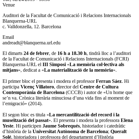
Venue
Auditori de la Facultat de Comunicació i Relacions Internacionals
Blanquerna-URL
c. Valldonzella, 12. Barcelona
Email
andreadt@blanquerna.url.edu
El dimarts
24 de febrer
, de
16 h a 18.30 h
, tindrà lloc a l’auditori
de la Facultat de Comunicació i Relacions Internacionals (FCRI)
Blanquerna-URL el
III Simposi
«
La memòria col·lectiva als
mitjans
», dedicat a «
La materialització de la memòria
».
El primer bloc el presenta i modera el professor
Ferran Sáez
. Hi
participa
Vicenç Villatoro
, director del
Centre de Cultura
Contemporània de Barcelona
(CCCB) i autor de «Un home que
se’n va. Crònica literària minuciosa d’una vida fins al moment de
l’emigració» (2014).
El segon bloc es titula «
La mercantilització del record i la
museïtzació del passat
». El presenta i modera la professora
Elena
Yeste
. Hi participen
Jaume Sobrequés
, historiador i catedràtic
d’història de la
Universitat Autònoma de Barcelona
;
Queralt
Solé
, historiadora i professora del departament d’Història