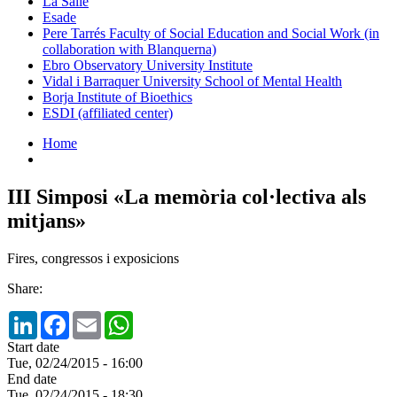
La Salle
Esade
Pere Tarrés Faculty of Social Education and Social Work (in
collaboration with Blanquerna)
Ebro Observatory University Institute
Vidal i Barraquer University School of Mental Health
Borja Institute of Bioethics
ESDI (affiliated center)
Home
III Simposi «La memòria col·lectiva als
mitjans»
Fires, congressos i exposicions
Share:
LinkedIn
Facebook
Email
WhatsApp
Start date
Tue, 02/24/2015 - 16:00
End date
Tue, 02/24/2015 - 18:30