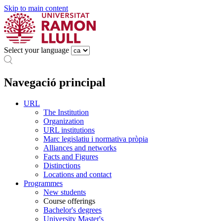
Skip to main content
Select your language
Navegació principal
URL
The Institution
Organization
URL institutions
Marc legislatiu i normativa pròpia
Alliances and networks
Facts and Figures
Distinctions
Locations and contact
Programmes
New students
Course offerings
Bachelor's degrees
University Master's