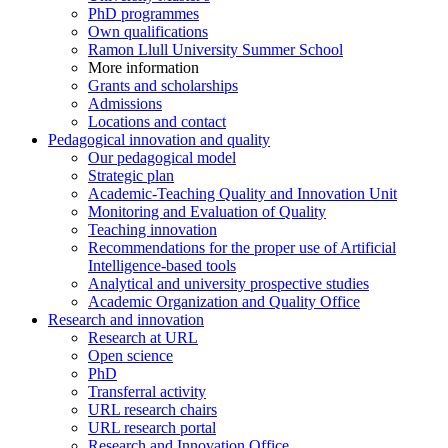
PhD programmes
Own qualifications
Ramon Llull University Summer School
More information
Grants and scholarships
Admissions
Locations and contact
Pedagogical innovation and quality
Our pedagogical model
Strategic plan
Academic-Teaching Quality and Innovation Unit
Monitoring and Evaluation of Quality
Teaching innovation
Recommendations for the proper use of Artificial
Intelligence-based tools
Analytical and university prospective studies
Academic Organization and Quality Office
Research and innovation
Research at URL
Open science
PhD
Transferral activity
URL research chairs
URL research portal
Research and Innovation Office