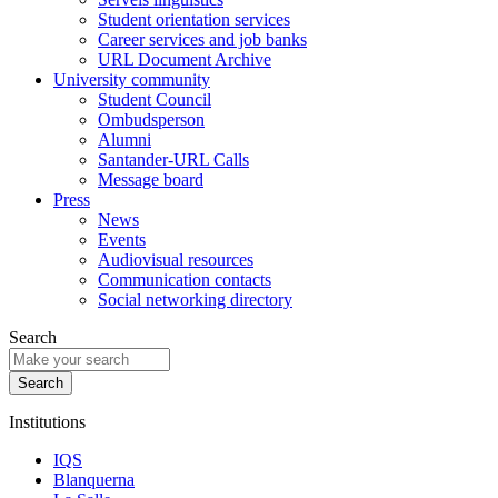
Student orientation services
Career services and job banks
URL Document Archive
University community
Student Council
Ombudsperson
Alumni
Santander-URL Calls
Message board
Press
News
Events
Audiovisual resources
Communication contacts
Social networking directory
Search
Institutions
IQS
Blanquerna