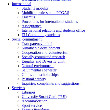
International
Students mobility
Mobilitat professorat i PTGAS
Erasmus+
Procedures for international students
Assegurança
International relations and students office
EU Community students
Social commitment
Transparency portal
Sustainable development
Cooperation and volunteerism
Socially committed research
Equality and Diversity Unit
Natural environment
Salut mental i benestar
Grants and scholarships
Pastoral activity
Inquiries, complaints and suggestions
Services
Libraries
University Smart Card (TUI)
Accommodation
Sport service
Serveis lingüístics