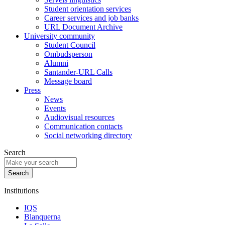
Student orientation services
Career services and job banks
URL Document Archive
University community
Student Council
Ombudsperson
Alumni
Santander-URL Calls
Message board
Press
News
Events
Audiovisual resources
Communication contacts
Social networking directory
Search
Institutions
IQS
Blanquerna