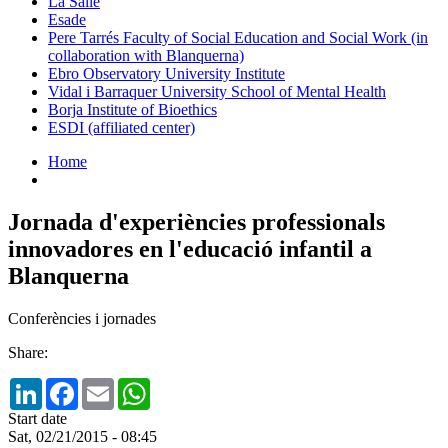
La Salle
Esade
Pere Tarrés Faculty of Social Education and Social Work (in
collaboration with Blanquerna)
Ebro Observatory University Institute
Vidal i Barraquer University School of Mental Health
Borja Institute of Bioethics
ESDI (affiliated center)
Home
Jornada d'experiències professionals
innovadores en l'educació infantil a
Blanquerna
Conferències i jornades
Share:
LinkedIn
Facebook
Email
WhatsApp
Start date
Sat, 02/21/2015 - 08:45