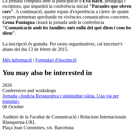
La jornada comptarà amb la participació d'
Eva Bach
, pedagoga i
escriptora, que impartirà la conferència inicial
"Paraules que obren
cors"
. A continuació, quatre espais d'experiència a càrrec de quatre
experts permetran aprofundir en vivències comunicatives concretes.
Gema Paniagua
clourà la jornada amb la conferència
"Comunicació amb les famílies: més enllà del què diem i com ho
diem"
.
La inscripció és gratuïta. Per raons organitzatives, cal inscriure's
abans del dia 13 de febrer de 2015.
Més informació
|
Formulari d'inscripció
You may also be interested in
2026
Conferences and workshops
Jornada «Justícia Restaurativa i sinistralitat viària. Una via per
transitar»
08 October
Auditori de la Facultat de Comunicació i Relacions Internacionals
Blanquerna-URL
Plaça Joan Coromines, s/n. Barcelona