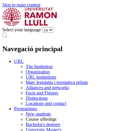
Skip to main content
Select your language
Navegació principal
URL
The Institution
Organization
URL institutions
Marc legislatiu i normativa pròpia
Alliances and networks
Facts and Figures
Distinctions
Locations and contact
Programmes
New students
Course offerings
Bachelor's degrees
University Master's