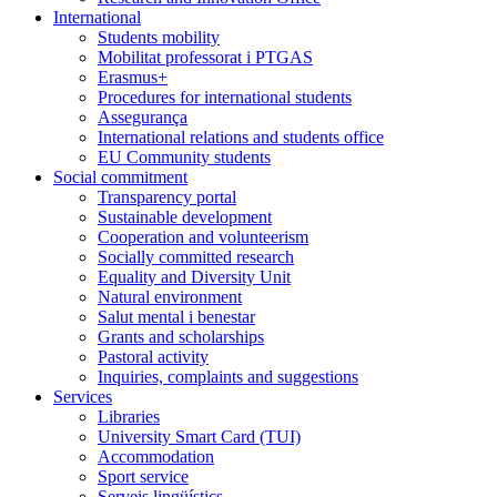
International
Students mobility
Mobilitat professorat i PTGAS
Erasmus+
Procedures for international students
Assegurança
International relations and students office
EU Community students
Social commitment
Transparency portal
Sustainable development
Cooperation and volunteerism
Socially committed research
Equality and Diversity Unit
Natural environment
Salut mental i benestar
Grants and scholarships
Pastoral activity
Inquiries, complaints and suggestions
Services
Libraries
University Smart Card (TUI)
Accommodation
Sport service
Serveis lingüístics