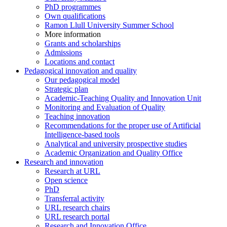
PhD programmes
Own qualifications
Ramon Llull University Summer School
More information
Grants and scholarships
Admissions
Locations and contact
Pedagogical innovation and quality
Our pedagogical model
Strategic plan
Academic-Teaching Quality and Innovation Unit
Monitoring and Evaluation of Quality
Teaching innovation
Recommendations for the proper use of Artificial
Intelligence-based tools
Analytical and university prospective studies
Academic Organization and Quality Office
Research and innovation
Research at URL
Open science
PhD
Transferral activity
URL research chairs
URL research portal
Research and Innovation Office