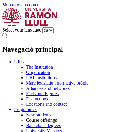
Skip to main content
Select your language
Navegació principal
URL
The Institution
Organization
URL institutions
Marc legislatiu i normativa pròpia
Alliances and networks
Facts and Figures
Distinctions
Locations and contact
Programmes
New students
Course offerings
Bachelor's degrees
University Master's