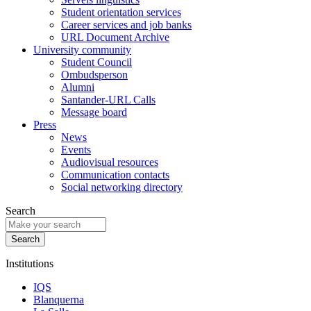
Student orientation services
Career services and job banks
URL Document Archive
University community
Student Council
Ombudsperson
Alumni
Santander-URL Calls
Message board
Press
News
Events
Audiovisual resources
Communication contacts
Social networking directory
Search
Institutions
IQS
Blanquerna