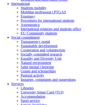
International
Students mobility
Mobilitat professorat i PTGAS
Erasmus+
Procedures for international students
Assegurança
International relations and students office
EU Community students
Social commitment
Transparency portal
Sustainable development
Cooperation and volunteerism
Socially committed research
Equality and Diversity Unit
Natural environment
Salut mental i benestar
Grants and scholarships
Pastoral activity
Inquiries, complaints and suggestions
Services
Libraries
University Smart Card (TUI)
Accommodation
Sport service
Serveis lingüístics