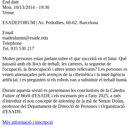
End date
Mon, 10/13/2014 - 19:30
Venue
ESADEFORUM | Av. Pedralbes, 60-62. Barcelona
Email
esadealumni@esade.edu
Telephone
Tel. 935 530 217
Moltes persones estan parlant sobre el que succeirà en el futur. Què
passarà amb els llocs de treball, les carreres, la seguretat de
l'ocupació, la desocupació i altres temes rellevants? Les persones es
veuen amenaçades pels avenços de la cibernètica i la intel·ligència
artificial, i es pregunten si els robots van a substituir el treball humà.
Durant aquesta sessió es presentaran les conclusions de la Càtedra
Future of Work
d'ESADE i els escenaris per a l'any 2025, a més
d'introduir el nou concepte de
talenting
de la mà de Simon Dolan,
professor del Departament de Direcció de Persones i Organització
d'ESADE.
Més informació i inscripció