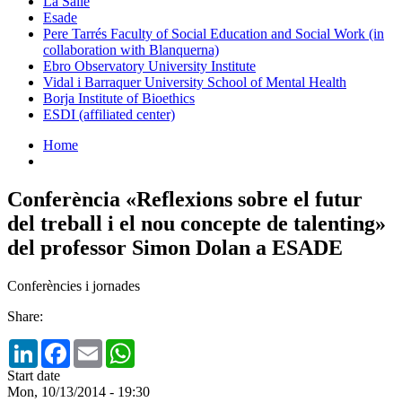
La Salle
Esade
Pere Tarrés Faculty of Social Education and Social Work (in
collaboration with Blanquerna)
Ebro Observatory University Institute
Vidal i Barraquer University School of Mental Health
Borja Institute of Bioethics
ESDI (affiliated center)
Home
Conferència «Reflexions sobre el futur
del treball i el nou concepte de talenting»
del professor Simon Dolan a ESADE
Conferències i jornades
Share:
LinkedIn
Facebook
Email
WhatsApp
Start date
Mon, 10/13/2014 - 19:30