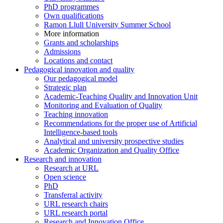
PhD programmes
Own qualifications
Ramon Llull University Summer School
More information
Grants and scholarships
Admissions
Locations and contact
Pedagogical innovation and quality
Our pedagogical model
Strategic plan
Academic-Teaching Quality and Innovation Unit
Monitoring and Evaluation of Quality
Teaching innovation
Recommendations for the proper use of Artificial
Intelligence-based tools
Analytical and university prospective studies
Academic Organization and Quality Office
Research and innovation
Research at URL
Open science
PhD
Transferral activity
URL research chairs
URL research portal
Research and Innovation Office