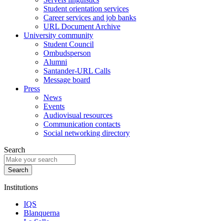
Student orientation services
Career services and job banks
URL Document Archive
University community
Student Council
Ombudsperson
Alumni
Santander-URL Calls
Message board
Press
News
Events
Audiovisual resources
Communication contacts
Social networking directory
Search
Institutions
IQS
Blanquerna