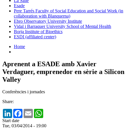
La Salle
Esade
Pere Tarrés Faculty of Social Education and Social Work (in
collaboration with Blanquerna)
Ebro Observatory University Institute
Vidal i Barraquer University School of Mental Health
Borja Institute of Bioethics
ESDI (affiliated center)
Home
Aprenent a ESADE amb Xavier
Verdaguer, emprenedor en sèrie a Silicon
Valley
Conferències i jornades
Share:
LinkedIn
Facebook
Email
WhatsApp
Start date
Tue, 03/04/2014 - 19:00