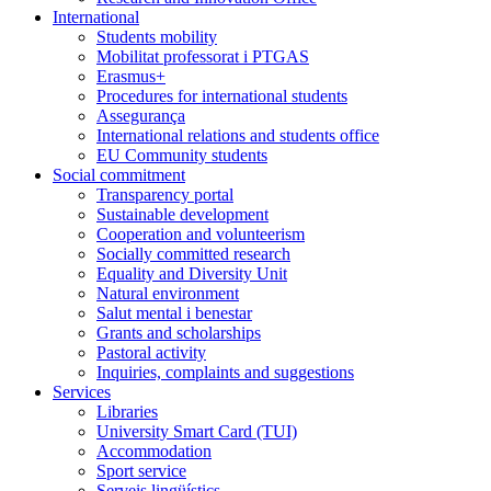
International
Students mobility
Mobilitat professorat i PTGAS
Erasmus+
Procedures for international students
Assegurança
International relations and students office
EU Community students
Social commitment
Transparency portal
Sustainable development
Cooperation and volunteerism
Socially committed research
Equality and Diversity Unit
Natural environment
Salut mental i benestar
Grants and scholarships
Pastoral activity
Inquiries, complaints and suggestions
Services
Libraries
University Smart Card (TUI)
Accommodation
Sport service
Serveis lingüístics