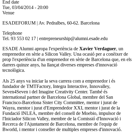
End date
Tue, 03/04/2014 - 20:00
Venue
ESADEFORUM | Av. Pedralbes, 60-62. Barcelona
Telephone
Tel. 93 553 02 17 | entrepreneurship@alumni.esade.edu
ESADE Alumni apropa l'experiència de
Xavier Verdaguer
, un
emprenedor en sèrie a Silicon Valley. Una ocasió per a conèixer de
prop l'experiència d'un emprenedor en sèrie de Barcelona que, en els
darrers quinze anys, ha llançat diverses empreses d'innovació
tecnològica.
Als 25 anys va iniciar la seva carrera com a emprenedor i és
fundador de TMTFactory, Integra Interactive, Innovalley,
Seven4Seven i del Imagine Creativity Center. També és
international partner de Barcelona Global, membre del San
Francisco-Barcelona Sister City Committee, mentor i jurat de
Wayra, mentor i jurat d'Emprendedor XXI, mentor i jurat de la
Fundació INLEA, membre del consell de Moebio, impulsor de
l'Iniciador Silicon Valley, membre de la Comissió d'Innovació i
Recerca de l'Ajuntament de Barcelona, membre de l'equip de
Bworld, i mentor i conseller de multiples empreses d'innovació.