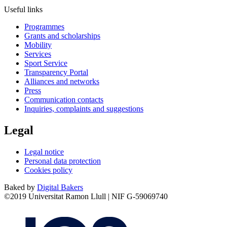
Useful links
Programmes
Grants and scholarships
Mobility
Services
Sport Service
Transparency Portal
Alliances and networks
Press
Communication contacts
Inquiries, complaints and suggestions
Legal
Legal notice
Personal data protection
Cookies policy
Baked by
Digital Bakers
©2019 Universitat Ramon Llull | NIF G-59069740