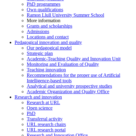
PhD programmes
Own qualifications
Ramon Llull University Summer School
More information
Grants and scholarships
Admissions
Locations and contact
Pedagogical innovation and quality
Our pedagogical model
Strategic plan
Academic-Teaching Quality and Innovation Unit
Monitoring and Evaluation of Quality
Teaching innovation
Recommendations for the proper use of Artificial
Intelligence-based tools
Analytical and university prospective studies
Academic Organization and Quality Office
Research and innovation
Research at URL
Open science
PhD
Transferral activity
URL research chairs
URL research portal
Research and Innovation Office