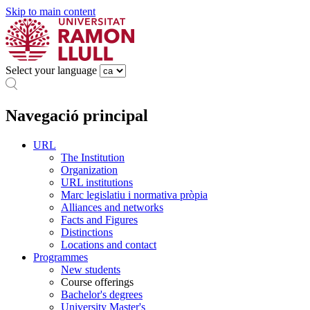
Skip to main content
Select your language
Navegació principal
URL
The Institution
Organization
URL institutions
Marc legislatiu i normativa pròpia
Alliances and networks
Facts and Figures
Distinctions
Locations and contact
Programmes
New students
Course offerings
Bachelor's degrees
University Master's