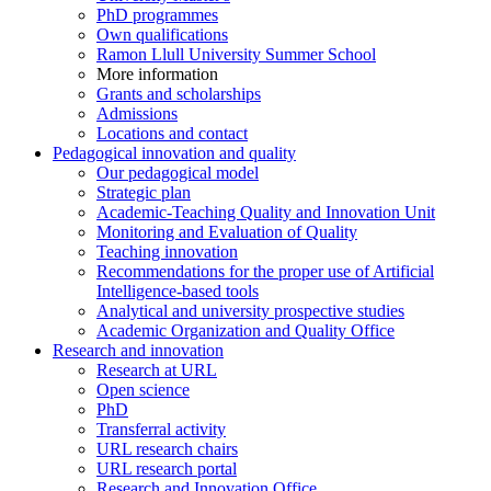
PhD programmes
Own qualifications
Ramon Llull University Summer School
More information
Grants and scholarships
Admissions
Locations and contact
Pedagogical innovation and quality
Our pedagogical model
Strategic plan
Academic-Teaching Quality and Innovation Unit
Monitoring and Evaluation of Quality
Teaching innovation
Recommendations for the proper use of Artificial
Intelligence-based tools
Analytical and university prospective studies
Academic Organization and Quality Office
Research and innovation
Research at URL
Open science
PhD
Transferral activity
URL research chairs
URL research portal
Research and Innovation Office