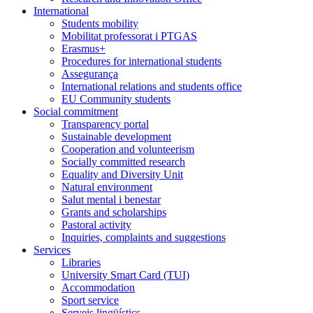
International
Students mobility
Mobilitat professorat i PTGAS
Erasmus+
Procedures for international students
Assegurança
International relations and students office
EU Community students
Social commitment
Transparency portal
Sustainable development
Cooperation and volunteerism
Socially committed research
Equality and Diversity Unit
Natural environment
Salut mental i benestar
Grants and scholarships
Pastoral activity
Inquiries, complaints and suggestions
Services
Libraries
University Smart Card (TUI)
Accommodation
Sport service
Serveis lingüístics