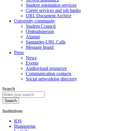
Student orientation services
Career services and job banks
URL Document Archive
University community
Student Council
Ombudsperson
Alumni
Santander-URL Calls
Message board
Press
News
Events
Audiovisual resources
Communication contacts
Social networking directory
Search
Institutions
IQS
Blanquerna