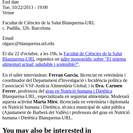
End date
Tue, 10/22/2013 - 19:00
Venue
Facultat de Ciències de la Salut Blanquerna-URL
c. Padilla, 326. Barcelona
Email
olgaoc@blanquerna.url.edu
El dia 22 d'octubre, a les 19h, la
Facultat de Ciències de la Salut
Blanquerna-URL
organitza un
taller monogràfic sobre "El sistema
alimentari actual: saludable i sostenible?"
.
En el taller intervindran:
Ferran Garcia
, llicenciat en veterinària i
coordinador del Departament d'Investigació i Incidència política de
l’associació VSF-Justícia Alimentària Global; i la
Dra. Carmen
Ferrer
, professora del
grau en Nutrició humana i Dietètica
Blanquerna-URL, especialitzada en seguretat alimentària. Moderarà
aquesta activitat
Marta Miró
, llicenciada en veterinària i diplomada
en Nutrició humana i Dietètica, tècnica municipal de salut pública
(Ajuntament de Barberà del Vallès) i professora del grau en Nutrició
humana i Dietètica Blanquerna-URL.
You may also be interested in