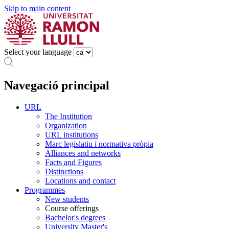
Skip to main content
Select your language
Navegació principal
URL
The Institution
Organization
URL institutions
Marc legislatiu i normativa pròpia
Alliances and networks
Facts and Figures
Distinctions
Locations and contact
Programmes
New students
Course offerings
Bachelor's degrees
University Master's