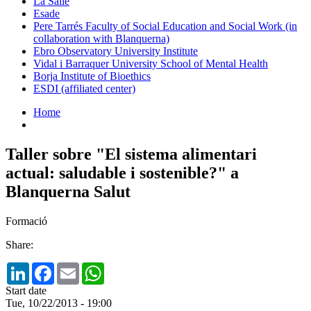
La Salle
Esade
Pere Tarrés Faculty of Social Education and Social Work (in
collaboration with Blanquerna)
Ebro Observatory University Institute
Vidal i Barraquer University School of Mental Health
Borja Institute of Bioethics
ESDI (affiliated center)
Home
Taller sobre "El sistema alimentari
actual: saludable i sostenible?" a
Blanquerna Salut
Formació
Share:
LinkedIn
Facebook
Email
WhatsApp
Start date
Tue, 10/22/2013 - 19:00