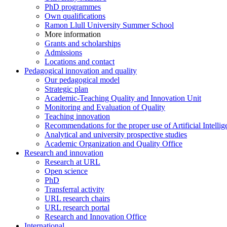
PhD programmes
Own qualifications
Ramon Llull University Summer School
More information
Grants and scholarships
Admissions
Locations and contact
Pedagogical innovation and quality
Our pedagogical model
Strategic plan
Academic-Teaching Quality and Innovation Unit
Monitoring and Evaluation of Quality
Teaching innovation
Recommendations for the proper use of Artificial Intellig
Analytical and university prospective studies
Academic Organization and Quality Office
Research and innovation
Research at URL
Open science
PhD
Transferral activity
URL research chairs
URL research portal
Research and Innovation Office
International