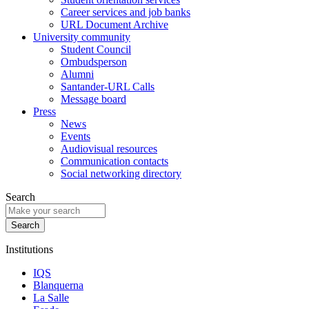
Career services and job banks
URL Document Archive
University community
Student Council
Ombudsperson
Alumni
Santander-URL Calls
Message board
Press
News
Events
Audiovisual resources
Communication contacts
Social networking directory
Search
Institutions
IQS
Blanquerna
La Salle