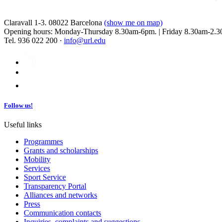
Claravall 1-3. 08022 Barcelona
(show me on map)
Opening hours: Monday-Thursday 8.30am-6pm. | Friday 8.30am-2.3
Tel. 936 022 200 ·
info@url.edu
Follow us!
Useful links
Programmes
Grants and scholarships
Mobility
Services
Sport Service
Transparency Portal
Alliances and networks
Press
Communication contacts
Inquiries, complaints and suggestions