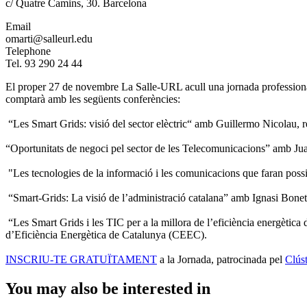
c/ Quatre Camins, 30. Barcelona
Email
omarti@salleurl.edu
Telephone
Tel. 93 290 24 44
El proper 27 de novembre La Salle-URL acull una jornada professiona
comptarà amb les següents conferències:
“Les Smart Grids: visió del sector elèctric“ amb Guillermo Nicolau,
“Oportunitats de negoci pel sector de les Telecomunicacions” amb J
"Les tecnologies de la informació i les comunicacions que faran pos
“Smart-Grids: La visió de l’administració catalana” amb Ignasi Bonet
“Les Smart Grids i les TIC per a la millora de l’eficiència energètica
d’Eficiència Energètica de Catalunya (CEEC).
INSCRIU-TE GRATUÏTAMENT
a la Jornada, patrocinada pel
Clús
You may also be interested in