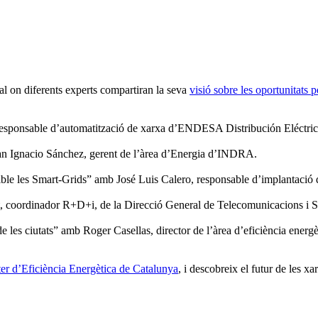
l on diferents experts compartiran la seva
visió sobre les oportunitats 
 responsable d’automatització de xarxa d’ENDESA Distribución Eléctric
uan Ignacio Sánchez, gerent de l’àrea d’Energia d’INDRA.
sible les Smart-Grids” amb José Luis Calero, responsable d’implantaci
, coordinador R+D+i, de la Direcció General de Telecomunicacions i Soc
 de les ciutats” amb Roger Casellas, director de l’àrea d’eficiència ene
ter d’Eficiència Energètica de Catalunya
, i descobreix el futur de les xa