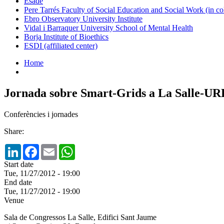
Esade
Pere Tarrés Faculty of Social Education and Social Work (in co
Ebro Observatory University Institute
Vidal i Barraquer University School of Mental Health
Borja Institute of Bioethics
ESDI (affiliated center)
Home
Jornada sobre Smart-Grids a La Salle-UR
Conferències i jornades
Share:
LinkedIn
Facebook
Email
WhatsApp
Start date
Tue, 11/27/2012 - 19:00
End date
Tue, 11/27/2012 - 19:00
Venue
Sala de Congressos La Salle, Edifici Sant Jaume