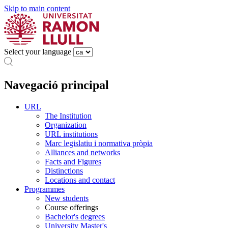
Skip to main content
Select your language
Navegació principal
URL
The Institution
Organization
URL institutions
Marc legislatiu i normativa pròpia
Alliances and networks
Facts and Figures
Distinctions
Locations and contact
Programmes
New students
Course offerings
Bachelor's degrees
University Master's