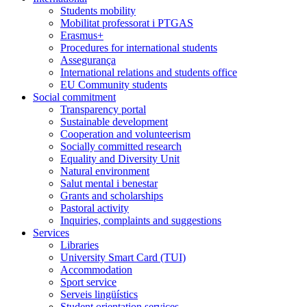
Students mobility
Mobilitat professorat i PTGAS
Erasmus+
Procedures for international students
Assegurança
International relations and students office
EU Community students
Social commitment
Transparency portal
Sustainable development
Cooperation and volunteerism
Socially committed research
Equality and Diversity Unit
Natural environment
Salut mental i benestar
Grants and scholarships
Pastoral activity
Inquiries, complaints and suggestions
Services
Libraries
University Smart Card (TUI)
Accommodation
Sport service
Serveis lingüístics
Student orientation services