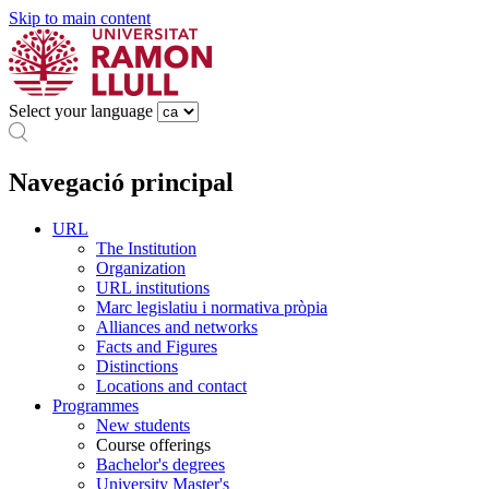
Skip to main content
Select your language
Navegació principal
URL
The Institution
Organization
URL institutions
Marc legislatiu i normativa pròpia
Alliances and networks
Facts and Figures
Distinctions
Locations and contact
Programmes
New students
Course offerings
Bachelor's degrees
University Master's