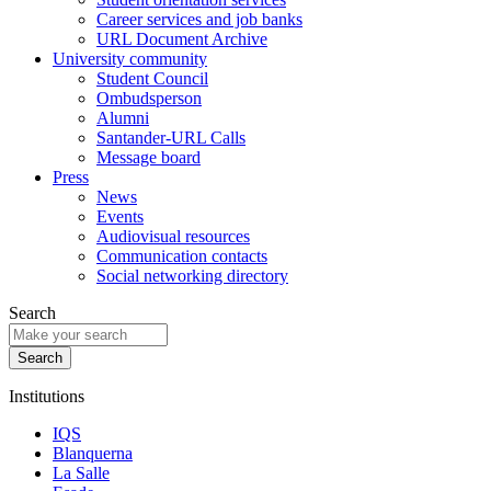
Career services and job banks
URL Document Archive
University community
Student Council
Ombudsperson
Alumni
Santander-URL Calls
Message board
Press
News
Events
Audiovisual resources
Communication contacts
Social networking directory
Search
Institutions
IQS
Blanquerna
La Salle