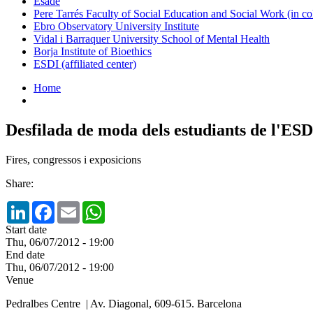
Esade
Pere Tarrés Faculty of Social Education and Social Work (in co
Ebro Observatory University Institute
Vidal i Barraquer University School of Mental Health
Borja Institute of Bioethics
ESDI (affiliated center)
Home
Desfilada de moda dels estudiants de l'ES
Fires, congressos i exposicions
Share:
LinkedIn
Facebook
Email
WhatsApp
Start date
Thu, 06/07/2012 - 19:00
End date
Thu, 06/07/2012 - 19:00
Venue
Pedralbes Centre | Av. Diagonal, 609-615. Barcelona