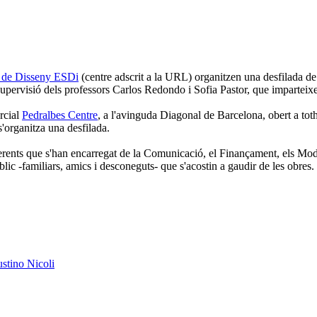
r de Disseny ESDi
(centre adscrit a la URL) organitzen una desfilada de
upervisió dels professors Carlos Redondo i Sofia Pastor, que imparteixen
ercial
Pedralbes Centre
, a l'avinguda Diagonal de Barcelona, obert a toth
'organitza una desfilada.
erents que s'han encarregat de la Comunicació, el Finançament, els Model
lic -familiars, amics i desconeguts- que s'acostin a gaudir de les obres.
austino Nicoli