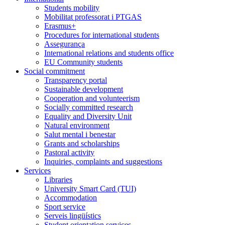
Students mobility
Mobilitat professorat i PTGAS
Erasmus+
Procedures for international students
Assegurança
International relations and students office
EU Community students
Social commitment
Transparency portal
Sustainable development
Cooperation and volunteerism
Socially committed research
Equality and Diversity Unit
Natural environment
Salut mental i benestar
Grants and scholarships
Pastoral activity
Inquiries, complaints and suggestions
Services
Libraries
University Smart Card (TUI)
Accommodation
Sport service
Serveis lingüístics
Student orientation services