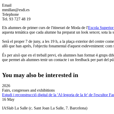
Email
mmillan@esdi.es
Telephone
Tel. 93 727 48 19
Els alumnes de primer curs de l'itinerari de Moda de l'
Escola Superio
aquesta temàtica que cada alumne ha preparat un look sencer, sota la s
Serà el proper 7 de juny, a les 19 h, a la plaça exterior del centre com
allò que han après, l'objectiu fonamental d'aquest esdeveniment: com s
És per això que en el treball previ, els alumnes han format 4 grups dif
que permet als alumnes tenir un contacte i un feedback per part del púb
You may also be interested in
2026
Fairs, congresses and exhibitions
Estudi i reconstrucció digital de la 'Al·legoria de la fe' de l'escultor F
16 May
IASlab La Salle
(c. Sant Joan La Salle, 7. Barcelona)