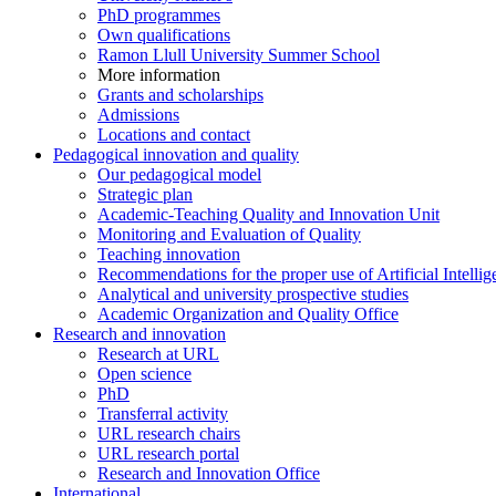
PhD programmes
Own qualifications
Ramon Llull University Summer School
More information
Grants and scholarships
Admissions
Locations and contact
Pedagogical innovation and quality
Our pedagogical model
Strategic plan
Academic-Teaching Quality and Innovation Unit
Monitoring and Evaluation of Quality
Teaching innovation
Recommendations for the proper use of Artificial Intellig
Analytical and university prospective studies
Academic Organization and Quality Office
Research and innovation
Research at URL
Open science
PhD
Transferral activity
URL research chairs
URL research portal
Research and Innovation Office
International