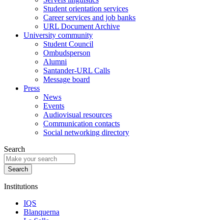
Student orientation services
Career services and job banks
URL Document Archive
University community
Student Council
Ombudsperson
Alumni
Santander-URL Calls
Message board
Press
News
Events
Audiovisual resources
Communication contacts
Social networking directory
Search
Institutions
IQS
Blanquerna