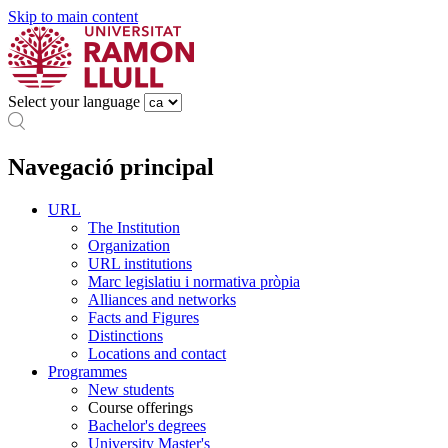
Skip to main content
Select your language
Navegació principal
URL
The Institution
Organization
URL institutions
Marc legislatiu i normativa pròpia
Alliances and networks
Facts and Figures
Distinctions
Locations and contact
Programmes
New students
Course offerings
Bachelor's degrees
University Master's