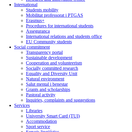
International
Students mobility
Mobilitat professorat i PTGAS
Erasmus+
Procedures for international students
Assegurança
International relations and students office
EU Community students
Social commitment
Transparency portal
Sustainable development
Cooperation and volunteerism
Socially committed research
Equality and Diversity Unit
Natural environment
Salut mental i benestar
Grants and scholarships
Pastoral activity
Inquiries, complaints and suggestions
Services
Libraries
University Smart Card (TUI)
Accommodation
Sport service
Serveis lingüístics