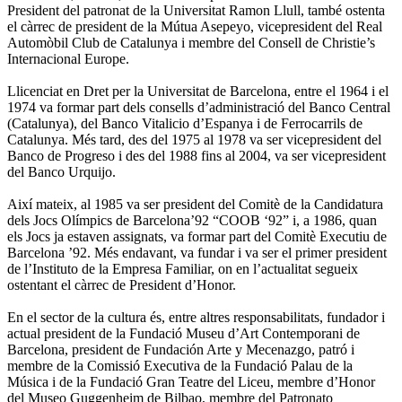
President del patronat de la Universitat Ramon Llull, també ostenta
el càrrec de president de la Mútua Asepeyo, vicepresident del Real
Automòbil Club de Catalunya i membre del Consell de Christie’s
Internacional Europe.
Llicenciat en Dret per la Universitat de Barcelona, entre el 1964 i el
1974 va formar part dels consells d’administració del Banco Central
(Catalunya), del Banco Vitalicio d’Espanya i de Ferrocarrils de
Catalunya. Més tard, des del 1975 al 1978 va ser vicepresident del
Banco de Progreso i des del 1988 fins al 2004, va ser vicepresident
del Banco Urquijo.
Així mateix, al 1985 va ser president del Comitè de la Candidatura
dels Jocs Olímpics de Barcelona’92 “COOB ‘92” i, a 1986, quan
els Jocs ja estaven assignats, va formar part del Comitè Executiu de
Barcelona ’92. Més endavant, va fundar i va ser el primer president
de l’Instituto de la Empresa Familiar, on en l’actualitat segueix
ostentant el càrrec de President d’Honor.
En el sector de la cultura és, entre altres responsabilitats, fundador i
actual president de la Fundació Museu d’Art Contemporani de
Barcelona, president de Fundación Arte y Mecenazgo, patró i
membre de la Comissió Executiva de la Fundació Palau de la
Música i de la Fundació Gran Teatre del Liceu, membre d’Honor
del Museo Guggenheim de Bilbao, membre del Patronato