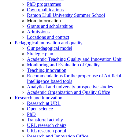
PhD programmes
Own qualifications
Ramon Llull University Summer School
More information
Grants and scholarships
Admissions
Locations and contact
Pedagogical innovation and quality
Our pedagogical model
Strategic plan
Academic-Teaching Quality and Innovation Unit
Monitoring and Evaluation of Quality
Teaching innovation
Recommendations for the proper use of Artificial
Intelligence-based tools
Analytical and university prospective studies
Academic Organization and Quality Office
Research and innovation
Research at URL
Open science
PhD
Transferral activity
URL research chairs
URL research portal
Research and Innovation Office