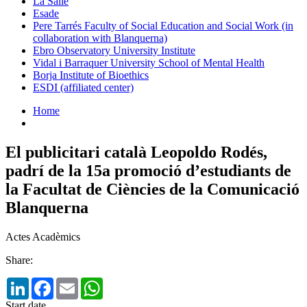
La Salle
Esade
Pere Tarrés Faculty of Social Education and Social Work (in
collaboration with Blanquerna)
Ebro Observatory University Institute
Vidal i Barraquer University School of Mental Health
Borja Institute of Bioethics
ESDI (affiliated center)
Home
El publicitari català Leopoldo Rodés,
padrí de la 15a promoció d’estudiants de
la Facultat de Ciències de la Comunicació
Blanquerna
Actes Acadèmics
Share:
LinkedIn
Facebook
Email
WhatsApp
Start date