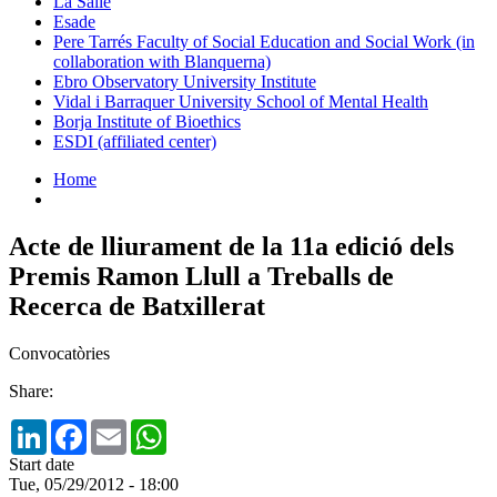
La Salle
Esade
Pere Tarrés Faculty of Social Education and Social Work (in
collaboration with Blanquerna)
Ebro Observatory University Institute
Vidal i Barraquer University School of Mental Health
Borja Institute of Bioethics
ESDI (affiliated center)
Home
Acte de lliurament de la 11a edició dels
Premis Ramon Llull a Treballs de
Recerca de Batxillerat
Convocatòries
Share:
LinkedIn
Facebook
Email
WhatsApp
Start date
Tue, 05/29/2012 - 18:00