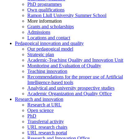
PhD programmes
Own qualifications
Ramon Llull University Summer School
More information
Grants and scholarships
Admissions
Locations and contact
Pedagogical innovation and quality
Our pedagogical model
Strategic plan
Academic-Teaching Quality and Innovation Unit
Monitoring and Evaluation of Quality
Teaching innovation
Recommendations for the proper use of Artificial
Intelligence-based tools
Analytical and university prospective studies
Academic Organization and Quality Office
Research and innovation
Research at URL
Open science
PhD
Transferral activity
URL research chairs
URL research portal
Research and Innovation Office