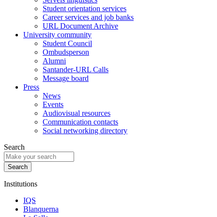
Student orientation services
Career services and job banks
URL Document Archive
University community
Student Council
Ombudsperson
Alumni
Santander-URL Calls
Message board
Press
News
Events
Audiovisual resources
Communication contacts
Social networking directory
Search
Institutions
IQS
Blanquerna