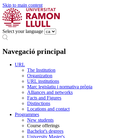
Skip to main content
Select your language
Navegació principal
URL
The Institution
Organization
URL institutions
Marc legislatiu i normativa pròpia
Alliances and networks
Facts and Figures
Distinctions
Locations and contact
Programmes
New students
Course offerings
Bachelor's degrees
University Master's