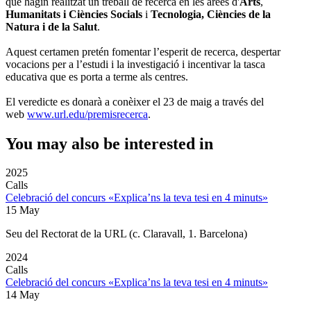
que hagin realitzat un treball de recerca en les àrees d'
Arts
,
Humanitats i Ciències Socials
i
Tecnologia, Ciències de la
Natura i de la Salut
.
Aquest certamen pretén fomentar l’esperit de recerca, despertar
vocacions per a l’estudi i la investigació i incentivar la tasca
educativa que es porta a terme als centres.
El veredicte es donarà a conèixer el 23 de maig a través del
web
www.url.edu/premisrecerca
.
You may also be interested in
2025
Calls
Celebració del concurs «Explica’ns la teva tesi en 4 minuts»
15 May
Seu del Rectorat de la URL (c. Claravall, 1. Barcelona)
2024
Calls
Celebració del concurs «Explica’ns la teva tesi en 4 minuts»
14 May