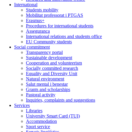
International
Students mobility
Mobilitat professorat i PTGAS
Erasmus+
Procedures for international students
Assegurança
International relations and students office
EU Community students
Social commitment
Transparency portal
Sustainable development
Cooperation and volunteerism
Socially committed research
Equality and Diversity Unit
Natural environment
Salut mental i benestar
Grants and scholarships
Pastoral activity
Inquiries, complaints and suggestions
Services
Libraries
University Smart Card (TUI)
Accommodation
Sport service
Serveis lingüístics