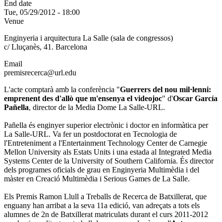
End date
Tue, 05/29/2012 - 18:00
Venue
Enginyeria i arquitectura La Salle (sala de congressos)
c/ Lluçanès, 41. Barcelona
Email
premisrecerca@url.edu
L'acte comptarà amb la conferència "
Guerrers del nou mil·lenni:
emprenent des d'allò que m'ensenya el videojoc
" d'
Oscar García
Pañella
, director de la Media Dome La Salle-URL.
Pañella és enginyer superior electrònic i doctor en informàtica per
La Salle-URL. Va fer un postdoctorat en Tecnologia de
l'Entreteniment a l'Entertainment Technology Center de Carnegie
Mellon University als Estats Units i una estada al Integrated Media
Systems Center de la University of Southern California. És director
dels programes oficials de grau en Enginyeria Multimèdia i del
màster en Creació Multimèdia i Serious Games de La Salle.
Els Premis Ramon Llull a Treballs de Recerca de Batxillerat, que
enguany han arribat a la seva 11a edició, van adreçats a tots els
alumnes de 2n de Batxillerat matriculats durant el curs 2011-2012