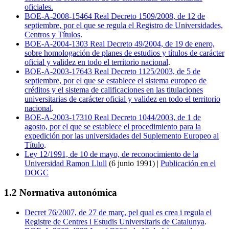
oficiales.
BOE-A-2008-15464 Real Decreto 1509/2008, de 12 de
septiembre, por el que se regula el Registro de Universidades,
Centros y Títulos
.
BOE-A-2004-1303 Real Decreto 49/2004, de 19 de enero,
sobre homologación de planes de estudios y títulos de carácter
oficial y validez en todo el territorio nacional
.
BOE-A-2003-17643 Real Decreto 1125/2003, de 5 de
septiembre, por el que se establece el sistema europeo de
créditos y el sistema de calificaciones en las titulaciones
universitarias de carácter oficial y validez en todo el territorio
nacional
.
BOE-A-2003-17310 Real Decreto 1044/2003, de 1 de
agosto, por el que se establece el procedimiento para la
expedición por las universidades del Suplemento Europeo al
Título
.
Ley 12/1991, de 10 de mayo, de reconocimiento de la
Universidad Ramon Llull
(6 junio 1991) |
Publicación en el
DOGC
1.2 Normativa autonómica
Decret 76/2007, de 27 de març, pel qual es crea i regula el
Registre de Centres i Estudis Universitaris de Catalunya
.