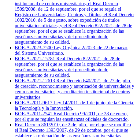
institucional de centros universitarios; el Real Decreto
1509/2008, de 12 de septiembre, por el que se regula el
Registro de Universidades, Centros y Títulos; el Real Decreto
1002/2010, de 5 de agosto, sobre expedición de títulos
universitarios oficiales; y el Real Decreto 822/2021, de 28 de
septiembre, por el que se establece la organización de las
enseñanzas universitarias y del procedimiento de
aseguramiento de su calidad
.
BOE-A-2023-7500 Ley Orgánica 2/2023, de 22 de marzo,
del Sistema Universitario
.
BOE-A-2021-15781 Real Decreto 822/2021, de 28 de
septiembre, por el que se establece la organización de las
enseñanzas universitarias y del procedimiento de
aseguramiento de su calidad
.
BOE-A-2021-12613 Real Decreto 640/2021, de 27 de julio,
de creación, reconocimiento y autorización de universidades y
centros universitarios, y acreditación institucional de centros
universitarios
.
BOE-A-2011-9617 Ley 14/2011, de 1 de junio, de la Ciencia,
la Tecnología y la Innovación
.
BOE-A-2011-2541 Real Decreto 99/2011, de 28 de enero,
por el que se regulan las enseñanzas oficiales de doctorado
.
Real Decreto 861/2010, de 2 de julio, por el que se modifica
el Real Decreto 1393/2007, de 29 de octubre, por el que se
establece la ordenación de las enseñanzas universitarias