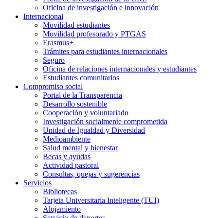
Oficina de investigación e innovación
Internacional
Movilidad estudiantes
Movilidad profesorado y PTGAS
Erasmus+
Trámites para estudiantes internacionales
Seguro
Oficina de relaciones internacionales y estudiantes
Estudiantes comunitarios
Compromiso social
Portal de la Transparencia
Desarrollo sostenible
Cooperación y voluntariado
Investigación socialmente comprometida
Unidad de Igualdad y Diversidad
Medioambiente
Salud mental y bienestar
Becas y ayudas
Actividad pastoral
Consultas, quejas y sugerencias
Servicios
Bibliotecas
Tarjeta Universitaria Inteligente (TUI)
Alojamiento
Servicio de deportes