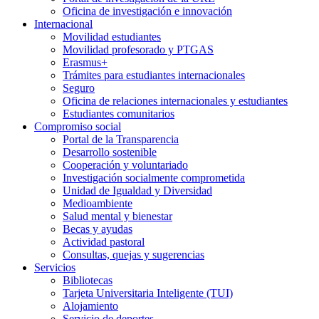
Oficina de investigación e innovación
Internacional
Movilidad estudiantes
Movilidad profesorado y PTGAS
Erasmus+
Trámites para estudiantes internacionales
Seguro
Oficina de relaciones internacionales y estudiantes
Estudiantes comunitarios
Compromiso social
Portal de la Transparencia
Desarrollo sostenible
Cooperación y voluntariado
Investigación socialmente comprometida
Unidad de Igualdad y Diversidad
Medioambiente
Salud mental y bienestar
Becas y ayudas
Actividad pastoral
Consultas, quejas y sugerencias
Servicios
Bibliotecas
Tarjeta Universitaria Inteligente (TUI)
Alojamiento
Servicio de deportes