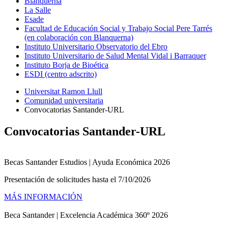
Blanquerna
La Salle
Esade
Facultad de Educación Social y Trabajo Social Pere Tarrés
(en colaboración con Blanquerna)
Instituto Universitario Observatorio del Ebro
Instituto Universitario de Salud Mental Vidal i Barraquer
Instituto Borja de Bioética
ESDI (centro adscrito)
Universitat Ramon Llull
Comunidad universitaria
Convocatorias Santander-URL
Convocatorias Santander-URL
Becas Santander Estudios | Ayuda Económica 2026
Presentación de solicitudes hasta el 7/10/2026
MÁS INFORMACIÓN
Beca Santander | Excelencia Académica 360º 2026