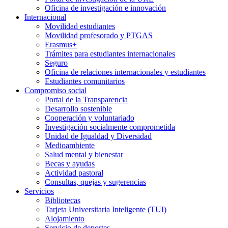
Oficina de investigación e innovación
Internacional
Movilidad estudiantes
Movilidad profesorado y PTGAS
Erasmus+
Trámites para estudiantes internacionales
Seguro
Oficina de relaciones internacionales y estudiantes
Estudiantes comunitarios
Compromiso social
Portal de la Transparencia
Desarrollo sostenible
Cooperación y voluntariado
Investigación socialmente comprometida
Unidad de Igualdad y Diversidad
Medioambiente
Salud mental y bienestar
Becas y ayudas
Actividad pastoral
Consultas, quejas y sugerencias
Servicios
Bibliotecas
Tarjeta Universitaria Inteligente (TUI)
Alojamiento
Servicio de deportes