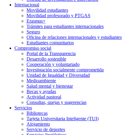
Internacional
Movilidad estudiantes
Movilidad profesorado y PTGAS
Erasmus+
Trámites para estudiantes internacionales
Seguro
Oficina de relaciones internacionales y estudiantes
Estudiantes comunitarios
Compromiso social
Portal de la Transparencia
Desarrollo sostenible
Cooperación y voluntariado
Investigación socialmente comprometida
Unidad de Igualdad y Diversidad
Medioambiente
Salud mental y bienestar
Becas y ayudas
Actividad pastoral
Consultas, quejas y sugerencias
Servicios
Bibliotecas
Tarjeta Universitaria Inteligente (TUI)
Alojamiento
Servicio de deportes
Servicios lingüísticos