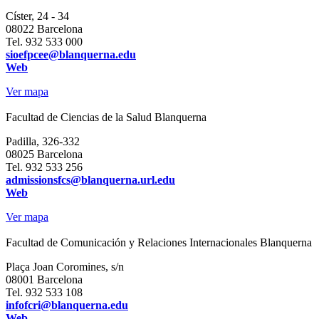
Císter, 24 - 34
08022 Barcelona
Tel.
932 533 000
sioefpcee@blanquerna.edu
Web
Ver mapa
Facultad de Ciencias de la Salud Blanquerna
Padilla, 326-332
08025 Barcelona
Tel. 932 533 256
admissionsfcs@blanquerna.url.edu
Web
Ver mapa
Facultad de Comunicación y Relaciones Internacionales Blanquerna
Plaça Joan Coromines, s/n
08001 Barcelona
Tel.
932 533 108
infofcri@blanquerna.edu
Web