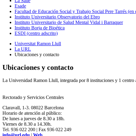
La Salle
Esade
Facultad de Educación Social y Trabajo Social Pere Tarrés (en
Instituto Universitario Observatorio del Ebro
Instituto Universitario de Salud Mental Vidal i Barraquer
Instituto Borja de Bioética
ESDI (centro adscrito)
Universitat Ramon Llull
La URL
Ubicaciones y contacto
Ubicaciones y contacto
La Universidad Ramon Llull, integrada por 8 instituciones y 1 centro ad
Rectorado y Servicios Centrales
Claravall, 1-3. 08022 Barcelona
Horario de atención al público:
De lunes a jueves de 8.30 a 18h.
Viernes de 8.30 a 14.30h.
Tel. 936 022 200 | Fax 936 022 249
info@url.edu
|
Web