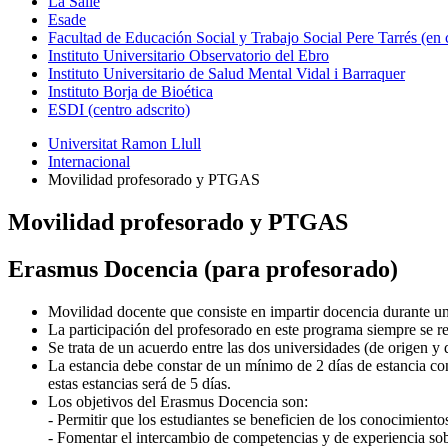
La Salle
Esade
Facultad de Educación Social y Trabajo Social Pere Tarrés (en
Instituto Universitario Observatorio del Ebro
Instituto Universitario de Salud Mental Vidal i Barraquer
Instituto Borja de Bioética
ESDI (centro adscrito)
Universitat Ramon Llull
Internacional
Movilidad profesorado y PTGAS
Movilidad profesorado y PTGAS
Erasmus Docencia (para profesorado)
Movilidad docente que consiste en impartir docencia durante u
La participación del profesorado en este programa siempre se rea
Se trata de un acuerdo entre las dos universidades (de origen y d
La estancia debe constar de un mínimo de 2 días de estancia c
estas estancias será de 5 días.
Los objetivos del Erasmus Docencia son:
- Permitir que los estudiantes se beneficien de los conocimient
- Fomentar el intercambio de competencias y de experiencia s