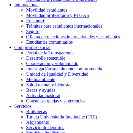
Internacional
Movilidad estudiantes
Movilidad profesorado y PTGAS
Erasmus+
Trámites para estudiantes internacionales
Seguro
Oficina de relaciones internacionales y estudiantes
Estudiantes comunitarios
Compromiso social
Portal de la Transparencia
Desarrollo sostenible
Cooperación y voluntariado
Investigación socialmente comprometida
Unidad de Igualdad y Diversidad
Medioambiente
Salud mental y bienestar
Becas y ayudas
Actividad pastoral
Consultas, quejas y sugerencias
Servicios
Bibliotecas
Tarjeta Universitaria Inteligente (TUI)
Alojamiento
Servicio de deportes
Servicios lingüísticos