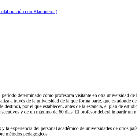
 colaboración con Blanquerna)
n período determinado como profesor/a visitante en otra universidad d
liza a través de la universidad de la que forma parte, que es adonde debe
e destino), por el que establecen, antes de la estancia, el plan de estudi
onsecutivos y de un máximo de 60 días. El profesor deberá impartir un 
os y la experiencia del personal académico de universidades de otros paí
obre métodos pedagógicos.