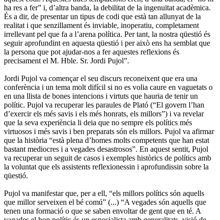
ha res a fer” i, d’altra banda, la debilitat de la ingenuïtat acadèmica.
És a dir, de presentar un tipus de codi que està tan allunyat de la
realitat i que senzillament és inviable, inoperatiu, completament
irrellevant pel que fa a l’arena política. Per tant, la nostra qüestió és
seguir aprofundint en aquesta qüestió i per això ens ha semblat que
la persona que pot ajudar-nos a fer aquestes reflexions és
precisament el M. Hble. Sr. Jordi Pujol”.
Jordi Pujol va començar el seu discurs reconeixent que era una
conferència i un tema molt difícil si no es volia caure en vaguetats o
en una llista de bones intencions i virtuts que hauria de tenir un
polític. Pujol va recuperar les paraules de Plató (“El govern l’han
d’exercir els més savis i els més honrats, els millors”) i va revelar
que la seva experiència li deia que no sempre els polítics més
virtuosos i més savis i ben preparats són els millors. Pujol va afirmar
que la història “està plena d’homes molts competents que han estat
bastant mediocres i a vegades desastrosos”. En aquest sentit, Pujol
va recuperar un seguit de casos i exemples històrics de polítics amb
la voluntat que els assistents reflexionessin i aprofundissin sobre la
qüestió.
Pujol va manifestar que, per a ell, “els millors polítics són aquells
que millor serveixen el bé comú” (...) “A vegades són aquells que
tenen una formació o que se saben envoltar de gent que en té. A
vagades el bon polític és un especialista amb generalitats, visió de