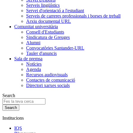
Serveis lingüístics
Servei d'orientació a l'estudiant
Serveis de carreres professionals i borses de treball
Arxiu documental URL
Comunitat universitària
Consell d'Estudiants
Sindicatura de Greuges
Alumni
Convocatòries Santander-URL
Tauler d'anuncis
Sala de premsa
Notícies
Agenda
Recursos audiovisuals
Contactes de comunicació
Directori xarxes socials
Search
Institucions
IQS