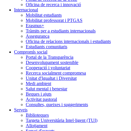
Oficina de recerca i innovació
Internacional
Mobilitat estudiants
Mobilitat professorat i PTGAS
Erasmus+
Tràmits per a estudiants internacionals
Assegurança
Oficina de relacions internacionals i estudiants
Estudiants comunitaris
Compromís social
Portal de la Transparència
Desenvolupament sostenible
Cooperació i voluntariat
Recerca socialment compromesa
Unitat d'Igualtat i Diversitat
Medi ambient
Salut mental i benestar
Beques i ajuts
Activitat pastoral
Consultes, queixes i suggeriments
Serveis
Biblioteques
Targeta Universitària Intel·ligent (TUI)
Allotjament
Servei d'esports