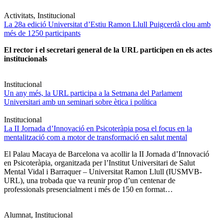
Activitats, Institucional
La 28a edició Universitat d’Estiu Ramon Llull Puigcerdà clou amb
més de 1250 participants
El rector i el secretari general de la URL participen en els actes
institucionals
Institucional
Un any més, la URL participa a la Setmana del Parlament
Universitari amb un seminari sobre ètica i política
Institucional
La II Jornada d’Innovació en Psicoteràpia posa el focus en la
mentalització com a motor de transformació en salut mental
El Palau Macaya de Barcelona va acollir la II Jornada d’Innovació
en Psicoteràpia, organitzada per l’Institut Universitari de Salut
Mental Vidal i Barraquer – Universitat Ramon Llull (IUSMVB-
URL), una trobada que va reunir prop d’un centenar de
professionals presencialment i més de 150 en format…
Alumnat, Institucional