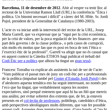
Barcelona, 11 de desembre de 2012
. Ahir al vespre va tenir lloc al
rectorat de la Universitat Ramon Llull (URL) la conferència "Ètica i
política. Un binomi necessari i difícil" a càrrec del M. Hble. Sr. Jordi
Pujol, president de la Generalitat de Catalunya (1980-2003).
L’acte es va iniciar amb la intervenció del rector de la URL, Josep
Maria Garrell, que va expressar que ja “sigui per la crisi econòmica,
per la crisi de valors, per la poca regulació de les finances -per una
part dels governs i de la classe política-, o pels casos de corrupció,
són molts els motius que fan que es posi en boca de tots l’ètica o
l’exercici ètic de la professió”. Garrell va afegir que no és casual que
en aquest context la Càtedra ETHOS hagi publicat el treball del
Codi Ètic per a polítics
que alhora ha tingut un
gran ressò
.
Francesc Torralba va explicar als assistents la raó de ser de l’acte:
“Vam publicar el passat mes de juny un codi ètic per a professionals
de la política (impulsat també pel
Centre d’Estudis Jordi Pujol
) i des
d’aleshores aquesta temàtica ens ha seguit interessant, no només per
l’eco que ha tingut, que veritablement supera les nostres
expectatives, sinó perquè entenem que aquí hi ha un filó que mereix
una anàlisi, per evitar sobretot dos extrems que, de fet, ja estaven
presents en el
col·lectiu de professors
, politòlegs, catedràtics d’ètica,
amb perspectives ideològiques molts diferents, que van fer possible
aquest codi. Aquestes dues temptacions eren, d’una banda, el “no hi