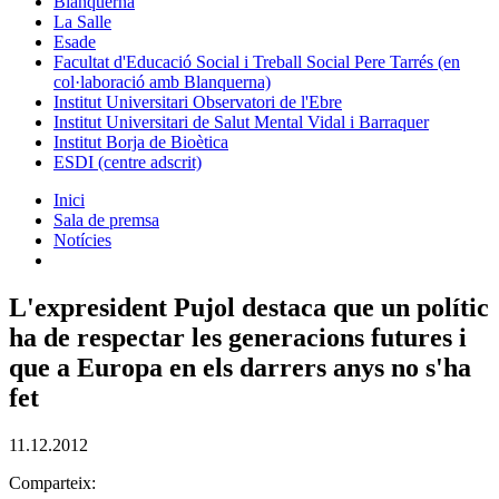
Blanquerna
La Salle
Esade
Facultat d'Educació Social i Treball Social Pere Tarrés (en
col·laboració amb Blanquerna)
Institut Universitari Observatori de l'Ebre
Institut Universitari de Salut Mental Vidal i Barraquer
Institut Borja de Bioètica
ESDI (centre adscrit)
Inici
Sala de premsa
Notícies
L'expresident Pujol destaca que un polític
ha de respectar les generacions futures i
que a Europa en els darrers anys no s'ha
fet
11.12.2012
Comparteix: