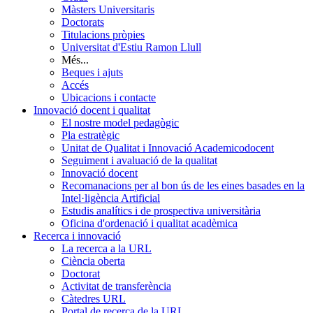
Màsters Universitaris
Doctorats
Titulacions pròpies
Universitat d'Estiu Ramon Llull
Més...
Beques i ajuts
Accés
Ubicacions i contacte
Innovació docent i qualitat
El nostre model pedagògic
Pla estratègic
Unitat de Qualitat i Innovació Academicodocent
Seguiment i avaluació de la qualitat
Innovació docent
Recomanacions per al bon ús de les eines basades en la
Intel·ligència Artificial
Estudis analítics i de prospectiva universitària
Oficina d'ordenació i qualitat acadèmica
Recerca i innovació
La recerca a la URL
Ciència oberta
Doctorat
Activitat de transferència
Càtedres URL
Portal de recerca de la URL