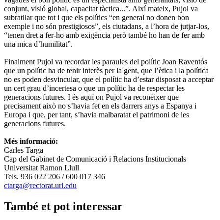
conjunt, visió global, capacitat tàctica...”. Així mateix, Pujol va
subratllar que tot i que els polítics “en general no donen bon
exemple i no són prestigiosos”, els ciutadans, a l’hora de jutjar-los,
“tenen dret a fer-ho amb exigència però també ho han de fer amb
una mica d’humilitat”.
Finalment Pujol va recordar les paraules del polític Joan Raventós
que un polític ha de tenir interès per la gent, que l’ètica i la política
no es poden desvincular, que el polític ha d’estar disposat a acceptar
un cert grau d’incertesa o que un polític ha de respectar les
generacions futures. I és aquí on Pujol va reconèixer que
precisament això no s’havia fet en els darrers anys a Espanya i
Europa i que, per tant, s’havia malbaratat el patrimoni de les
generacions futures.
Més informació:
Carles Targa
Cap del Gabinet de Comunicació i Relacions Institucionals
Universitat Ramon Llull
Tels. 936 022 206 / 600 017 346
ctarga@rectorat.url.edu
També et pot interessar