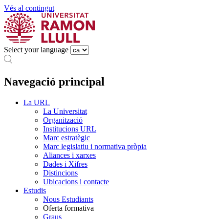
Vés al contingut
Select your language
Navegació principal
La URL
La Universitat
Organització
Institucions URL
Marc estratègic
Marc legislatiu i normativa pròpia
Aliances i xarxes
Dades i Xifres
Distincions
Ubicacions i contacte
Estudis
Nous Estudiants
Oferta formativa
Graus