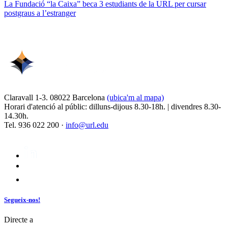
La Fundació “la Caixa” beca 3 estudiants de la URL per cursar
postgraus a l’estranger
Claravall 1-3. 08022 Barcelona
(ubica'm al mapa)
Horari d'atenció al públic: dilluns-dijous 8.30-18h. | divendres 8.30-
14.30h.
Tel. 936 022 200 ·
info@url.edu
Segueix-nos!
Directe a