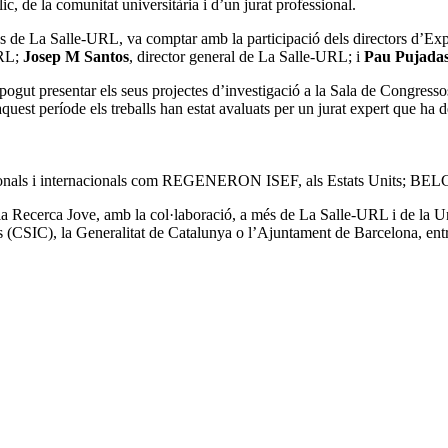
ic, de la comunitat universitària i d’un jurat professional.
pus de La Salle-URL, va comptar amb la participació dels directors d’E
URL;
Josep M Santos
, director general de La Salle-URL; i
Pau Pujada
n pogut presentar els seus projectes d’investigació a la Sala de Congres
aquest període els treballs han estat avaluats per un jurat expert que ha 
 nacionals i internacionals com REGENERON ISEF, als Estats Units; 
la Recerca Jove, amb la col·laboració, a més de La Salle-URL i de la U
 (CSIC), la Generalitat de Catalunya o l’Ajuntament de Barcelona, entr