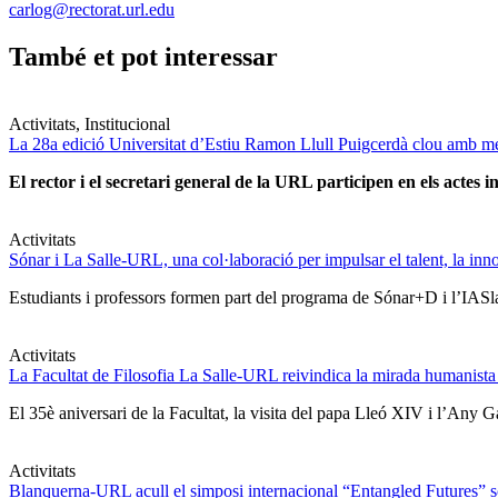
carlog@rectorat.url.edu
També et pot interessar
Activitats, Institucional
La 28a edició Universitat d’Estiu Ramon Llull Puigcerdà clou amb mé
El rector i el secretari general de la URL participen en els actes in
Activitats
Sónar i La Salle-URL, una col·laboració per impulsar el talent, la innova
Estudiants i professors formen part del programa de Sónar+D i l’IASlab
Activitats
La Facultat de Filosofia La Salle-URL reivindica la mirada humanista
El 35è aniversari de la Facultat, la visita del papa Lleó XIV i l’Any G
Activitats
Blanquerna-URL acull el simposi internacional “Entangled Futures” sobr