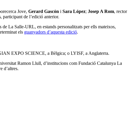
xporecerca Jove,
Gerard Gascón
i
Sara López
;
Josep A Rom
, rector
s
, participant de l’edició anterior.
sos de La Salle-URL
,
en estands personalitzats per ells mateixos,
determinat els
guanyadors d’aquesta edició
.
BELGIAN EXPO SCIENCE, a Bèlgica; o LYISF, a Anglaterra.
niversitat Ramon Llull, d’institucions com Fundació Catalunya La
e d’altres.