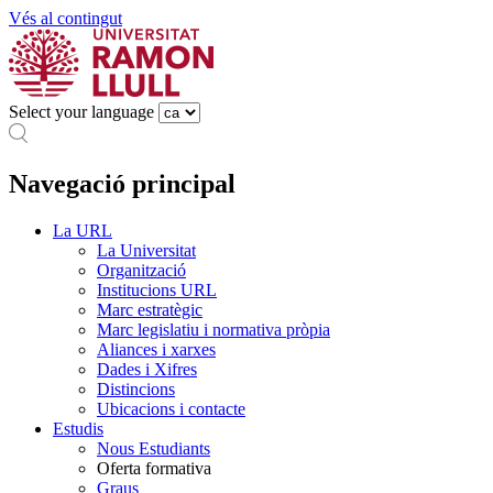
Vés al contingut
Select your language
Navegació principal
La URL
La Universitat
Organització
Institucions URL
Marc estratègic
Marc legislatiu i normativa pròpia
Aliances i xarxes
Dades i Xifres
Distincions
Ubicacions i contacte
Estudis
Nous Estudiants
Oferta formativa
Graus