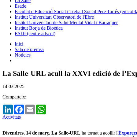
La Salle
Esade
Facultat d'Educació Social i Treball Social Pere Tarrés (en col
Institut Universitari Observatori de l'Ebre
Institut Universitari de Salut Mental Vidal i Barraquer
Institut Borja de Bioètica
ESDI (centre adscrit)
Inici
Sala de premsa
Notícies
La Salle-URL acull la XXVI edició de l’Ex
14.03.2025
Comparteix:
LinkedIn
Facebook
Email
WhatsApp
Activitats
Divendres, 14 de març. La Salle-URL
ha tornat a acollir l'
Exporece