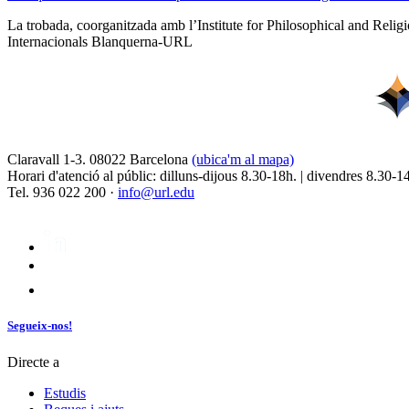
La trobada, coorganitzada amb l’Institute for Philosophical and Relig
Internacionals Blanquerna-URL
Claravall 1-3. 08022 Barcelona
(ubica'm al mapa)
Horari d'atenció al públic: dilluns-dijous 8.30-18h. | divendres 8.30-1
Tel. 936 022 200 ·
info@url.edu
Segueix-nos!
Directe a
Estudis