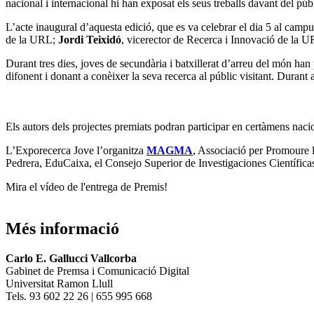
nacional i internacional hi han exposat els seus treballs davant del públ
L’acte inaugural d’aquesta edició, que es va celebrar el dia 5 al cam
de la URL;
Jordi Teixidó
, vicerector de Recerca i Innovació de la 
Durant tres dies, joves de secundària i batxillerat d’arreu del món ha
difonent i donant a conèixer la seva recerca al públic visitant. Durant 
Els autors dels projectes premiats podran participar en certàmens
L’Exporecerca Jove l’organitza
MAGMA
, Associació per Promoure 
Pedrera, EduCaixa, el Consejo Superior de Investigaciones Científicas
Mira el vídeo de l'entrega de Premis!
Més informació
Carlo E. Gallucci Vallcorba
Gabinet de Premsa i Comunicació Digital
Universitat Ramon Llull
Tels. 93 602 22 26 | 655 995 668