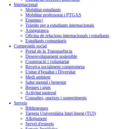
Internacional
Mobilitat estudiants
Mobilitat professorat i PTGAS
Erasmus+
Tràmits per a estudiants internacionals
Assegurança
Oficina de relacions internacionals i estudiants
Estudiants comunitaris
Compromís social
Portal de la Transparència
Desenvolupament sostenible
Cooperació i voluntariat
Recerca socialment compromesa
Unitat d'Igualtat i Diversitat
Medi ambient
Salut mental i benestar
Beques i ajuts
Activitat pastoral
Consultes, queixes i suggeriments
Serveis
Biblioteques
Targeta Universitària Intel·ligent (TUI)
Allotjament
Servei d'esports
Serveis lingüístics