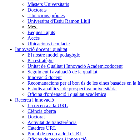
Màsters Universitaris
Doctorats
Titulacions pròpies
Universitat d'Estiu Ramon Llull
Més...
Beques i ajuts
Accés
Ubicacions i contacte
Innovació docent i qualitat
El nostre model pedagògic
Pla estratègic
Unitat de Qualitat i Innovació Academicodocent
Seguiment i avaluació de la qualitat
Innovació docent
Recomanacions per al bon ús de les eines basades en la Int
Estudis analítics i de prospectiva universitària
Oficina d'ordenació i qualitat acadèmica
Recerca i innovació
La recerca a la URL
Ciència oberta
Doctorat
Activitat de transferència
Càtedres URL
Portal de recerca de la URL
Oficina de recerca i innovació