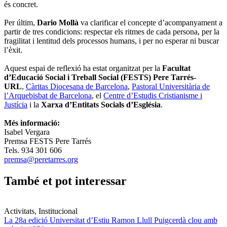
és concret.
Per últim,
Dario Mollà
va clarificar el concepte d’acompanyament a
partir de tres condicions: respectar els ritmes de cada persona, per la
fragilitat i lentitud dels processos humans, i per no esperar ni buscar
l’èxit.
Aquest espai de reflexió ha estat organitzat per la
Facultat
d’Educació Social i Treball Social
(FESTS)
Pere Tarrés-
URL
,
Càritas Diocesana de Barcelona
,
Pastoral Universitària de
l’Arquebisbat de Barcelona
, el
Centre d’Estudis Cristianisme i
Justícia
i la
Xarxa d’Entitats Socials d’Església
.
Més informació:
Isabel Vergara
Premsa FESTS Pere Tarrés
Tels. 934 301 606
premsa@peretarres.org
També et pot interessar
Activitats, Institucional
La 28a edició Universitat d’Estiu Ramon Llull Puigcerdà clou amb