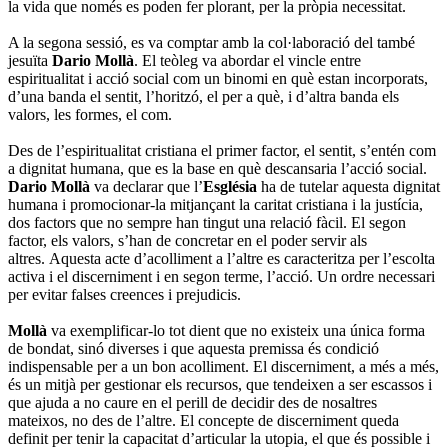
la vida que només es poden fer plorant, per la pròpia necessitat.
A la segona sessió, es va comptar amb la col·laboració del també
jesuïta
Dario Mollà
. El teòleg va abordar el vincle entre
espiritualitat i acció social com un binomi en què estan incorporats,
d’una banda el sentit, l’horitzó, el per a què, i d’altra banda els
valors, les formes, el com.
Des de l’espiritualitat cristiana el primer factor, el sentit, s’entén com
a dignitat humana, que es la base en què descansaria l’acció social.
Dario Mollà
va declarar que l’
Església
ha de tutelar aquesta dignitat
humana i promocionar-la mitjançant la caritat cristiana i la justícia,
dos factors que no sempre han tingut una relació fàcil. El segon
factor, els valors, s’han de concretar en el poder servir als
altres. Aquesta acte d’acolliment a l’altre es caracteritza per l’escolta
activa i el discerniment i en segon terme, l’acció. Un ordre necessari
per evitar falses creences i prejudicis.
Mollà
va exemplificar-lo tot dient que no existeix una única forma
de bondat, sinó diverses i que aquesta premissa és condició
indispensable per a un bon acolliment. El discerniment, a més a més,
és un mitjà per gestionar els recursos, que tendeixen a ser escassos i
que ajuda a no caure en el perill de decidir des de nosaltres
mateixos, no des de l’altre. El concepte de discerniment queda
definit per tenir la capacitat d’articular la utopia, el que és possible i