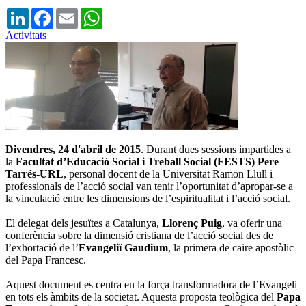
LinkedIn
Facebook
Email
WhatsApp
Activitats
Divendres, 24 d'abril de 2015
. Durant dues sessions impartides a
la
Facultat d’Educació Social i Treball Social
(FESTS)
Pere
Tarrés-URL
, personal docent de la Universitat Ramon Llull i
professionals de l’acció social van tenir l’oportunitat d’apropar-se a
la vinculació entre les dimensions de l’espiritualitat i l’acció social.
El delegat dels jesuïtes a Catalunya,
Llorenç Puig
, va oferir una
conferència sobre la dimensió cristiana de l’acció social des de
l’exhortació de l’
Evangeliï Gaudium
, la primera de caire apostòlic
del Papa Francesc.
Aquest document es centra en la força transformadora de l’Evangeli
en tots els àmbits de la societat. Aquesta proposta teològica del
Papa