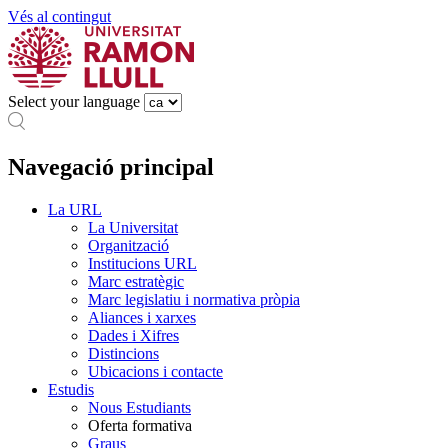
Vés al contingut
Select your language
Navegació principal
La URL
La Universitat
Organització
Institucions URL
Marc estratègic
Marc legislatiu i normativa pròpia
Aliances i xarxes
Dades i Xifres
Distincions
Ubicacions i contacte
Estudis
Nous Estudiants
Oferta formativa
Graus