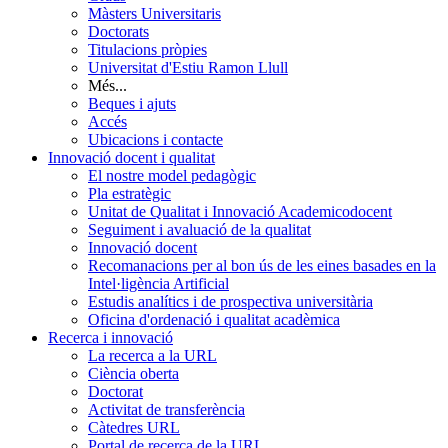
Màsters Universitaris
Doctorats
Titulacions pròpies
Universitat d'Estiu Ramon Llull
Més...
Beques i ajuts
Accés
Ubicacions i contacte
Innovació docent i qualitat
El nostre model pedagògic
Pla estratègic
Unitat de Qualitat i Innovació Academicodocent
Seguiment i avaluació de la qualitat
Innovació docent
Recomanacions per al bon ús de les eines basades en la
Intel·ligència Artificial
Estudis analítics i de prospectiva universitària
Oficina d'ordenació i qualitat acadèmica
Recerca i innovació
La recerca a la URL
Ciència oberta
Doctorat
Activitat de transferència
Càtedres URL
Portal de recerca de la URL