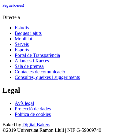
Segueix-nos!
Directe a
Estudis
Beques i ajuts
Mobilitat
Serveis
Esports
Portal de Transparència
Aliances i Xarxes
Sala de premsa
Contactes de comunicació
Consultes, queixes i suggeriments
Legal
Avís legal
Protecció de dades
Política de cookies
Baked by
Digital Bakers
©2019 Universitat Ramon Llull | NIF G-59069740