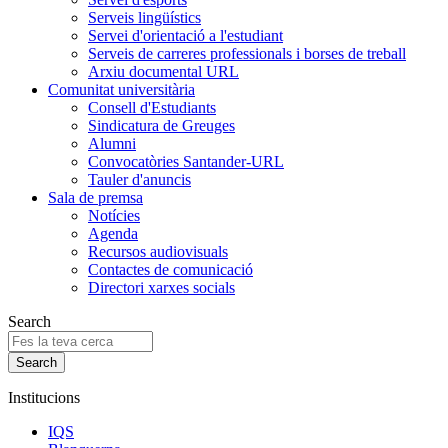
Serveis lingüístics
Servei d'orientació a l'estudiant
Serveis de carreres professionals i borses de treball
Arxiu documental URL
Comunitat universitària
Consell d'Estudiants
Sindicatura de Greuges
Alumni
Convocatòries Santander-URL
Tauler d'anuncis
Sala de premsa
Notícies
Agenda
Recursos audiovisuals
Contactes de comunicació
Directori xarxes socials
Search
Institucions
IQS