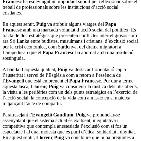
Francesc
ha esdevingut un important suport per reflexionar sobre el
treball de professionals sobre les institucions d’acció social
cristianes.
En aquest sentit,
Puig
va atribuir alguns viatges del
Papa
Francesc
amb una marcada voluntat d’acció social del pontífex. Es
tracta de lloc estratègics que presenten conflictes interreligiosos com
ara Sri Lanka entre budistes, musulmans i cristians, d’exclusió social
per la crisi econòmica, com Sardenya, del drama migratori a
Lampedusa i que el
Papa Francesc
ha abordat amb una resolució
sostinguda.
A banda d’aquesta qualitat,
Puig
va destacar l’orientació cap a
l’austeritat i servei de l’Església com a retorn a l’essència de
l’
Evangeli
que està emprenent el
Papa Francesc
. Per dur a terme
aquesta tasca,
Llorenç Puig
va considerar la mística dels ulls oberts,
la visita a les perifèries com un dels punts estratègics en l’exercici de
l’acció social, la concepció de la vida com a missió en sí mateixa
mitjançant l’acte de compartir.
Parafrasejant l’
Evangeliï Gaudium
,
Puig
va pronunciar-se
assenyalant que el sistema actual és excloent, inequitativa i
competitiva que contempla anestesiada l’exclusió com si fos un
espectacle i al qual molesta que es parli d’ètica, solidaritat i dignitat.
En aquest sentit,
Llorenç Puig
va concloure que hi ha preguntes a