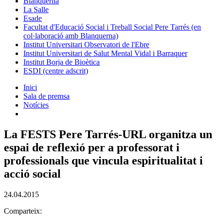
Blanquerna
La Salle
Esade
Facultat d'Educació Social i Treball Social Pere Tarrés (en
col·laboració amb Blanquerna)
Institut Universitari Observatori de l'Ebre
Institut Universitari de Salut Mental Vidal i Barraquer
Institut Borja de Bioètica
ESDI (centre adscrit)
Inici
Sala de premsa
Notícies
La FESTS Pere Tarrés-URL organitza un
espai de reflexió per a professorat i
professionals que vincula espiritualitat i
acció social
24.04.2015
Comparteix: