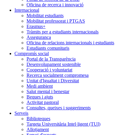
Oficina de recerca i innovació
Internacional
Mobilitat estudiants
Mobilitat professorat i PTGAS
Erasmus+
Tràmits per a estudiants internacionals
Assegurança
Oficina de relacions internacionals i estudiants
Estudiants comunitaris
Compromís social
Portal de la Transparència
Desenvolupament sostenible
Cooperació i voluntariat
Recerca socialment compromesa
Unitat d'Igualtat i Diversitat
Medi ambient
Salut mental i benestar
Beques i ajuts
Activitat pastoral
Consultes, queixes i suggeriments
Serveis
Biblioteques
Targeta Universitària Intel·ligent (TUI)
Allotjament
Servei d'esports