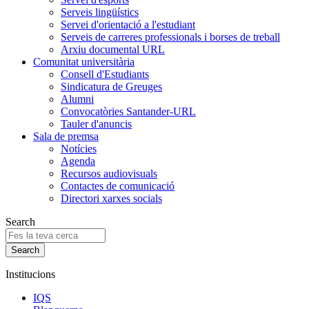
Serveis lingüístics
Servei d'orientació a l'estudiant
Serveis de carreres professionals i borses de treball
Arxiu documental URL
Comunitat universitària
Consell d'Estudiants
Sindicatura de Greuges
Alumni
Convocatòries Santander-URL
Tauler d'anuncis
Sala de premsa
Notícies
Agenda
Recursos audiovisuals
Contactes de comunicació
Directori xarxes socials
Search
Institucions
IQS