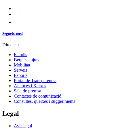
Segueix-nos!
Directe a
Estudis
Beques i ajuts
Mobilitat
Serveis
Esports
Portal de Transparència
Aliances i Xarxes
Sala de premsa
Contactes de comunicació
Consultes, queixes i suggeriments
Legal
Avís legal