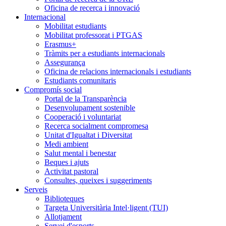
Oficina de recerca i innovació
Internacional
Mobilitat estudiants
Mobilitat professorat i PTGAS
Erasmus+
Tràmits per a estudiants internacionals
Assegurança
Oficina de relacions internacionals i estudiants
Estudiants comunitaris
Compromís social
Portal de la Transparència
Desenvolupament sostenible
Cooperació i voluntariat
Recerca socialment compromesa
Unitat d'Igualtat i Diversitat
Medi ambient
Salut mental i benestar
Beques i ajuts
Activitat pastoral
Consultes, queixes i suggeriments
Serveis
Biblioteques
Targeta Universitària Intel·ligent (TUI)
Allotjament
Servei d'esports