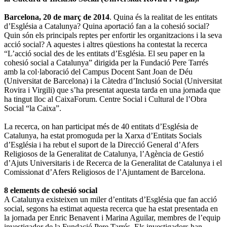
Barcelona, 20 de març de 2014
. Quina és la realitat de les entitats
d’Església a Catalunya? Quina aportació fan a la cohesió social?
Quin són els principals reptes per enfortir les organitzacions i la seva
acció social? A aquestes i altres qüestions ha contestat la recerca
“L’acció social des de les entitats d’Església. El seu paper en la
cohesió social a Catalunya” dirigida per la Fundació Pere Tarrés
amb la col·laboració del Campus Docent Sant Joan de Déu
(Universitat de Barcelona) i la Càtedra d’Inclusió Social (Universitat
Rovira i Virgili) que s’ha presentat aquesta tarda en una jornada que
ha tingut lloc al CaixaForum. Centre Social i Cultural de l’Obra
Social “la Caixa”.
La recerca, on han participat més de 40 entitats d’Església de
Catalunya, ha estat promoguda per la Xarxa d’Entitats Socials
d’Església i ha rebut el suport de la Direcció General d’Afers
Religiosos de la Generalitat de Catalunya, l’Agència de Gestió
d’Ajuts Universitaris i de Recerca de la Generalitat de Catalunya i el
Comissionat d’Afers Religiosos de l’Ajuntament de Barcelona.
8 elements de cohesió social
A Catalunya existeixen un miler d’entitats d’Església que fan acció
social, segons ha estimat aquesta recerca que ha estat presentada en
la jornada per Enric Benavent i Marina Aguilar, membres de l’equip
investigador de la Fundació Pere Tarrés. Els investigadors han