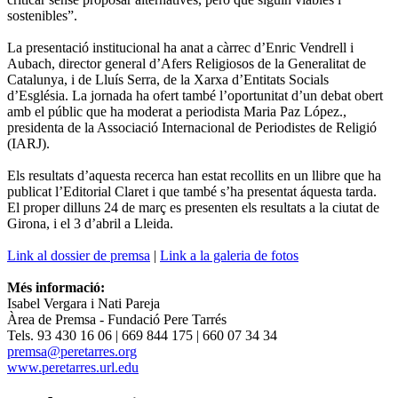
sostenibles”.
La presentació institucional ha anat a càrrec d’Enric Vendrell i
Aubach, director general d’Afers Religiosos de la Generalitat de
Catalunya, i de Lluís Serra, de la Xarxa d’Entitats Socials
d’Església. La jornada ha ofert també l’oportunitat d’un debat obert
amb el públic que ha moderat a periodista Maria Paz López.,
presidenta de la Associació Internacional de Periodistes de Religió
(IARJ).
Els resultats d’aquesta recerca han estat recollits en un llibre que ha
publicat l’Editorial Claret i que també s’ha presentat áquesta tarda.
El proper dilluns 24 de març es presenten els resultats a la ciutat de
Girona, i el 3 d’abril a Lleida.
Link al dossier de premsa
|
Link a la galeria de fotos
Més informació:
Isabel Vergara i Nati Pareja
Àrea de Premsa - Fundació Pere Tarrés
Tels. 93 430 16 06 | 669 844 175 | 660 07 34 34
premsa@peretarres.org
www.peretarres.url.edu