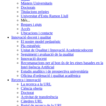
Màsters Universitaris
Doctorats
Titulacions pròpies
Universitat d'Estiu Ramon Llull
Més...
Beques i ajuts
Accés
Ubicacions i contacte
Innovació docent i qualitat
El nostre model pedagògic
Pla estratègic
Unitat de Qualitat i Innovació Academicodocent
Seguiment i avaluació de la qualitat
Innovació docent
Recomanacions per al bon ús de les eines basades en la
Intel·ligència Artificial
Estudis analítics i de prospectiva universitària
Oficina d'ordenació i qualitat acadèmica
Recerca i innovació
La recerca a la URL
Ciència oberta
Doctorat
Activitat de transferència
Càtedres URL
Portal de recerca de la URL