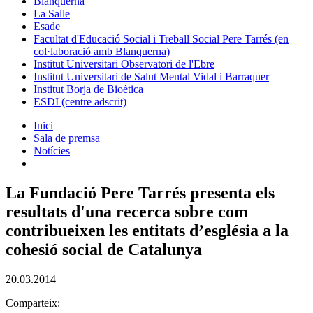
Blanquerna
La Salle
Esade
Facultat d'Educació Social i Treball Social Pere Tarrés (en
col·laboració amb Blanquerna)
Institut Universitari Observatori de l'Ebre
Institut Universitari de Salut Mental Vidal i Barraquer
Institut Borja de Bioètica
ESDI (centre adscrit)
Inici
Sala de premsa
Notícies
La Fundació Pere Tarrés presenta els
resultats d'una recerca sobre com
contribueixen les entitats d’església a la
cohesió social de Catalunya
20.03.2014
Comparteix: