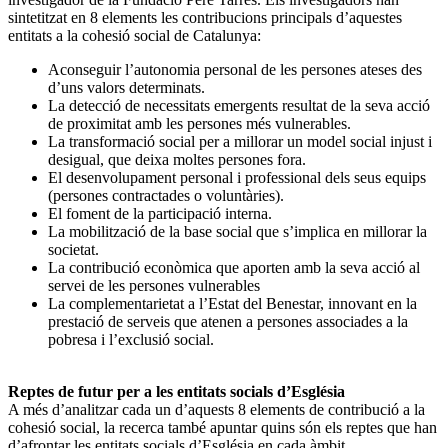
sintetitzat en 8 elements les contribucions principals d’aquestes
entitats a la cohesió social de Catalunya:
Aconseguir l’autonomia personal de les persones ateses des
d’uns valors determinats.
La detecció de necessitats emergents resultat de la seva acció
de proximitat amb les persones més vulnerables.
La transformació social per a millorar un model social injust i
desigual, que deixa moltes persones fora.
El desenvolupament personal i professional dels seus equips
(persones contractades o voluntàries).
El foment de la participació interna.
La mobilització de la base social que s’implica en millorar la
societat.
La contribució econòmica que aporten amb la seva acció al
servei de les persones vulnerables
La complementarietat a l’Estat del Benestar, innovant en la
prestació de serveis que atenen a persones associades a la
pobresa i l’exclusió social.
Reptes de futur per a les entitats socials d’Església
A més d’analitzar cada un d’aquests 8 elements de contribució a la
cohesió social, la recerca també apuntar quins són els reptes que han
d’afrontar les entitats socials d’Església en cada àmbit.