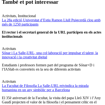
També et pot interessar
Activitats, Institucional
La 28a edició Universitat d’Estiu Ramon Llull Puigcerdà clou amb
més de 1250 participants
El rector i el secretari general de la URL participen en els actes
institucionals
Activitats
Sónar i La Salle-URL, una col·laboració per impulsar el talent, la
innovació i la creativitat digital
Estudiants i professors formen part del programa de Sónar+D i
l’IASlab es converteix en la seu de diferents activitats
Activitats
La Facultat de Filosofia La Salle-URL reivindica la mirada
humanista en un any simbòlic per a Barcelona
El 35è aniversari de la Facultat, la visita del papa Lleó XIV i l’Any
Gaudí projecten el valor de la filosofia i el pensament crític en el