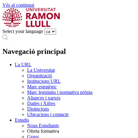
Vés al contingut
Select your language
Navegació principal
La URL
La Universitat
Organització
Institucions URL
Marc estratègic
Marc legislatiu i normativa pròpia
Aliances i xarxes
Dades i Xifres
Distincions
Ubicacions i contacte
Estudis
Nous Estudiants
Oferta formativa
Graus