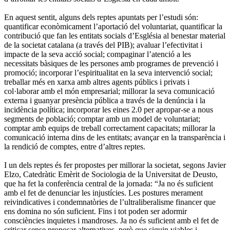
En aquest sentit, alguns dels reptes apuntats per l’estudi són:
quantificar econòmicament l’aportació del voluntariat, quantificar la
contribució que fan les entitats socials d’Església al benestar material
de la societat catalana (a través del PIB); avaluar l’efectivitat i
impacte de la seva acció social; compaginar l’atenció a les
necessitats bàsiques de les persones amb programes de prevenció i
promoció; incorporar l’espiritualitat en la seva intervenció social;
treballar més en xarxa amb altres agents públics i privats i
col·laborar amb el món empresarial; millorar la seva comunicació
externa i guanyar presència pública a través de la denúncia i la
incidència política; incorporar les eines 2.0 per apropar-se a nous
segments de població; comptar amb un model de voluntariat;
comptar amb equips de treball correctament capacitats; millorar la
comunicació interna dins de les entitats; avançar en la transparència i
la rendició de comptes, entre d’altres reptes.
I un dels reptes és fer propostes per millorar la societat, segons Javier
Elzo, Catedràtic Emèrit de Sociologia de la Universitat de Deusto,
que ha fet la conferència central de la jornada: “Ja no és suficient
amb el fet de denunciar les injustícies. Les postures merament
reivindicatives i condemnatòries de l’ultraliberalisme financer que
ens domina no són suficient. Fins i tot poden ser adormir
consciències inquietes i mandroses. Ja no és suficient amb el fet de
criticar sense proposar alternatives, però que siguin viables i