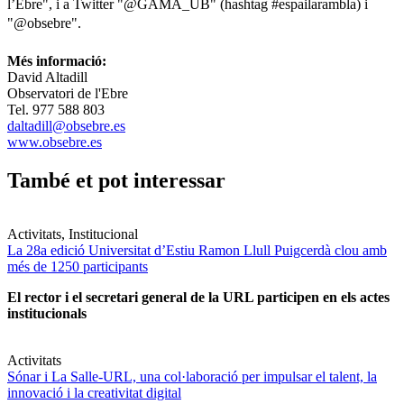
l’Ebre", i a Twitter "@GAMA_UB" (hashtag #espailarambla) i
"@obsebre".
Més informació:
David Altadill
Observatori de l'Ebre
Tel. 977 588 803
daltadill@obsebre.es
www.obsebre.es
També et pot interessar
Activitats, Institucional
La 28a edició Universitat d’Estiu Ramon Llull Puigcerdà clou amb
més de 1250 participants
El rector i el secretari general de la URL participen en els actes
institucionals
Activitats
Sónar i La Salle-URL, una col·laboració per impulsar el talent, la
innovació i la creativitat digital