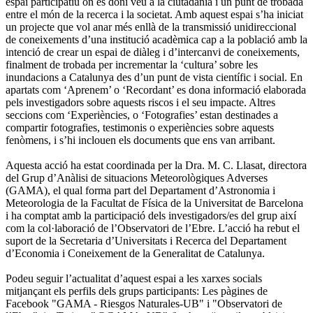
espai participatiu on es doni veu a la ciutadania i un punt de trobada
entre el món de la recerca i la societat. Amb aquest espai s’ha iniciat
un projecte que vol anar més enllà de la transmissió unidireccional
de coneixements d’una institució acadèmica cap a la població amb la
intenció de crear un espai de diàleg i d’intercanvi de coneixements,
finalment de trobada per incrementar la ‘cultura’ sobre les
inundacions a Catalunya des d’un punt de vista científic i social. En
apartats com ‘Aprenem’ o ‘Recordant’ es dona informació elaborada
pels investigadors sobre aquests riscos i el seu impacte. Altres
seccions com ‘Experiències, o ‘Fotografies’ estan destinades a
compartir fotografies, testimonis o experiències sobre aquests
fenòmens, i s’hi inclouen els documents que ens van arribant.
Aquesta acció ha estat coordinada per la Dra. M. C. Llasat, directora
del Grup d’Anàlisi de situacions Meteorològiques Adverses
(GAMA), el qual forma part del Departament d’Astronomia i
Meteorologia de la Facultat de Física de la Universitat de Barcelona
i ha comptat amb la participació dels investigadors/es del grup així
com la col·laboració de l’Observatori de l’Ebre. L’acció ha rebut el
suport de la Secretaria d’Universitats i Recerca del Departament
d’Economia i Coneixement de la Generalitat de Catalunya.
Podeu seguir l’actualitat d’aquest espai a les xarxes socials
mitjançant els perfils dels grups participants: Les pàgines de
Facebook "GAMA - Riesgos Naturales-UB" i "Observatori de