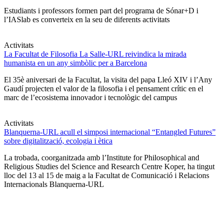
Estudiants i professors formen part del programa de Sónar+D i
l’IASlab es converteix en la seu de diferents activitats
Activitats
La Facultat de Filosofia La Salle-URL reivindica la mirada
humanista en un any simbòlic per a Barcelona
El 35è aniversari de la Facultat, la visita del papa Lleó XIV i l’Any
Gaudí projecten el valor de la filosofia i el pensament crític en el
marc de l’ecosistema innovador i tecnològic del campus
Activitats
Blanquerna-URL acull el simposi internacional “Entangled Futures”
sobre digitalització, ecologia i ètica
La trobada, coorganitzada amb l’Institute for Philosophical and
Religious Studies del Science and Research Centre Koper, ha tingut
lloc del 13 al 15 de maig a la Facultat de Comunicació i Relacions
Internacionals Blanquerna-URL