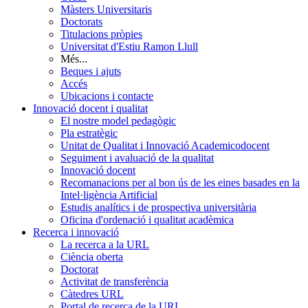
Màsters Universitaris
Doctorats
Titulacions pròpies
Universitat d'Estiu Ramon Llull
Més...
Beques i ajuts
Accés
Ubicacions i contacte
Innovació docent i qualitat
El nostre model pedagògic
Pla estratègic
Unitat de Qualitat i Innovació Academicodocent
Seguiment i avaluació de la qualitat
Innovació docent
Recomanacions per al bon ús de les eines basades en la
Intel·ligència Artificial
Estudis analítics i de prospectiva universitària
Oficina d'ordenació i qualitat acadèmica
Recerca i innovació
La recerca a la URL
Ciència oberta
Doctorat
Activitat de transferència
Càtedres URL
Portal de recerca de la URL