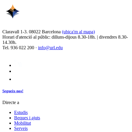
Claravall 1-3. 08022 Barcelona
(ubica'm al mapa)
Horari d'atenció al públic: dilluns-dijous 8.30-18h. | divendres 8.30-
14.30h.
Tel. 936 022 200 ·
info@url.edu
Segueix-nos!
Directe a
Estudis
Beques i ajuts
Mobilitat
Serveis