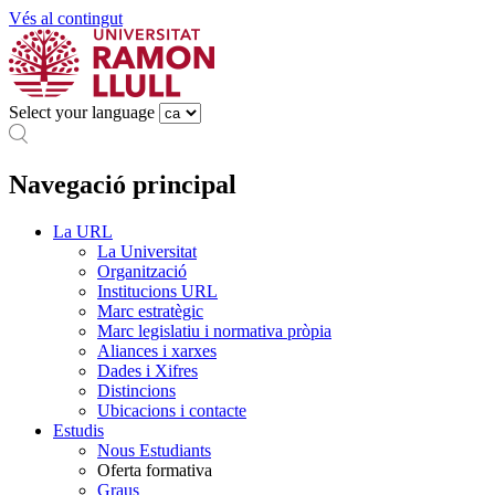
Vés al contingut
Select your language
Navegació principal
La URL
La Universitat
Organització
Institucions URL
Marc estratègic
Marc legislatiu i normativa pròpia
Aliances i xarxes
Dades i Xifres
Distincions
Ubicacions i contacte
Estudis
Nous Estudiants
Oferta formativa
Graus