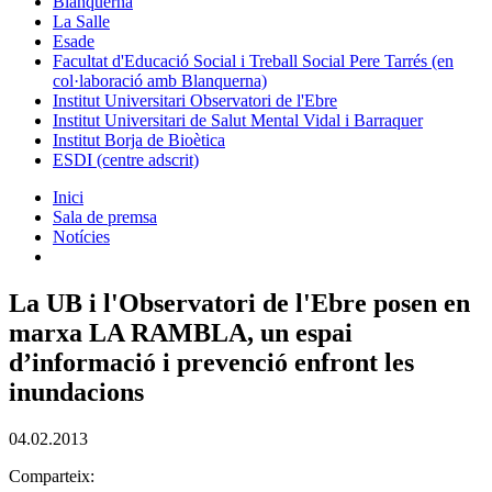
Blanquerna
La Salle
Esade
Facultat d'Educació Social i Treball Social Pere Tarrés (en
col·laboració amb Blanquerna)
Institut Universitari Observatori de l'Ebre
Institut Universitari de Salut Mental Vidal i Barraquer
Institut Borja de Bioètica
ESDI (centre adscrit)
Inici
Sala de premsa
Notícies
La UB i l'Observatori de l'Ebre posen en
marxa LA RAMBLA, un espai
d’informació i prevenció enfront les
inundacions
04.02.2013
Comparteix: