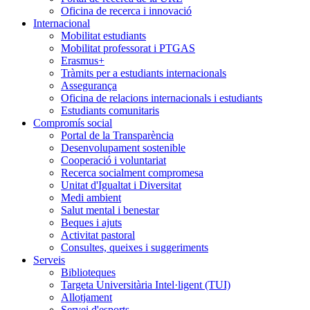
Oficina de recerca i innovació
Internacional
Mobilitat estudiants
Mobilitat professorat i PTGAS
Erasmus+
Tràmits per a estudiants internacionals
Assegurança
Oficina de relacions internacionals i estudiants
Estudiants comunitaris
Compromís social
Portal de la Transparència
Desenvolupament sostenible
Cooperació i voluntariat
Recerca socialment compromesa
Unitat d'Igualtat i Diversitat
Medi ambient
Salut mental i benestar
Beques i ajuts
Activitat pastoral
Consultes, queixes i suggeriments
Serveis
Biblioteques
Targeta Universitària Intel·ligent (TUI)
Allotjament
Servei d'esports