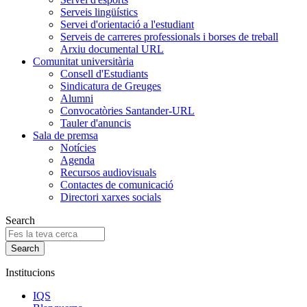
Serveis lingüístics
Servei d'orientació a l'estudiant
Serveis de carreres professionals i borses de treball
Arxiu documental URL
Comunitat universitària
Consell d'Estudiants
Sindicatura de Greuges
Alumni
Convocatòries Santander-URL
Tauler d'anuncis
Sala de premsa
Notícies
Agenda
Recursos audiovisuals
Contactes de comunicació
Directori xarxes socials
Search
Institucions
IQS