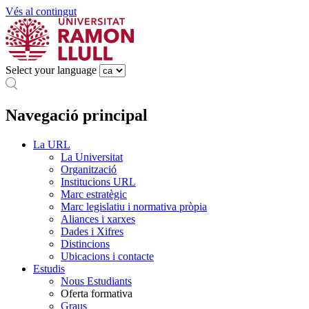
Vés al contingut
Select your language
Navegació principal
La URL
La Universitat
Organització
Institucions URL
Marc estratègic
Marc legislatiu i normativa pròpia
Aliances i xarxes
Dades i Xifres
Distincions
Ubicacions i contacte
Estudis
Nous Estudiants
Oferta formativa
Graus