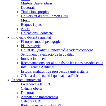
Màsters Universitaris
Doctorats
Titulacions pròpies
Universitat d'Estiu Ramon Llull
Més...
Beques i ajuts
Accés
Ubicacions i contacte
Innovació docent i qualitat
El nostre model pedagògic
Pla estratègic
Unitat de Qualitat i Innovació Academicodocent
Seguiment i avaluació de la qualitat
Innovació docent
Recomanacions per al bon ús de les eines basades en la
Intel·ligència Artificial
Estudis analítics i de prospectiva universitària
Oficina d'ordenació i qualitat acadèmica
Recerca i innovació
La recerca a la URL
Ciència oberta
Doctorat
Activitat de transferència
Càtedres URL
Portal de recerca de la URL