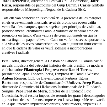
Jordi Herreruela
, director del Festival Cruïlla Barcelona,
Jofre
Riera
, responsable de patrocinis del Grup Damm, i
Carles Gilibets
,
responsable de Màrqueting i Negoci de la Cadena SER.
Tots ells van coincidir en l'evolució de la presència de les marques
en els esdeveniments musicals: avui els promotors posen catifa
vermella a les marques, que es regeixen per principis de visibilitat,
posicionament i credibilitat i amb la voluntat de treballar amb els
promotors en funció d'uns valors i de crear continguts en què la
marca tingui un paper rellevant. Cada un va fer les seves aportacions
a la vista de les seves característiques i van augurar un futur creatiu
en què la cadena de valor es veurà sotmesa a incorporacions
creatives i radicals.
Pere Clotas, director general a Gestora de Patrocini i Comunicació i
un dels impulsors del patrocini històrics de més prestigi, va moderar
el debat sobre
Filantropia i Empresa
entre
Daniel Torras
,
president de Japan Tobacco Iberia, l'empresa de Camel i Winston,
Antoni Renom
, CEO de Llevant Capital Partners,
Igone
Bartumeu
, responsable de Comunicació d'Unilever,
Josep Plana
,
director de Comunicació i Relacions Institucionals de la Fundació
Sorigué,
Pepe Font de Mora
, director de la Fundació Foto
Colectania. Aquí resulta impossible resumir les grans i desconegudes
aportacions de les diferents empreses en la seva imparable renovació
en la qual intenten implicar accionistes, consumidors, empleats i la