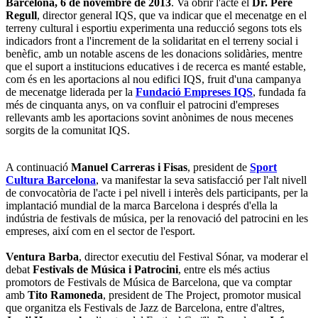
Barcelona, 6 de novembre de 2013
. Va obrir l'acte el
Dr. Pere
Regull
, director general IQS, que va indicar que el mecenatge en el
terreny cultural i esportiu experimenta una reducció segons tots els
indicadors front a l'increment de la solidaritat en el terreny social i
benèfic, amb un notable ascens de les donacions solidàries, mentre
que el suport a institucions educatives i de recerca es manté estable,
com és en les aportacions al nou edifici IQS, fruit d'una campanya
de mecenatge liderada per la
Fundació Empreses IQS
, fundada fa
més de cinquanta anys, on va confluir el patrocini d'empreses
rellevants amb les aportacions sovint anònimes de nous mecenes
sorgits de la comunitat IQS.
A continuació
Manuel Carreras i Fisas
, president de
Sport
Cultura Barcelona
, va manifestar la seva satisfacció per l'alt nivell
de convocatòria de l'acte i pel nivell i interès dels participants, per la
implantació mundial de la marca Barcelona i després d'ella la
indústria de festivals de música, per la renovació del patrocini en les
empreses, així com en el sector de l'esport.
Ventura Barba
, director executiu del Festival Sónar, va moderar el
debat
Festivals de Música i Patrocini
, entre els més actius
promotors de Festivals de Música de Barcelona, que va comptar
amb
Tito Ramoneda
, president de The Project, promotor musical
que organitza els Festivals de Jazz de Barcelona, entre d'altres,