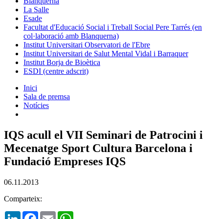
Blanquerna
La Salle
Esade
Facultat d'Educació Social i Treball Social Pere Tarrés (en
col·laboració amb Blanquerna)
Institut Universitari Observatori de l'Ebre
Institut Universitari de Salut Mental Vidal i Barraquer
Institut Borja de Bioètica
ESDI (centre adscrit)
Inici
Sala de premsa
Notícies
IQS acull el VII Seminari de Patrocini i
Mecenatge Sport Cultura Barcelona i
Fundació Empreses IQS
06.11.2013
Comparteix:
LinkedIn
Facebook
Email
WhatsApp