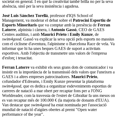
societat en general. I en què la creativitat també brilla no per la seva
absència, sinó per la seva insistència i agudesa.
José Luis Sánchez Torellá
, professor d'IQS School of
Management, va moderar el debat sobre el
Patrocini Esportiu de
Esports Minoritaris
que va comptar amb la presència de
Ferran
Latorre
, alpinista i càmera, i
Antonio Gassó
, CEO de GAES
Centres auditius, i amb
Maurici Prieto
i
Emily Kunze
, de
swim4good
. Gassó va explicar la seva opció pels esports no massius
com el ciclisme d'aventura, l'alpinisme o Barcelona Race de vela. Va
informar que hi ha unes beques GAES de suport a activitats
esportives. Amb l'objectiu de transmetre uns valors de l'empresa
d'esforç i tenacitat.
Ferran Latorre
va exhibir els seus grans dots de comunicador i va
insistir en la importància de la transmissió dels valors que l'uneixen a
GAES i a altres empreses patrocinadores.
Maurici Prieto
,
cofundador d'Edreams, i Emily Kunze presentar la plataforma
swim4good
, que es dedica a organitzar esdeveniments esportius de
carreres de natació a mar obert per recaptar fons per a l'ONG
Worldreader, com la travessia de l'estret de Gibraltar fa uns mesos on
es van recaptar més de 100.000 € (la majoria de donants d'EUA).
Van destacar que
swim4good
ha estat nominada per l'associació
mundial de natació d'aigües obertes al premi "Open water
performance of the year".