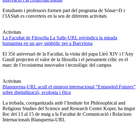
Estudiants i professors formen part del programa de Sónar+D i
l’IASlab es converteix en la seu de diferents activitats
Activitats
La Facultat de Filosofia La Salle-URL reivindica la mirada
humanista en un any simbòlic per a Barcelona
El 35è aniversari de la Facultat, la visita del papa Lleó XIV i l’Any
Gaudí projecten el valor de la filosofia i el pensament crític en el
marc de l’ecosistema innovador i tecnològic del campus
Activitats
Blanquerna-URL acull el simposi internacional “Entangled Futures”
sobre digitalització, ecologia i ètica
La trobada, coorganitzada amb l’Institute for Philosophical and
Religious Studies del Science and Research Centre Koper, ha tingut
lloc del 13 al 15 de maig a la Facultat de Comunicació i Relacions
Internacionals Blanquerna-URL