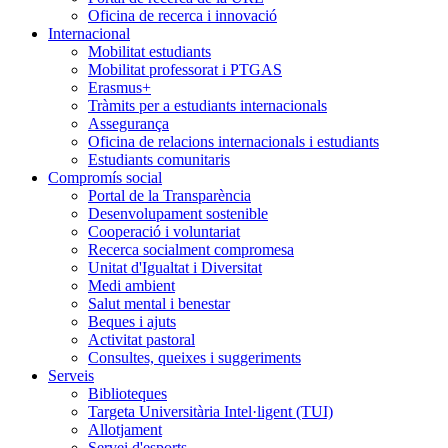
Oficina de recerca i innovació
Internacional
Mobilitat estudiants
Mobilitat professorat i PTGAS
Erasmus+
Tràmits per a estudiants internacionals
Assegurança
Oficina de relacions internacionals i estudiants
Estudiants comunitaris
Compromís social
Portal de la Transparència
Desenvolupament sostenible
Cooperació i voluntariat
Recerca socialment compromesa
Unitat d'Igualtat i Diversitat
Medi ambient
Salut mental i benestar
Beques i ajuts
Activitat pastoral
Consultes, queixes i suggeriments
Serveis
Biblioteques
Targeta Universitària Intel·ligent (TUI)
Allotjament
Servei d'esports