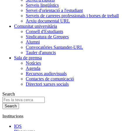
Serveis lingüístics
Servei d'orientació a l'estudiant
Serveis de carreres professionals i borses de treball
Arxiu documental URL
Comunitat universitària
Consell d'Estudiants
Sindicatura de Greuges
Alumni
Convocatòries Santander-URL
Tauler d'anuncis
Sala de premsa
Notícies
Agenda
Recursos audiovisuals
Contactes de comunicació
Directori xarxes socials
Search
Institucions
IQS