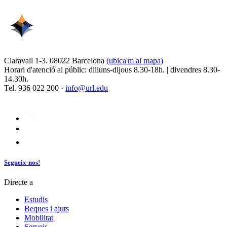
Claravall 1-3. 08022 Barcelona
(ubica'm al mapa)
Horari d'atenció al públic: dilluns-dijous 8.30-18h. | divendres 8.30-
14.30h.
Tel. 936 022 200 ·
info@url.edu
Segueix-nos!
Directe a
Estudis
Beques i ajuts
Mobilitat
Serveis