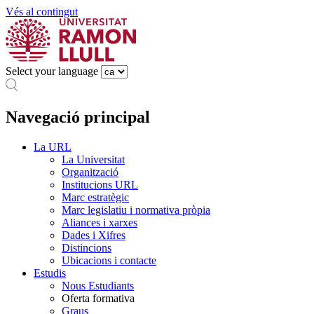
Vés al contingut
Select your language
Navegació principal
La URL
La Universitat
Organització
Institucions URL
Marc estratègic
Marc legislatiu i normativa pròpia
Aliances i xarxes
Dades i Xifres
Distincions
Ubicacions i contacte
Estudis
Nous Estudiants
Oferta formativa
Graus