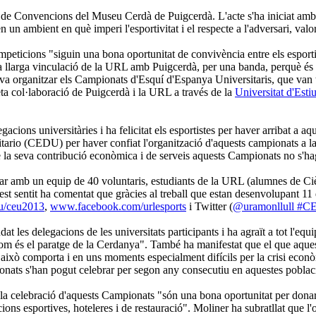
la de Convencions del Museu Cerdà de Puigcerdà. L'acte s'ha iniciat amb
 un ambient en què imperi l'esportivitat i el respecte a l'adversari, valo
peticions "siguin una bona oportunitat de convivència entre els esportist
la llarga vinculació de la URL amb Puigcerdà, per una banda, perquè é
 va organitzar els Campionats d'Esquí d'Espanya Universitaris, que van te
streta col·laboració de Puigcerdà i la URL a través de la
Universitat d'Esti
acions universitàries i ha felicitat els esportistes per haver arribat a a
ario (CEDU) per haver confiat l'organització d'aquests campionats a l
se la seva contribució econòmica i de serveis aquests Campionats no s'h
 amb un equip de 40 voluntaris, estudiants de la URL (alumnes de Cièncie
st sentit ha comentat que gràcies al treball que estan desenvolupant 11 
u/ceu2013
,
www.facebook.com/urlesports
i Twitter (
@uramonllull #C
 les delegacions de les universitats participants i ha agraït a tot l'equi
com és el paratge de la Cerdanya". També ha manifestat que el que aques
això comporta i en uns moments especialment difícils per la crisi econòm
onats s'han pogut celebrar per segon any consecutiu en aquestes poblac
 la celebració d'aquests Campionats "són una bona oportunitat per dona
·lacions esportives, hoteleres i de restauració". Moliner ha subratllat que