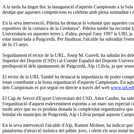
A la tarda ha tingut lloc la inauguració d'aquests Campionats a la Sa
desitjat que aquestes competicions es celebrin amb plena normalitat i en
En la seva intervenció, Piñeira ha destacat la voluntat que aquestes com
esportives de la comarca de la Cerdanya". Piñeira també ha recordat 
Universitaris en aquestes terres i, d'altra, perquè l'any 1997 la URL ja
estar instal·lada a Puigcerdà. Per finalitzar, l'alcalde ha subratllat l'e
de fa 15 anys.
Seguidament el rector de la URL, Josep M. Garrell, ha saludat les deleg
Superior del Deporte (CSD) i al Comité Español del Deporte Universit
predisposició dels ajuntaments de Puigcerdà, Alp i Llívia, ja que sen
El rector de la URL També ha destacat la importància de poder comptar
estan contribuint a la bona organització d'aquests Campionats. En aque
dels Campionats es pot seguir en directe a través del web
www.url.ed
El Cap de Servei d'Esport Universitari del CSD, Aitor Canibe, ha saludat
l'organització d'aquest esdeveniment esportiu a un marc tan especial 
molts anys que no es produïa donada la complexitat organitzativa que 
brindat els municipis de Puigcerdà, Alp i Llívia perquè aquests Campi
En la seva intervenció l'alcalde d'Alp, Ramon Moliner, ha indicat que
plataforma d'atracció turística del públic jove, i oferir els seus instal