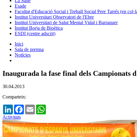
La Salle
Esade
Facultat d'Educació Social i Treball Social Pere Tarrés (en col
Institut Universitari Observatori de l'Ebre
Institut Universitari de Salut Mental Vidal i Barraquer
Institut Borja de Bioètica
ESDI (centre adscrit)
Inici
Sala de premsa
Notícies
Inaugurada la fase final dels Campionats d
30.04.2013
Comparteix:
LinkedIn
Facebook
Email
WhatsApp
Activitats