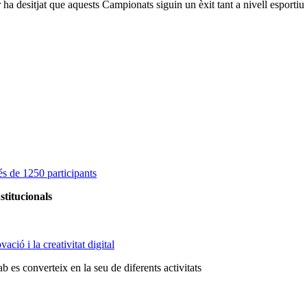
er ha desitjat que aquests Campionats siguin un èxit tant a nivell esport
s de 1250 participants
stitucionals
ció i la creativitat digital
 es converteix en la seu de diferents activitats