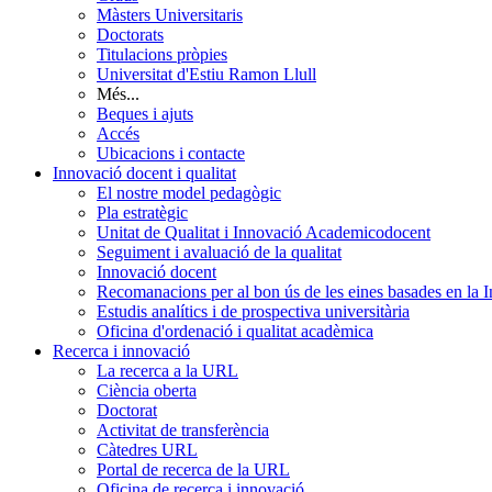
Màsters Universitaris
Doctorats
Titulacions pròpies
Universitat d'Estiu Ramon Llull
Més...
Beques i ajuts
Accés
Ubicacions i contacte
Innovació docent i qualitat
El nostre model pedagògic
Pla estratègic
Unitat de Qualitat i Innovació Academicodocent
Seguiment i avaluació de la qualitat
Innovació docent
Recomanacions per al bon ús de les eines basades en la Int
Estudis analítics i de prospectiva universitària
Oficina d'ordenació i qualitat acadèmica
Recerca i innovació
La recerca a la URL
Ciència oberta
Doctorat
Activitat de transferència
Càtedres URL
Portal de recerca de la URL
Oficina de recerca i innovació