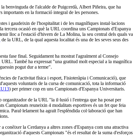
 la benvinguda de l'alcalde de Puigcerdà, Albert Piñeira, que ha
rs importants en la formació integral de les persones.
es i gaudeixin de l'hospitalitat i de les magnífiques instal·lacions
s la tercera ocasió en què la URL coordina uns Campionats d'Espanya
nir lloc a l'estació d'hivern de La Molina, la seu central dels quals va
u
de la URL, de la qual aquesta localitat és una de les seves seus des
questa fase final. Seguidament ha mostrat l'agraïment al Consejo
a URL. També ha expressat "una gratitud molt especial a la magnífica
aguessin pogut dur a terme".
s de l'activitat física i esport, Fisioteràpia i Comunicació), que
d'aquests voluntaris de la cursa de comunicació, tota la informació
EU13
) per primer cop en uns Campionats d'Espanya Universitaris.
p organitzador de la URL "la il·lusió i l'entrega que ha posat per
ts Campionats reuneixin 4 modalitats esportives és un fet que feia
ica. Paral·lelament ha agraït l'esplèndida col·laboració que han
ions.
r a conèixer la Cerdanya a altres zones d'Espanya com una atractiva
 l'organització d'aquests Campionats "és el resultat de la suma d'esforços