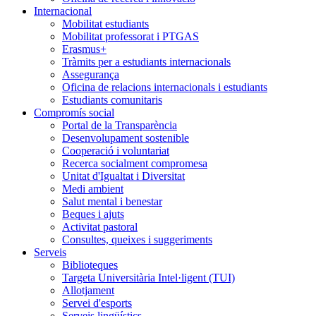
Internacional
Mobilitat estudiants
Mobilitat professorat i PTGAS
Erasmus+
Tràmits per a estudiants internacionals
Assegurança
Oficina de relacions internacionals i estudiants
Estudiants comunitaris
Compromís social
Portal de la Transparència
Desenvolupament sostenible
Cooperació i voluntariat
Recerca socialment compromesa
Unitat d'Igualtat i Diversitat
Medi ambient
Salut mental i benestar
Beques i ajuts
Activitat pastoral
Consultes, queixes i suggeriments
Serveis
Biblioteques
Targeta Universitària Intel·ligent (TUI)
Allotjament
Servei d'esports
Serveis lingüístics