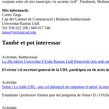
conjunts entre els tres municipis i la societat civil". Finalment, Molin
Més informació:
Carles Targa
Cap del Gabinet de Comunicació i Relaions Institucionals
Universitat Ramon Llull
Tel. 936 022 206 | 600 017 346
targa@rectorat.url.edu
També et pot interessar
Activitats, Institucional
La 28a edició Universitat d’Estiu Ramon Llull Puigcerdà clou amb mé
El rector i el secretari general de la URL participen en els actes in
Activitats
Sónar i La Salle-URL, una col·laboració per impulsar el talent, la innova
Estudiants i professors formen part del programa de Sónar+D i l’IASlab
Activitats