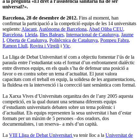
a la pregunta «El dret a l’assistència sanitària ha de ser
universal?».
Barcelona, 28 de desembre de 2012.
Fins al moment, han
confirmat la participació a la competició equips de les 14 universitats
següents:
Alacant
,
Autònoma de Barcelona
,
Abad Oliba CEU
,
Barcelona
,
Lleida
,
Illes Balears
,
Internacional de Catalunya
,
Jaume
I
,
Oberta de Catalunya
,
Politècnica de Catalunya
,
Pompeu Fabra
,
Ramon Llull
,
Rovira i Virgili
i
Vic
.
La Lliga de Debat Universitari té com a objectiu fomentar l’ús de la
paraula entre l’estudiantat sota el format d’un enfrontament dialèctic
entre diversos equips, en els quals s’ha de defensar una posició a
favor o en contra sobre un tema d’actualitat. El jurat valora
capacitats com el treball en equip, la solidesa de les argumentacions,
la fluïdesa en la intervenció i la correcció tant semàntica com formal.
La Xarxa Vives d’Universitats organitza des de l’any 2005 aquesta
competició, en la qual durant una setmana diferents equips
d’estudiants universitaris debaten sobre un tema polèmic i
d’actualitat. Els equips representen la seua universitat i han d’estar
formats per un màxim de 5 persones –dos oradors, dos
documentalistes, i un reserva– a més d’un capità.
La
VIII Lliga de Debat Universitari
va tenir lloc a la
Universitat de