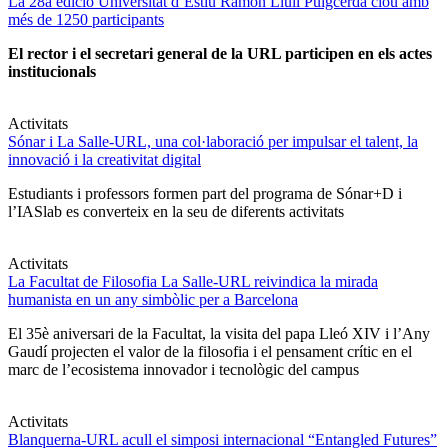
La 28a edició Universitat d’Estiu Ramon Llull Puigcerdà clou amb
més de 1250 participants
El rector i el secretari general de la URL participen en els actes
institucionals
Activitats
Sónar i La Salle-URL, una col·laboració per impulsar el talent, la
innovació i la creativitat digital
Estudiants i professors formen part del programa de Sónar+D i
l’IASlab es converteix en la seu de diferents activitats
Activitats
La Facultat de Filosofia La Salle-URL reivindica la mirada
humanista en un any simbòlic per a Barcelona
El 35è aniversari de la Facultat, la visita del papa Lleó XIV i l’Any
Gaudí projecten el valor de la filosofia i el pensament crític en el
marc de l’ecosistema innovador i tecnològic del campus
Activitats
Blanquerna-URL acull el simposi internacional “Entangled Futures”