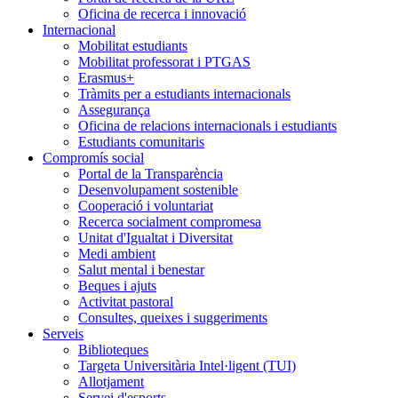
Oficina de recerca i innovació
Internacional
Mobilitat estudiants
Mobilitat professorat i PTGAS
Erasmus+
Tràmits per a estudiants internacionals
Assegurança
Oficina de relacions internacionals i estudiants
Estudiants comunitaris
Compromís social
Portal de la Transparència
Desenvolupament sostenible
Cooperació i voluntariat
Recerca socialment compromesa
Unitat d'Igualtat i Diversitat
Medi ambient
Salut mental i benestar
Beques i ajuts
Activitat pastoral
Consultes, queixes i suggeriments
Serveis
Biblioteques
Targeta Universitària Intel·ligent (TUI)
Allotjament
Servei d'esports