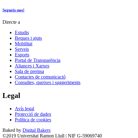
Segueix-nos!
Directe a
Estudis
Beques i ajuts
Mobilitat
Serveis
Esports
Portal de Transparència
Aliances i Xarxes
Sala de premsa
Contactes de comunicació
Consultes, queixes i suggeriments
Legal
Avís legal
Protecció de dades
Política de cookies
Baked by
Digital Bakers
©2019 Universitat Ramon Llull | NIF G-59069740