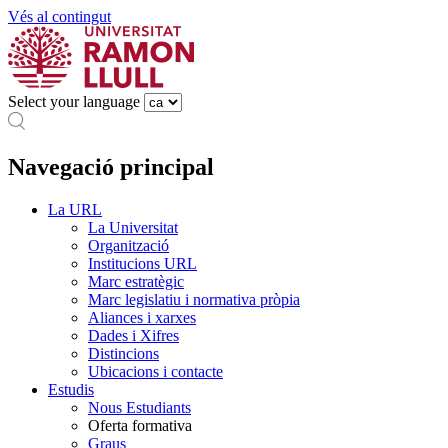
Vés al contingut
Select your language
Navegació principal
La URL
La Universitat
Organització
Institucions URL
Marc estratègic
Marc legislatiu i normativa pròpia
Aliances i xarxes
Dades i Xifres
Distincions
Ubicacions i contacte
Estudis
Nous Estudiants
Oferta formativa
Graus