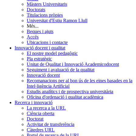
Màsters Universitaris
Doctorats
Titulacions pròpies
Universitat d'Estiu Ramon Llull
Més...
Beques i ajuts
Accés
Ubicacions i contacte
Innovació docent i qualitat
El nostre model pedagògic
Pla estratègic
Unitat de Qualitat i Innovació Academicodocent
Seguiment i avaluació de la qualitat
Innovació docent
Recomanacions per al bon ús de les eines basades en la
Intel·ligència Artificial
Estudis analítics i de prospectiva universitària
Oficina d'ordenació i qualitat acadèmica
Recerca i innovació
La recerca a la URL
Ciència oberta
Doctorat
Activitat de transferència
Càtedres URL
Portal de recerca de la URL