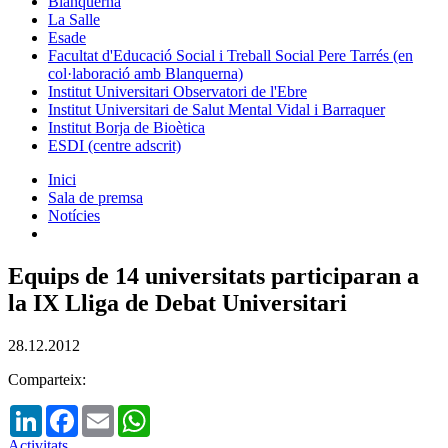
Blanquerna
La Salle
Esade
Facultat d'Educació Social i Treball Social Pere Tarrés (en
col·laboració amb Blanquerna)
Institut Universitari Observatori de l'Ebre
Institut Universitari de Salut Mental Vidal i Barraquer
Institut Borja de Bioètica
ESDI (centre adscrit)
Inici
Sala de premsa
Notícies
Equips de 14 universitats participaran a
la IX Lliga de Debat Universitari
28.12.2012
Comparteix:
LinkedIn
Facebook
Email
WhatsApp
Activitats