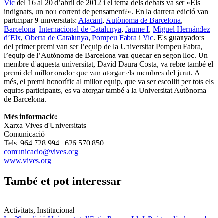
Vic
del 16 al 20 d’abril de 2012 i el tema dels debats va ser «Els
indignats, un nou corrent de pensament?». En la darrera edició van
participar 9 universitats:
Alacant
,
Autònoma de Barcelona
,
Barcelona
,
Internacional de Catalunya
,
Jaume I
,
Miguel Hernández
d’Elx
,
Oberta de Catalunya
,
Pompeu Fabra
i
Vic
. Els guanyadors
del primer premi van ser l’equip de la Universitat Pompeu Fabra,
l’equip de l’Autònoma de Barcelona van quedar en segon lloc. Un
membre d’aquesta universitat, David Daura Costa, va rebre també el
premi del millor orador que van atorgar els membres del jurat. A
més, el premi honorífic al millor equip, que va ser escollit per tots els
equips participants, es va atorgar també a la Universitat Autònoma
de Barcelona.
Més informació:
Xarxa Vives d'Universitats
Comunicació
Tels. 964 728 994 | 626 570 850
comunicacio@vives.org
www.vives.org
També et pot interessar
Activitats, Institucional