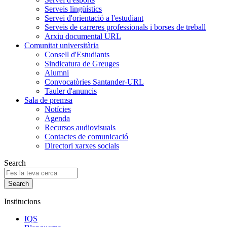
Serveis lingüístics
Servei d'orientació a l'estudiant
Serveis de carreres professionals i borses de treball
Arxiu documental URL
Comunitat universitària
Consell d'Estudiants
Sindicatura de Greuges
Alumni
Convocatòries Santander-URL
Tauler d'anuncis
Sala de premsa
Notícies
Agenda
Recursos audiovisuals
Contactes de comunicació
Directori xarxes socials
Search
Institucions
IQS