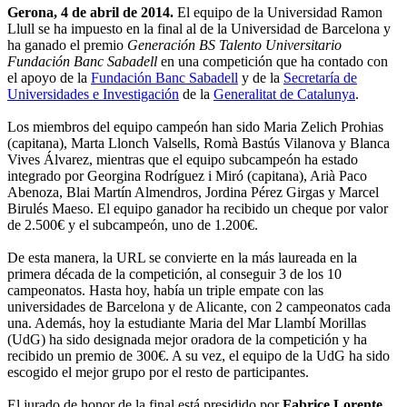
Gerona, 4 de abril de 2014.
El equipo de la Universidad Ramon
Llull se ha impuesto en la final al de la Universidad de Barcelona y
ha ganado el premio
Generación BS Talento Universitario
Fundación Banc Sabadell
en una competición que ha contado con
el apoyo de la
Fundación Banc Sabadell
y de la
Secretaría de
Universidades e Investigación
de la
Generalitat de Catalunya
.
Los miembros del equipo campeón han sido Maria Zelich Prohias
(capitana), Marta Llonch Valsells, Romà Bastús Vilanova y Blanca
Vives Álvarez, mientras que el equipo subcampeón ha estado
integrado por Georgina Rodríguez i Miró (capitana), Arià Paco
Abenoza, Blai Martín Almendros, Jordina Pérez Girgas y Marcel
Birulés Maeso. El equipo ganador ha recibido un cheque por valor
de 2.500€ y el subcampeón, uno de 1.200€.
De esta manera, la URL se convierte en la más laureada en la
primera década de la competición, al conseguir 3 de los 10
campeonatos. Hasta hoy, había un triple empate con las
universidades de Barcelona y de Alicante, con 2 campeonatos cada
una. Además, hoy la estudiante Maria del Mar Llambí Morillas
(UdG) ha sido designada mejor oradora de la competición y ha
recibido un premio de 300€. A su vez, el equipo de la UdG ha sido
escogido el mejor grupo por el resto de participantes.
El jurado de honor de la final está presidido por
Fabrice Lorente
,