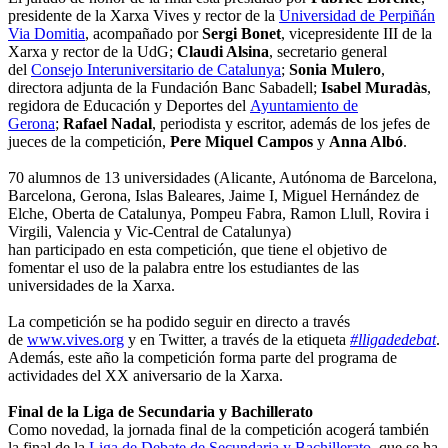
presidente de la Xarxa Vives y rector de la
Universidad de Perpiñán
Via Domitia
, acompañado por
Sergi Bonet
, vicepresidente III de la
Xarxa y rector de la UdG;
Claudi Alsina
, secretario general
del
Consejo Interuniversitario de Catalunya
;
Sonia Mulero
,
directora adjunta de la Fundación Banc Sabadell;
Isabel Muradàs
,
regidora de Educación y Deportes del
Ayuntamiento de
Gerona
;
Rafael Nadal
, periodista y escritor, además de los jefes de
jueces de la competición,
Pere Miquel Campos
y
Anna Albó
.
70 alumnos de 13 universidades (Alicante, Autónoma de Barcelona,
Barcelona, Gerona, Islas Baleares, Jaime I, Miguel Hernández de
Elche, Oberta de Catalunya, Pompeu Fabra, Ramon Llull, Rovira i
Virgili, Valencia y Vic-Central de Catalunya)
han participado en esta competición, que tiene el objetivo de
fomentar el uso de la palabra entre los estudiantes de las
universidades de la Xarxa.
La competición se ha podido seguir en directo a través
de
www.vives.org
y en Twitter, a través de la etiqueta
#lligadedebat
.
Además, este año la competición forma parte del programa de
actividades del XX aniversario de la Xarxa.
Final de la Liga de Secundaria y Bachillerato
Como novedad, la jornada final de la competición acogerá también
la final de la
Liga de Debate de Secundaria y Bachillerato
, que se ha