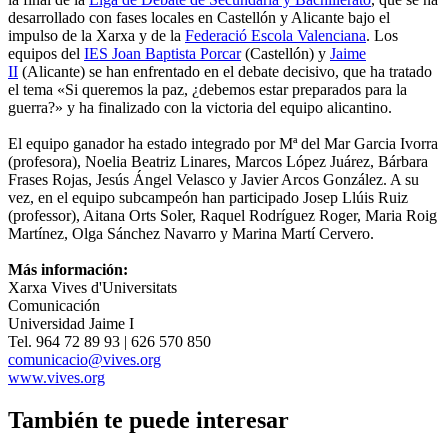
desarrollado con fases locales en Castellón y Alicante bajo el
impulso de la Xarxa y de la
Federació Escola Valenciana
. Los
equipos del
IES Joan Baptista Porcar
(Castellón) y
Jaime
II
(Alicante) se han enfrentado en el debate decisivo, que ha tratado
el tema «Si queremos la paz, ¿debemos estar preparados para la
guerra?» y ha finalizado con la victoria del equipo alicantino.
El equipo ganador ha estado integrado por Mª del Mar Garcia Ivorra
(profesora), Noelia Beatriz Linares, Marcos López Juárez, Bárbara
Frases Rojas, Jesús Ángel Velasco y Javier Arcos González. A su
vez, en el equipo subcampeón han participado Josep Llúis Ruiz
(professor), Aitana Orts Soler, Raquel Rodríguez Roger, Maria Roig
Martínez, Olga Sánchez Navarro y Marina Martí Cervero.
Más información:
Xarxa Vives d'Universitats
Comunicación
Universidad Jaime I
Tel. 964 72 89 93 | 626 570 850
comunicacio@vives.org
www.vives.org
También te puede interesar