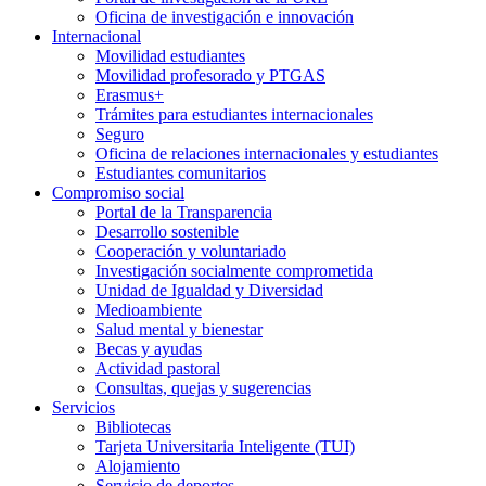
Oficina de investigación e innovación
Internacional
Movilidad estudiantes
Movilidad profesorado y PTGAS
Erasmus+
Trámites para estudiantes internacionales
Seguro
Oficina de relaciones internacionales y estudiantes
Estudiantes comunitarios
Compromiso social
Portal de la Transparencia
Desarrollo sostenible
Cooperación y voluntariado
Investigación socialmente comprometida
Unidad de Igualdad y Diversidad
Medioambiente
Salud mental y bienestar
Becas y ayudas
Actividad pastoral
Consultas, quejas y sugerencias
Servicios
Bibliotecas
Tarjeta Universitaria Inteligente (TUI)
Alojamiento
Servicio de deportes