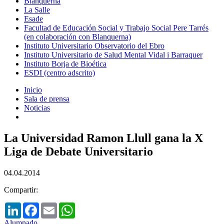
Blanquerna
La Salle
Esade
Facultad de Educación Social y Trabajo Social Pere Tarrés
(en colaboración con Blanquerna)
Instituto Universitario Observatorio del Ebro
Instituto Universitario de Salud Mental Vidal i Barraquer
Instituto Borja de Bioética
ESDI (centro adscrito)
Inicio
Sala de prensa
Noticias
La Universidad Ramon Llull gana la X
Liga de Debate Universitario
04.04.2014
Compartir:
LinkedIn
Facebook
Email
WhatsApp
Alumnado