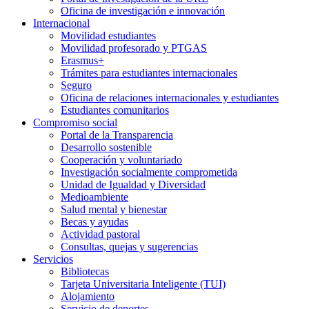
Oficina de investigación e innovación
Internacional
Movilidad estudiantes
Movilidad profesorado y PTGAS
Erasmus+
Trámites para estudiantes internacionales
Seguro
Oficina de relaciones internacionales y estudiantes
Estudiantes comunitarios
Compromiso social
Portal de la Transparencia
Desarrollo sostenible
Cooperación y voluntariado
Investigación socialmente comprometida
Unidad de Igualdad y Diversidad
Medioambiente
Salud mental y bienestar
Becas y ayudas
Actividad pastoral
Consultas, quejas y sugerencias
Servicios
Bibliotecas
Tarjeta Universitaria Inteligente (TUI)
Alojamiento
Servicio de deportes