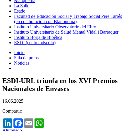
Blanquerna
La Salle
Esade
Facultad de Educación Social y Trabajo Social Pere Tarrés
(en colaboración con Blanquerna)
Instituto Universitario Observatorio del Ebro
Instituto Universitario de Salud Mental Vidal i Barraquer
Instituto Borja de Bioética
ESDI (centro adscrito)
Inicio
Sala de prensa
Noticias
ESDI-URL triunfa en los XVI Premios
Nacionales de Envases
16.06.2025
Compartir:
LinkedIn
Facebook
Email
WhatsApp
Alumnado