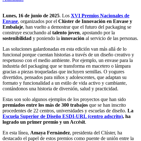
Lunes, 16 de junio de 2025
. Los
XVI Premios Nacionales de
Envase
, organizados por el
Clúster de Innovación en Envase y
Embalaje
, han vuelto a demostrar que el futuro del packaging se
construye escuchando al
talento joven
, apostando por la
sostenibilidad
y poniendo la
innovación
al servicio de las personas.
Las soluciones galardonadas en esta edición van más allá de lo
funcional porque cuentan historias a través de un diseño creativo y
respetuoso con el medio ambiente. Por ejemplo, un envase para la
industria del packaging que se transforma en macetero o lámpara
gracias a piezas troqueladas que incluyen semillas. O yogures
divertidos, pensados para niños y adolescentes, que adaptan su
formato y funcionalidad a un estilo de vida activo y cambiante,
contándonos una historia de diversión, salud y practicidad.
Estas son solo algunos ejemplos de los proyectos que han sido
premiados entre los más de 300 trabajos
que se han inscrito
procedentes de 22 centros, universidades y escuelas de diseño.
La
Escuela Superior de Diseño ESDI-URL (centro adscrito)
,
ha
logrado un primer premio y un Accésit
.
En esta línea,
Amaya Fernández
, presidenta del Clúster, ha
destacado el papel de estos premios como puente de unión entre la