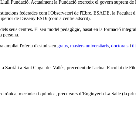
n Llull Fundació. Actualment la Fundació exerceix el govern suprem de 
stitucions federades com l'Observatori de l'Ebre, ESADE, la Facultat d’Ed
 Superior de Disseny ESDi (com a centre adscrit).
dels seus centres. El seu model pedagògic, basat en la formació integral de
la persona.
ha ampliat l'oferta d'estudis en
graus
,
màsters universitaris
,
doctorats
i
ti
 a Sarrià i a Sant Cugat del Vallès, precedent de l'actual Facultat de Filo
electrònica, mecànica i química, precursors d’Enginyeria La Salle (la prim