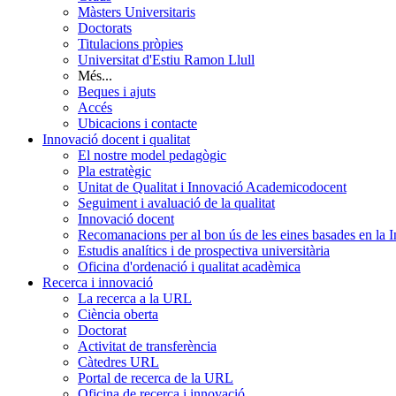
Màsters Universitaris
Doctorats
Titulacions pròpies
Universitat d'Estiu Ramon Llull
Més...
Beques i ajuts
Accés
Ubicacions i contacte
Innovació docent i qualitat
El nostre model pedagògic
Pla estratègic
Unitat de Qualitat i Innovació Academicodocent
Seguiment i avaluació de la qualitat
Innovació docent
Recomanacions per al bon ús de les eines basades en la Int
Estudis analítics i de prospectiva universitària
Oficina d'ordenació i qualitat acadèmica
Recerca i innovació
La recerca a la URL
Ciència oberta
Doctorat
Activitat de transferència
Càtedres URL
Portal de recerca de la URL
Oficina de recerca i innovació