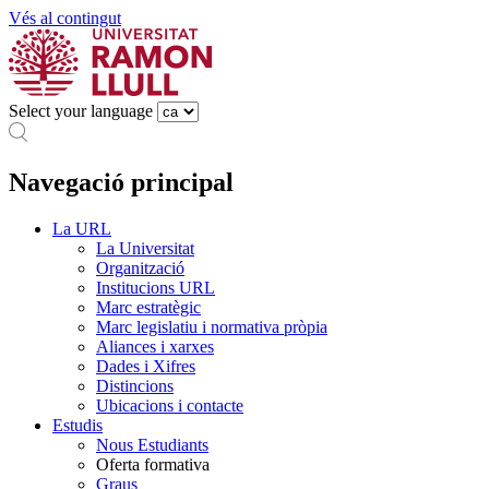
Vés al contingut
Select your language
Navegació principal
La URL
La Universitat
Organització
Institucions URL
Marc estratègic
Marc legislatiu i normativa pròpia
Aliances i xarxes
Dades i Xifres
Distincions
Ubicacions i contacte
Estudis
Nous Estudiants
Oferta formativa
Graus