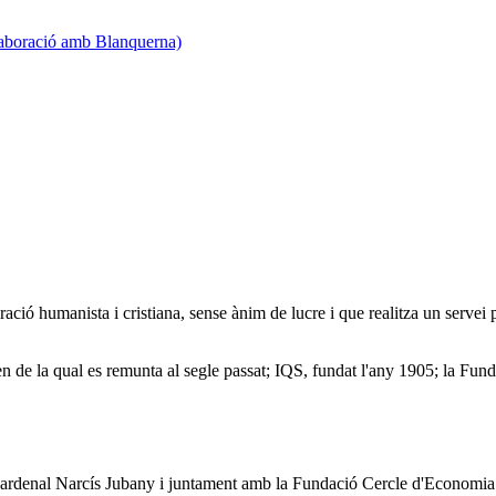
·laboració amb Blanquerna)
ació humanista i cristiana, sense ànim de lucre i que realitza un servei
igen de la qual es remunta al segle passat; IQS, fundat l'any 1905; la Fun
 cardenal Narcís Jubany i juntament amb la Fundació Cercle d'Economia i e