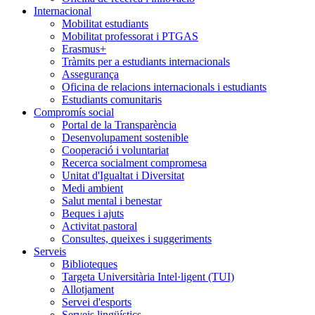
Internacional
Mobilitat estudiants
Mobilitat professorat i PTGAS
Erasmus+
Tràmits per a estudiants internacionals
Assegurança
Oficina de relacions internacionals i estudiants
Estudiants comunitaris
Compromís social
Portal de la Transparència
Desenvolupament sostenible
Cooperació i voluntariat
Recerca socialment compromesa
Unitat d'Igualtat i Diversitat
Medi ambient
Salut mental i benestar
Beques i ajuts
Activitat pastoral
Consultes, queixes i suggeriments
Serveis
Biblioteques
Targeta Universitària Intel·ligent (TUI)
Allotjament
Servei d'esports
Serveis lingüístics