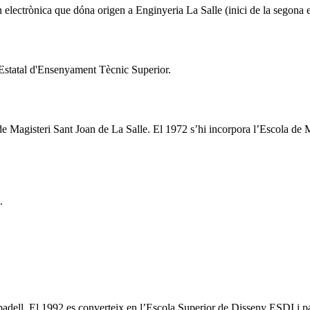
en electrònica que dóna origen a Enginyeria La Salle (inici de la segona 
 Estatal d'Ensenyament Tècnic Superior.
de Magisteri Sant Joan de La Salle. El 1972 s’hi incorpora l’Escola de 
.
badell. El 1992 es converteix en l’Escola Superior de Disseny ESDI i pa