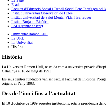
La Salle
Esade
Facultat d'Educació Social i Treball Social Pere Tarrés (en col
Institut Universitari Observatori de l'Ebre
Institut Universitari de Salut Mental Vidal i Barraquer
Institut Borja de Bioètica
ESDI (centre adscrit)
Universitat Ramon Llull
La URL
La Universitat
Història
Història
La Universitat Ramon Llull, nascuda com a universitat privada d'inspir
Catalunya el 10 de maig de 1991
Els seus centres fundadors van ser l'actual Facultat de Filosofia, l'or
orígens en l'any 1903.
Des de l'inici fins a l'actualitat
El 10 d'octubre de 1989 aquestes institucions, sota la presidència del