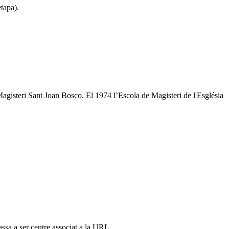
etapa).
Magisteri Sant Joan Bosco. El 1974 l’Escola de Magisteri de l'Església
ssa a ser centre associat a la URL.