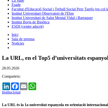
La Salle
Esade
Facultat d'Educació Social i Treball Social Pere Tarrés (en col
Institut Universitari Observatori de l'Ebre
Institut Universitari de Salut Mental Vidal i Barraquer
Institut Borja de Bioètica
ESDI (centre adscrit)
Inici
Sala de premsa
Notícies
La URL, en el Top5 d’universitats espany
28.05.2026
Comparteix:
LinkedIn
Facebook
Email
WhatsApp
Institucional
La URL és la 1a universitat espanyola en orientació internacional