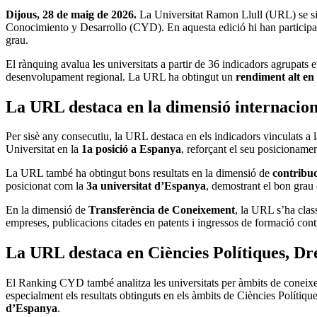
Dijous, 28 de maig de 2026.
La Universitat Ramon Llull (URL) se situ
Conocimiento y Desarrollo (CYD). En aquesta edició hi han participat 
grau.
El rànquing avalua les universitats a partir de 36 indicadors agrupats 
desenvolupament regional. La URL ha obtingut un
rendiment alt en 
La URL destaca en la dimensió internaciona
Per sisè any consecutiu, la URL destaca en els indicadors vinculats a 
Universitat en la
1a posició a Espanya
, reforçant el seu posicioname
La URL també ha obtingut bons resultats en la dimensió de
contribu
posicionat com la
3a universitat d’Espanya
, demostrant el bon grau d
En la dimensió de
Transferència de Coneixement
, la URL s’ha clas
empreses, publicacions citades en patents i ingressos de formació con
La URL destaca en Ciències Polítiques, Dr
El Ranking CYD també analitza les universitats per àmbits de coneixe
especialment els resultats obtinguts en els àmbits de Ciències Polítiques
d’Espanya
.