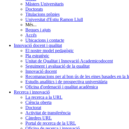
Màsters Universitaris
Doctorats
Titulacions pròpies
Universitat d'Estiu Ramon Llull
Més...
Beques i ajuts
Accés
Ubicacions i contacte
Innovació docent i qualitat
El nostre model pedagògic
Pla estratègic
Unitat de Qualitat i Innovació Academicodocent
Seguiment i avaluació de la qualitat
Innovació docent
Recomanacions per al bon ús de les eines basades en la Int
Estudis analítics i de prospectiva universitària
Oficina d'ordenació i qualitat acadèmica
Recerca i innovació
La recerca a la URL
Ciència oberta
Doctorat
Activitat de transferència
Càtedres URL
Portal de recerca de la URL
Oficina de recerca i innovació