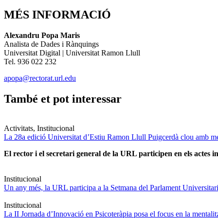
MÉS INFORMACIÓ
Alexandru Popa Maris
Analista de Dades i Rànquings
Universitat Digital | Universitat Ramon Llull
Tel. 936 022 232
apopa@rectorat.url.edu
També et pot interessar
Activitats, Institucional
La 28a edició Universitat d’Estiu Ramon Llull Puigcerdà clou amb mé
El rector i el secretari general de la URL participen en els actes in
Institucional
Un any més, la URL participa a la Setmana del Parlament Universitari 
Institucional
La II Jornada d’Innovació en Psicoteràpia posa el focus en la mentali