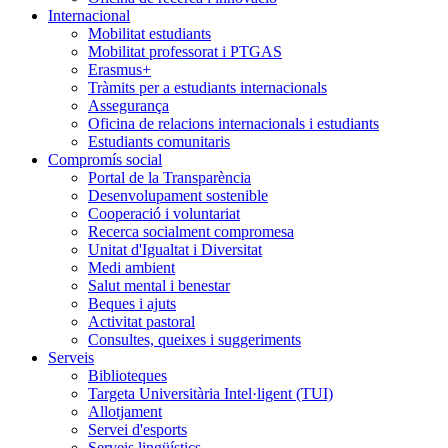
Internacional
Mobilitat estudiants
Mobilitat professorat i PTGAS
Erasmus+
Tràmits per a estudiants internacionals
Assegurança
Oficina de relacions internacionals i estudiants
Estudiants comunitaris
Compromís social
Portal de la Transparència
Desenvolupament sostenible
Cooperació i voluntariat
Recerca socialment compromesa
Unitat d'Igualtat i Diversitat
Medi ambient
Salut mental i benestar
Beques i ajuts
Activitat pastoral
Consultes, queixes i suggeriments
Serveis
Biblioteques
Targeta Universitària Intel·ligent (TUI)
Allotjament
Servei d'esports
Serveis lingüístics