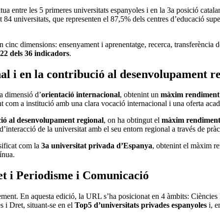
a entre les 5 primeres universitats espanyoles i en la 3a posició catala
84 universitats, que representen el 87,5% dels centres d’educació super
en cinc dimensions: ensenyament i aprenentatge, recerca, transferència d
22 dels 36 indicadors
.
l i en la contribució al desenvolupament r
la dimensió d’
orientació internacional
, obtenint un
màxim rendiment e
nt com a institució amb una clara vocació internacional i una oferta ac
ció al desenvolupament regional
, on ha obtingut el
màxim rendiment e
’interacció de la universitat amb el seu entorn regional a través de pràct
sificat com la
3a universitat privada d’Espanya
, obtenint el màxim r
tínua.
et i Periodisme i Comunicació
ment. En aquesta edició, la URL s’ha posicionat en 4 àmbits: Ciències
 i Dret, situant-se en el
Top5 d’universitats privades espanyoles
i, e