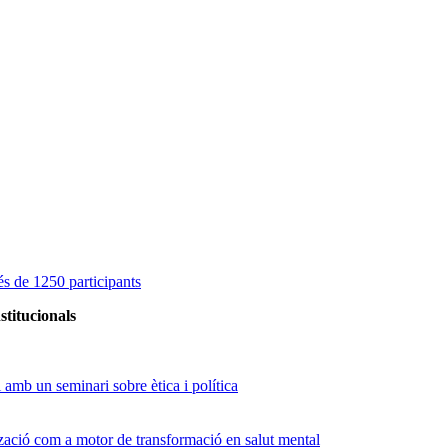
s de 1250 participants
stitucionals
amb un seminari sobre ètica i política
tzació com a motor de transformació en salut mental