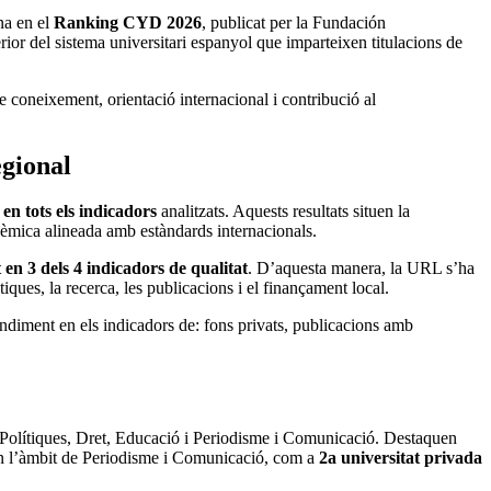
na en el
Ranking CYD 2026
, publicat per la Fundación
ior del sistema universitari espanyol que imparteixen titulacions de
e coneixement, orientació internacional i contribució al
egional
n tots els indicadors
analitzats. Aquests resultats situen la
adèmica alineada amb estàndards internacionals.
n 3 dels 4 indicadors de qualitat
. D’aquesta manera, la URL s’ha
iques, la recerca, les publicacions i el finançament local.
endiment en els indicadors de: fons privats, publicacions amb
 Polítiques, Dret, Educació i Periodisme i Comunicació. Destaquen
n l’àmbit de Periodisme i Comunicació, com a
2a universitat privada