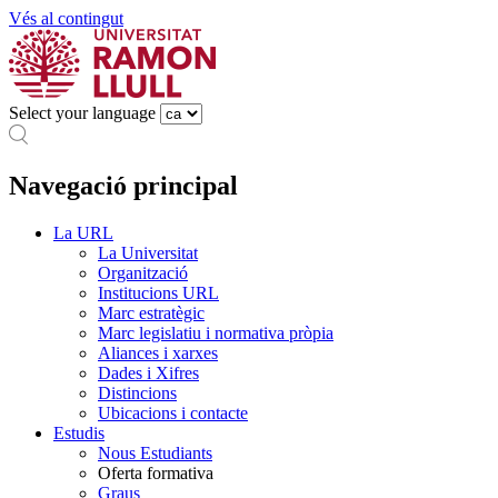
Vés al contingut
Select your language
Navegació principal
La URL
La Universitat
Organització
Institucions URL
Marc estratègic
Marc legislatiu i normativa pròpia
Aliances i xarxes
Dades i Xifres
Distincions
Ubicacions i contacte
Estudis
Nous Estudiants
Oferta formativa
Graus