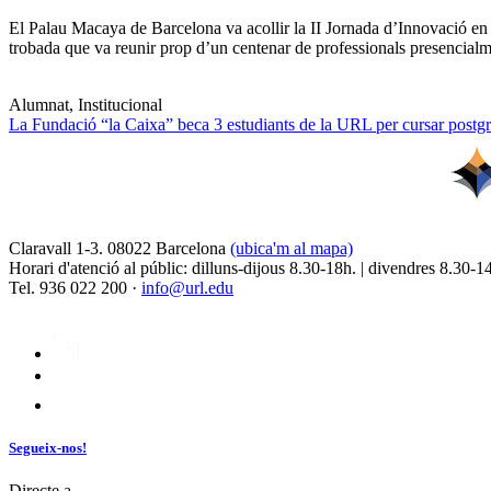
El Palau Macaya de Barcelona va acollir la II Jornada d’Innovació en
trobada que va reunir prop d’un centenar de professionals presencia
Alumnat, Institucional
La Fundació “la Caixa” beca 3 estudiants de la URL per cursar postgra
Claravall 1-3. 08022 Barcelona
(ubica'm al mapa)
Horari d'atenció al públic: dilluns-dijous 8.30-18h. | divendres 8.30-1
Tel. 936 022 200 ·
info@url.edu
Segueix-nos!
Directe a