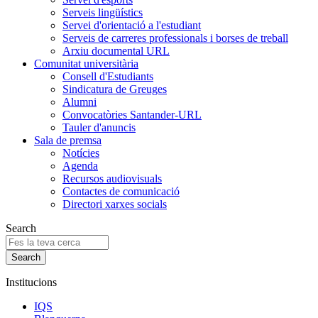
Serveis lingüístics
Servei d'orientació a l'estudiant
Serveis de carreres professionals i borses de treball
Arxiu documental URL
Comunitat universitària
Consell d'Estudiants
Sindicatura de Greuges
Alumni
Convocatòries Santander-URL
Tauler d'anuncis
Sala de premsa
Notícies
Agenda
Recursos audiovisuals
Contactes de comunicació
Directori xarxes socials
Search
Institucions
IQS