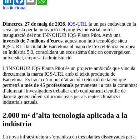
Institucional
Dimecres, 27 de maig de 2026
.
IQS-URL
fa un pas endavant en la
seva aposta per la innovació i el progrés industrial amb la
inauguració del nou INNOHUB IQS-Planta Pilot. Amb una
inversió de 7 milions d’euros
, aquest nou hub tecnològic situa
IQS-URL i la ciutat de Barcelona al mapa de l’excel·lència europea
en Indústria 5.0, consolidant un ecosistema únic on convergeixen
universitat, empresa i administració.
L’INNOHUB IQS-Planta Pilot és un projecte ambiciós que vincula
directament la marca IQS-URL amb el teixit productiu de
Barcelona. Es tracta d’un pol d’atracció i retenció de talent que
permetrà a
més de 45 professionals
permanents i a tota la comunitat
d’alumnat i investigadors treballar amb equipament científic de
darrera generació en solucions reals per als reptes climàtics i
industrials actuals.
2.000 m² d’alta tecnologia aplicada a la
indústria
La nova infraestructura s’organitza en tres plantes dissenyades per a