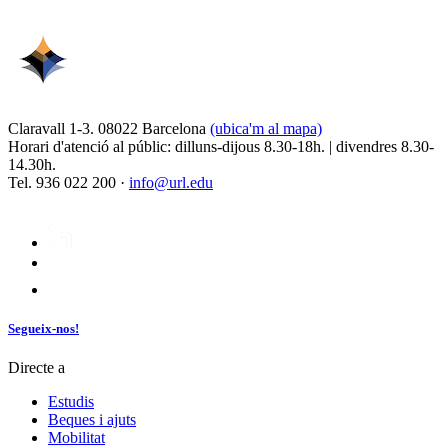
Claravall 1-3. 08022 Barcelona
(ubica'm al mapa)
Horari d'atenció al públic: dilluns-dijous 8.30-18h. | divendres 8.30-
14.30h.
Tel. 936 022 200 ·
info@url.edu
Segueix-nos!
Directe a
Estudis
Beques i ajuts
Mobilitat