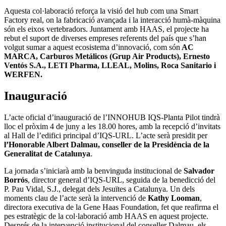
Aquesta col·laboració reforça la visió del hub com una Smart
Factory real, on la fabricació avançada i la interacció humà-màquina
són els eixos vertebradors. Juntament amb HAAS, el projecte ha
rebut el suport de diverses empreses referents del país que s’han
volgut sumar a aquest ecosistema d’innovació, com són
AC
MARCA, Carburos Metálicos (Grup Air Products), Ernesto
Ventós S.A., LETI Pharma, LLEAL, Molins, Roca Sanitario i
WERFEN.
Inauguració
L’acte oficial d’inauguració de l’INNOHUB IQS-Planta Pilot tindrà
lloc el pròxim 4 de juny a les 18.00 hores, amb la recepció d’invitats
al Hall de l’edifici principal d’IQS-URL. L’acte serà presidit per
l’Honorable Albert Dalmau, conseller de la Presidència de la
Generalitat de Catalunya
.
La jornada s’iniciarà amb la benvinguda institucional de
Salvador
Borrós
, director general d’IQS-URL, seguida de la benedicció del
P. Pau Vidal, S.J., delegat dels Jesuïtes a Catalunya. Un dels
moments clau de l’acte serà la intervenció de
Kathy Looman
,
directora executiva de la Gene Haas Foundation, fet que reafirma el
pes estratègic de la col·laboració amb HAAS en aquest projecte.
Després de la intervenció institucional del conseller Dalmau, els