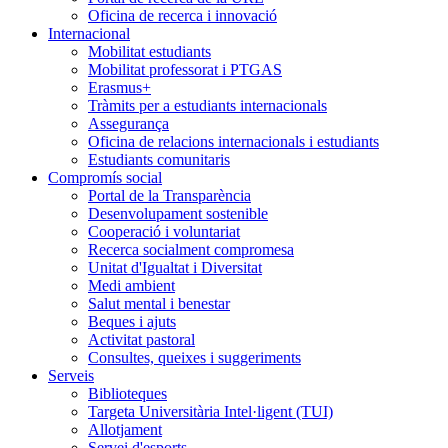
Oficina de recerca i innovació
Internacional
Mobilitat estudiants
Mobilitat professorat i PTGAS
Erasmus+
Tràmits per a estudiants internacionals
Assegurança
Oficina de relacions internacionals i estudiants
Estudiants comunitaris
Compromís social
Portal de la Transparència
Desenvolupament sostenible
Cooperació i voluntariat
Recerca socialment compromesa
Unitat d'Igualtat i Diversitat
Medi ambient
Salut mental i benestar
Beques i ajuts
Activitat pastoral
Consultes, queixes i suggeriments
Serveis
Biblioteques
Targeta Universitària Intel·ligent (TUI)
Allotjament
Servei d'esports