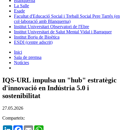
Blanquerna
La Salle
Esade
Facultat d'Educació Social i Treball Social Pere Tarrés (en
col·laboració amb Blanquerna)
Institut Universitari Observatori de l'Ebre
Institut Universitari de Salut Mental Vidal i Barraquer
Institut Borja de Bioètica
ESDI (centre adscrit)
Inici
Sala de premsa
Notícies
IQS-URL impulsa un "hub" estratègic
d'innovació en Indústria 5.0 i
sostenibilitat
27.05.2026
Comparteix:
LinkedIn
Facebook
Email
WhatsApp