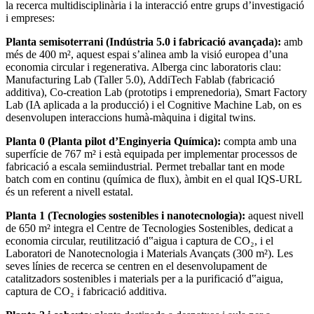
la recerca multidisciplinària i la interacció entre grups d’investigació
i empreses:
Planta semisoterrani (Indústria 5.0 i fabricació avançada):
amb
més de 400 m², aquest espai s’alinea amb la visió europea d’una
economia circular i regenerativa. Alberga cinc laboratoris clau:
Manufacturing Lab (Taller 5.0), AddiTech Fablab (fabricació
additiva), Co-creation Lab (prototips i emprenedoria), Smart Factory
Lab (IA aplicada a la producció) i el Cognitive Machine Lab, on es
desenvolupen interaccions humà-màquina i digital twins.
Planta 0 (Planta pilot d’Enginyeria Química):
compta amb una
superfície de 767 m² i està equipada per implementar processos de
fabricació a escala semiindustrial. Permet treballar tant en mode
batch com en continu (química de flux), àmbit en el qual IQS-URL
és un referent a nivell estatal.
Planta 1 (Tecnologies sostenibles i nanotecnologia):
aquest nivell
de 650 m² integra el Centre de Tecnologies Sostenibles, dedicat a
economia circular, reutilització d‟aigua i captura de CO₂, i el
Laboratori de Nanotecnologia i Materials Avançats (300 m²). Les
seves línies de recerca se centren en el desenvolupament de
catalitzadors sostenibles i materials per a la purificació d‟aigua,
captura de CO₂ i fabricació additiva.