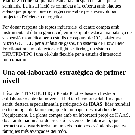
Planta 2 i coberta
: planta destinada a despatxos i aula per a
seminaris. La instal·lació es completa a la coberta amb plaques
solars que proporcionen energia renovable per desenvolupar
projectes d'eficiència energètica.
Per donar resposta als reptes industrials, el centre compta amb
instrumental d'última generació, entre el qual destaca una balança de
suspensió magnètica per a estudis de captura de CO₂, sistemes
Micro GC-TCD per a anàlisi de gasos, un sistema de Flow Field
Fractionation amb detector de light scattering, un sistema
TPR/TPD/TPO i una cèl·lula flexible per a estudis d'interacció
humà-màquina
.
Una col·laboració estratègica de primer
nivell
L’èxit de l’INNOHUB IQS-Planta Pilot es basa en l’estreta
col·laboració entre la universitat i el teixit empresarial. En aquest
sentit, destaca especialment la participació de
HAAS
, líder mundial
en tecnologia de fabricació, que té un paper destacat dins de
l’equipament. La planta compta amb un laboratori propi de HAAS,
dotat amb maquinària de precisió i sistemes de fabricació, que
permetrà als usuaris treballar amb els mateixos estàndards que les
fàbriques més avançades del món.