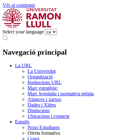
Vés al contingut
Select your language
Navegació principal
La URL
La Universitat
Organització
Institucions URL
Marc estratègic
Marc legislatiu i normativa pròpia
Aliances i xarxes
Dades i Xifres
Distincions
Ubicacions i contacte
Estudis
Nous Estudiants
Oferta formativa
Graus