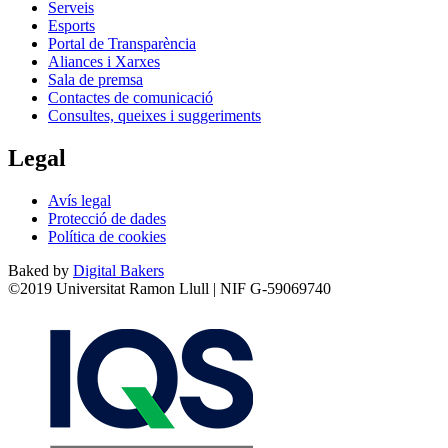
Serveis
Esports
Portal de Transparència
Aliances i Xarxes
Sala de premsa
Contactes de comunicació
Consultes, queixes i suggeriments
Legal
Avís legal
Protecció de dades
Política de cookies
Baked by
Digital Bakers
©2019 Universitat Ramon Llull | NIF G-59069740