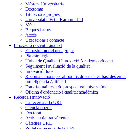
Màsters Universitaris
Doctorats
Titulacions pròpies
Universitat d'Estiu Ramon Llull
Més...
Beques i ajuts
Accés
Ubicacions i contacte
Innovació docent i qualitat
El nostre model pedagògic
Pla estratègic
Unitat de Qualitat i Innovació Academicodocent
Seguiment i avaluació de la qualitat
Innovació docent
Recomanacions per al bon ús de les eines basades en la
Intel·ligència Artificial
Estudis analítics i de prospectiva universitària
Oficina d'ordenació i qualitat acadèmica
Recerca i innovació
La recerca a la URL
Ciència oberta
Doctorat
Activitat de transferència
Càtedres URL
Portal de recerca de la URL