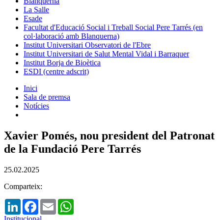
Blanquerna
La Salle
Esade
Facultat d'Educació Social i Treball Social Pere Tarrés (en
col·laboració amb Blanquerna)
Institut Universitari Observatori de l'Ebre
Institut Universitari de Salut Mental Vidal i Barraquer
Institut Borja de Bioètica
ESDI (centre adscrit)
Inici
Sala de premsa
Notícies
Xavier Pomés, nou president del Patronat
de la Fundació Pere Tarrés
25.02.2025
Comparteix:
LinkedIn
Facebook
Email
WhatsApp
Institucional