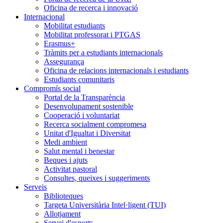
Oficina de recerca i innovació
Internacional
Mobilitat estudiants
Mobilitat professorat i PTGAS
Erasmus+
Tràmits per a estudiants internacionals
Assegurança
Oficina de relacions internacionals i estudiants
Estudiants comunitaris
Compromís social
Portal de la Transparència
Desenvolupament sostenible
Cooperació i voluntariat
Recerca socialment compromesa
Unitat d'Igualtat i Diversitat
Medi ambient
Salut mental i benestar
Beques i ajuts
Activitat pastoral
Consultes, queixes i suggeriments
Serveis
Biblioteques
Targeta Universitària Intel·ligent (TUI)
Allotjament
Servei d'esports