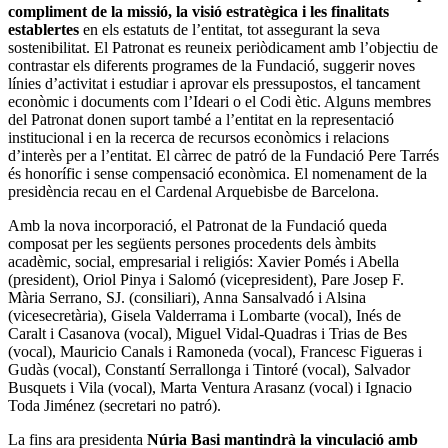
compliment de la missió, la visió estratègica i les finalitats
establertes
en els estatuts de l’entitat, tot assegurant la seva
sostenibilitat. El Patronat es reuneix periòdicament amb l’objectiu de
contrastar els diferents programes de la Fundació, suggerir noves
línies d’activitat i estudiar i aprovar els pressupostos, el tancament
econòmic i documents com l’Ideari o el Codi ètic. Alguns membres
del Patronat donen suport també a l’entitat en la representació
institucional i en la recerca de recursos econòmics i relacions
d’interès per a l’entitat. El càrrec de patró de la Fundació Pere Tarrés
és honorífic i sense compensació econòmica. El nomenament de la
presidència recau en el Cardenal Arquebisbe de Barcelona.
Amb la nova incorporació, el Patronat de la Fundació queda
composat per les següents persones procedents dels àmbits
acadèmic, social, empresarial i religiós: Xavier Pomés i Abella
(president), Oriol Pinya i Salomó (vicepresident), Pare Josep F.
Mària Serrano, SJ. (consiliari), Anna Sansalvadó i Alsina
(vicesecretària), Gisela Valderrama i Lombarte (vocal), Inés de
Caralt i Casanova (vocal), Miguel Vidal-Quadras i Trias de Bes
(vocal), Mauricio Canals i Ramoneda (vocal), Francesc Figueras i
Gudàs (vocal), Constantí Serrallonga i Tintoré (vocal), Salvador
Busquets i Vila (vocal), Marta Ventura Arasanz (vocal) i Ignacio
Toda Jiménez (secretari no patró).
La fins ara presidenta
Núria Basi mantindrà la vinculació amb