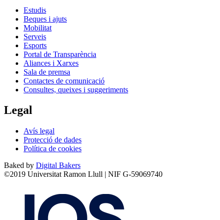
Estudis
Beques i ajuts
Mobilitat
Serveis
Esports
Portal de Transparència
Aliances i Xarxes
Sala de premsa
Contactes de comunicació
Consultes, queixes i suggeriments
Legal
Avís legal
Protecció de dades
Política de cookies
Baked by
Digital Bakers
©2019 Universitat Ramon Llull | NIF G-59069740