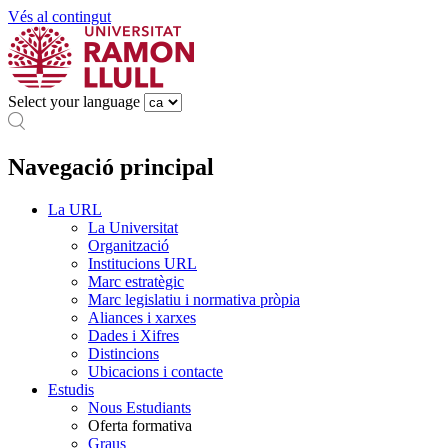
Vés al contingut
Select your language
Navegació principal
La URL
La Universitat
Organització
Institucions URL
Marc estratègic
Marc legislatiu i normativa pròpia
Aliances i xarxes
Dades i Xifres
Distincions
Ubicacions i contacte
Estudis
Nous Estudiants
Oferta formativa
Graus