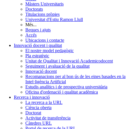
Màsters Universitaris
Doctorats
Titulacions pròpies
Universitat d'Estiu Ramon Llull
Més...
Beques i ajuts
Accés
Ubicacions i contacte
Innovació docent i qualitat
El nostre model pedagògic
Pla estratègic
Unitat de Qualitat i Innovació Academicodocent
Seguiment i avaluació de la qualitat
Innovació docent
Recomanacions per al bon ús de les eines basades en la
Intel·ligència Artificial
Estudis analítics i de prospectiva universitària
Oficina d'ordenació i qualitat acadèmica
Recerca i innovació
La recerca a la URL
Ciència oberta
Doctorat
Activitat de transferència
Càtedres URL
Portal de recerca de la URL