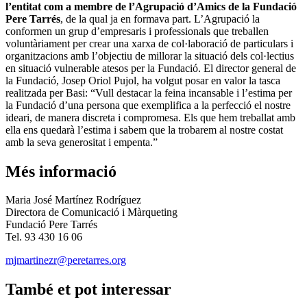
l’entitat com a membre de l’Agrupació d’Amics de la Fundació
Pere Tarrés
, de la qual ja en formava part. L’Agrupació la
conformen un grup d’empresaris i professionals que treballen
voluntàriament per crear una xarxa de col·laboració de particulars i
organitzacions amb l’objectiu de millorar la situació dels col·lectius
en situació vulnerable atesos per la Fundació. El director general de
la Fundació, Josep Oriol Pujol, ha volgut posar en valor la tasca
realitzada per Basi: “Vull destacar la feina incansable i l’estima per
la Fundació d’una persona que exemplifica a la perfecció el nostre
ideari, de manera discreta i compromesa. Els que hem treballat amb
ella ens quedarà l’estima i sabem que la trobarem al nostre costat
amb la seva generositat i empenta.”
Més informació
Maria José Martínez Rodríguez
Directora de Comunicació i Màrqueting
Fundació Pere Tarrés
Tel. 93 430 16 06
mjmartinezr@peretarres.org
També et pot interessar