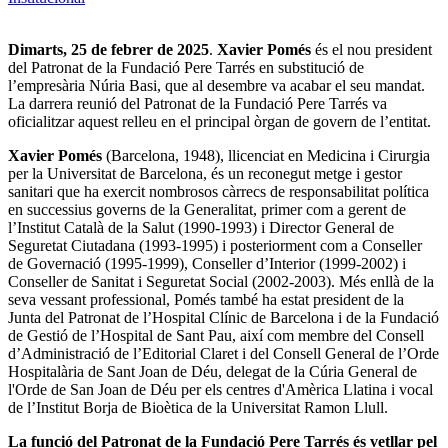
Dimarts, 25 de febrer de 2025
.
Xavier Pomés
és el nou president
del Patronat de la Fundació Pere Tarrés en substitució de
l’empresària Núria Basi, que al desembre va acabar el seu mandat.
La darrera reunió del Patronat de la Fundació Pere Tarrés va
oficialitzar aquest relleu en el principal òrgan de govern de l’entitat.
Xavier Pomés
(Barcelona, 1948), llicenciat en Medicina i Cirurgia
per la Universitat de Barcelona, és un reconegut metge i gestor
sanitari que ha exercit nombrosos càrrecs de responsabilitat política
en successius governs de la Generalitat, primer com a gerent de
l’Institut Català de la Salut (1990-1993) i Director General de
Seguretat Ciutadana (1993-1995) i posteriorment com a Conseller
de Governació (1995-1999), Conseller d’Interior (1999-2002) i
Conseller de Sanitat i Seguretat Social (2002-2003). Més enllà de la
seva vessant professional, Pomés també ha estat president de la
Junta del Patronat de l’Hospital Clínic de Barcelona i de la Fundació
de Gestió de l’Hospital de Sant Pau, així com membre del Consell
d’Administració de l’Editorial Claret i del Consell General de l’Orde
Hospitalària de Sant Joan de Déu, delegat de la Cúria General de
l'Orde de San Joan de Déu per els centres d'Amèrica Llatina i vocal
de l’Institut Borja de Bioètica de la Universitat Ramon Llull.
La funció del Patronat de la Fundació Pere Tarrés és vetllar pel