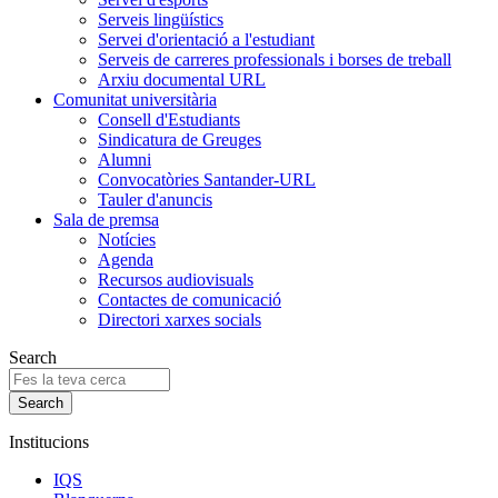
Serveis lingüístics
Servei d'orientació a l'estudiant
Serveis de carreres professionals i borses de treball
Arxiu documental URL
Comunitat universitària
Consell d'Estudiants
Sindicatura de Greuges
Alumni
Convocatòries Santander-URL
Tauler d'anuncis
Sala de premsa
Notícies
Agenda
Recursos audiovisuals
Contactes de comunicació
Directori xarxes socials
Search
Institucions
IQS