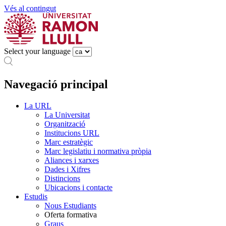
Vés al contingut
Select your language
Navegació principal
La URL
La Universitat
Organització
Institucions URL
Marc estratègic
Marc legislatiu i normativa pròpia
Aliances i xarxes
Dades i Xifres
Distincions
Ubicacions i contacte
Estudis
Nous Estudiants
Oferta formativa
Graus