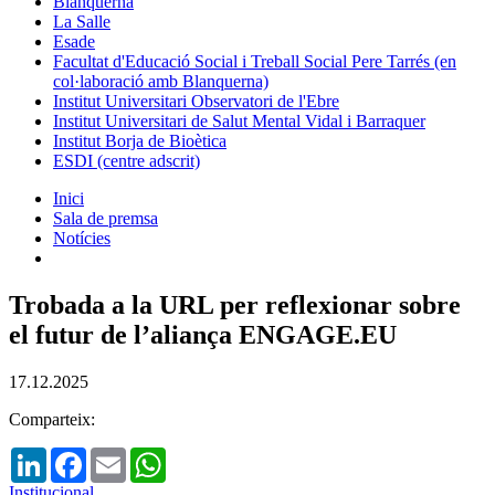
Blanquerna
La Salle
Esade
Facultat d'Educació Social i Treball Social Pere Tarrés (en
col·laboració amb Blanquerna)
Institut Universitari Observatori de l'Ebre
Institut Universitari de Salut Mental Vidal i Barraquer
Institut Borja de Bioètica
ESDI (centre adscrit)
Inici
Sala de premsa
Notícies
Trobada a la URL per reflexionar sobre
el futur de l’aliança ENGAGE.EU
17.12.2025
Comparteix:
LinkedIn
Facebook
Email
WhatsApp
Institucional