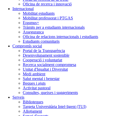
Oficina de recerca i innovació
Internacional
Mobilitat estudiants
Mobilitat professorat i PTGAS
Erasmus+
Tràmits per a estudiants internacionals
Assegurança
Oficina de relacions internacionals i estudiants
Estudiants comunitaris
Compromís social
Portal de la Transparència
Desenvolupament sostenible
Cooperació i voluntariat
Recerca socialment compromesa
Unitat d'Igualtat i Diversitat
Medi ambient
Salut mental i benestar
Beques i ajuts
Activitat pastoral
Consultes, queixes i suggeriments
Serveis
Biblioteques
Targeta Universitària Intel·ligent (TUI)
Allotjament
Servei d'esports