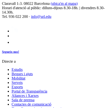
Claravall 1-3. 08022 Barcelona
(ubica'm al mapa)
Horari d'atenció al públic: dilluns-dijous 8.30-18h. | divendres 8.30-
14.30h.
Tel. 936 022 200 ·
info@url.edu
Segueix-nos!
Directe a
Estudis
Beques i ajuts
Mobilitat
Serveis
Esports
Portal de Transparència
Aliances i Xarxes
Sala de premsa
Contactes de comunicació