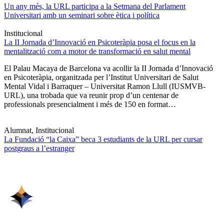
Un any més, la URL participa a la Setmana del Parlament
Universitari amb un seminari sobre ètica i política
Institucional
La II Jornada d’Innovació en Psicoteràpia posa el focus en la
mentalització com a motor de transformació en salut mental
El Palau Macaya de Barcelona va acollir la II Jornada d’Innovació
en Psicoteràpia, organitzada per l’Institut Universitari de Salut
Mental Vidal i Barraquer – Universitat Ramon Llull (IUSMVB-
URL), una trobada que va reunir prop d’un centenar de
professionals presencialment i més de 150 en format…
Alumnat, Institucional
La Fundació “la Caixa” beca 3 estudiants de la URL per cursar
postgraus a l’estranger