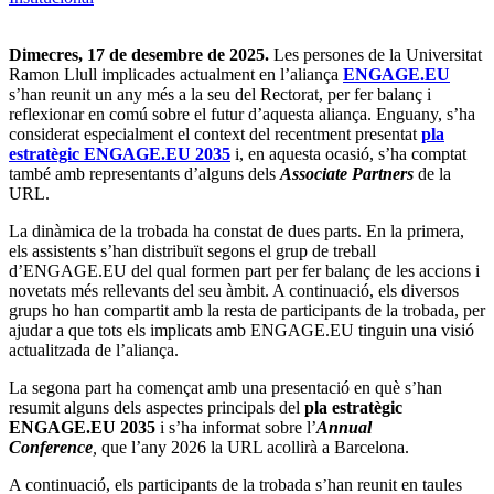
Dimecres, 17 de desembre de 2025.
Les persones de la Universitat
Ramon Llull implicades actualment en l’aliança
ENGAGE.EU
s’han reunit un any més a la seu del Rectorat, per fer balanç i
reflexionar en comú sobre el futur d’aquesta aliança. Enguany, s’ha
considerat especialment el context del recentment presentat
pla
estratègic ENGAGE.EU 2035
i, en aquesta ocasió, s’ha comptat
també amb representants d’alguns dels
Associate Partners
de la
URL.
La dinàmica de la trobada ha constat de dues parts. En la primera,
els assistents s’han distribuït segons el grup de treball
d’ENGAGE.EU del qual formen part per fer balanç de les accions i
novetats més rellevants del seu àmbit. A continuació, els diversos
grups ho han compartit amb la resta de participants de la trobada, per
ajudar a que tots els implicats amb ENGAGE.EU tinguin una visió
actualitzada de l’aliança.
La segona part ha començat amb una presentació en què s’han
resumit alguns dels aspectes principals del
pla estratègic
ENGAGE.EU 2035
i s’ha informat sobre l’
Annual
Conference
,
que l’any 2026 la URL acollirà a Barcelona.
A continuació, els participants de la trobada s’han reunit en taules