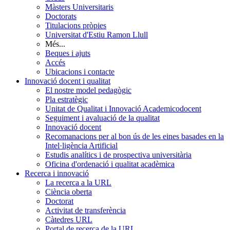
Màsters Universitaris
Doctorats
Titulacions pròpies
Universitat d'Estiu Ramon Llull
Més...
Beques i ajuts
Accés
Ubicacions i contacte
Innovació docent i qualitat
El nostre model pedagògic
Pla estratègic
Unitat de Qualitat i Innovació Academicodocent
Seguiment i avaluació de la qualitat
Innovació docent
Recomanacions per al bon ús de les eines basades en la
Intel·ligència Artificial
Estudis analítics i de prospectiva universitària
Oficina d'ordenació i qualitat acadèmica
Recerca i innovació
La recerca a la URL
Ciència oberta
Doctorat
Activitat de transferència
Càtedres URL
Portal de recerca de la URL