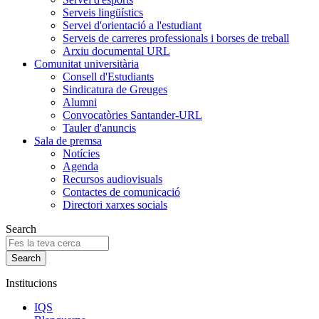
Serveis lingüístics
Servei d'orientació a l'estudiant
Serveis de carreres professionals i borses de treball
Arxiu documental URL
Comunitat universitària
Consell d'Estudiants
Sindicatura de Greuges
Alumni
Convocatòries Santander-URL
Tauler d'anuncis
Sala de premsa
Notícies
Agenda
Recursos audiovisuals
Contactes de comunicació
Directori xarxes socials
Search
Institucions
IQS