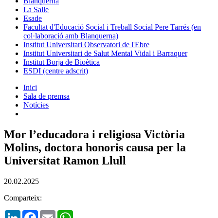
Blanquerna
La Salle
Esade
Facultat d'Educació Social i Treball Social Pere Tarrés (en
col·laboració amb Blanquerna)
Institut Universitari Observatori de l'Ebre
Institut Universitari de Salut Mental Vidal i Barraquer
Institut Borja de Bioètica
ESDI (centre adscrit)
Inici
Sala de premsa
Notícies
Mor l’educadora i religiosa Victòria
Molins, doctora honoris causa per la
Universitat Ramon Llull
20.02.2025
Comparteix:
LinkedIn
Facebook
Email
WhatsApp