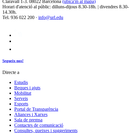
Claravall 1-3. 08022 Barcelona
(ubica'm al mapa)
Horari d'atenció al públic: dilluns-dijous 8.30-18h. | divendres 8.30-
14.30h.
Tel. 936 022 200 ·
info@url.edu
Segueix-nos!
Directe a
Estudis
Beques i ajuts
Mobilitat
Serveis
Esports
Portal de Transparència
Aliances i Xarxes
Sala de premsa
Contactes de comunicació
Consultes, queixes i suggeriments