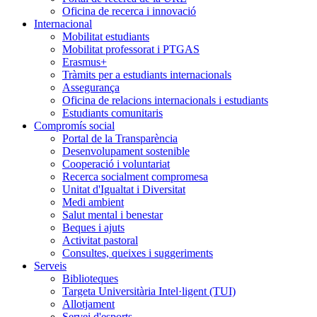
Oficina de recerca i innovació
Internacional
Mobilitat estudiants
Mobilitat professorat i PTGAS
Erasmus+
Tràmits per a estudiants internacionals
Assegurança
Oficina de relacions internacionals i estudiants
Estudiants comunitaris
Compromís social
Portal de la Transparència
Desenvolupament sostenible
Cooperació i voluntariat
Recerca socialment compromesa
Unitat d'Igualtat i Diversitat
Medi ambient
Salut mental i benestar
Beques i ajuts
Activitat pastoral
Consultes, queixes i suggeriments
Serveis
Biblioteques
Targeta Universitària Intel·ligent (TUI)
Allotjament
Servei d'esports