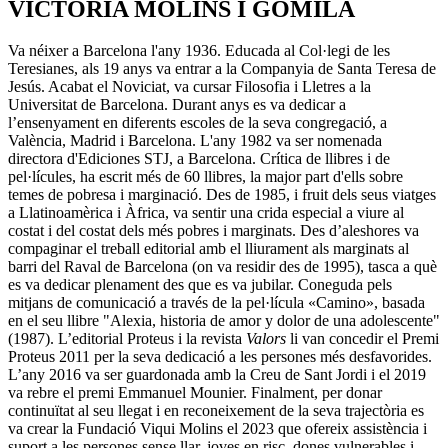
VICTÒRIA MOLINS I GOMILA
Va néixer a Barcelona l'any 1936. Educada al Col·legi de les
Teresianes, als 19 anys va entrar a la Companyia de Santa Teresa de
Jesús. Acabat el Noviciat, va cursar Filosofia i Lletres a la
Universitat de Barcelona. Durant anys es va dedicar a
l’ensenyament en diferents escoles de la seva congregació, a
València, Madrid i Barcelona. L'any 1982 va ser nomenada
directora d'Ediciones STJ, a Barcelona. Crítica de llibres i de
pel·lícules, ha escrit més de 60 llibres, la major part d'ells sobre
temes de pobresa i marginació. Des de 1985, i fruit dels seus viatges
a Llatinoamèrica i Àfrica, va sentir una crida especial a viure al
costat i del costat dels més pobres i marginats. Des d’aleshores va
compaginar el treball editorial amb el lliurament als marginats al
barri del Raval de Barcelona (on va residir des de 1995), tasca a què
es va dedicar plenament des que es va jubilar. Coneguda pels
mitjans de comunicació a través de la pel·lícula «Camino», basada
en el seu llibre "Alexia, historia de amor y dolor de una adolescente"
(1987). L’editorial Proteus i la revista
Valors
li van concedir el Premi
Proteus 2011 per la seva dedicació a les persones més desfavorides.
L’any 2016
va ser guardonada amb la Creu de Sant Jordi i el 2019
va rebre el premi Emmanuel Mounier
.
Finalment, per donar
continuïtat al seu llegat i en reconeixement de la seva trajectòria es
va crear la Fundació Viqui Molins el 2023 que ofereix assistència i
suport a les persones sense llar, joves en risc, dones vulnerables i