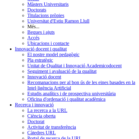
Màsters Universitaris
Doctorats
Titulacions pròpies
Universitat d'Estiu Ramon Llull
Més...
Beques i ajuts
Accés
Ubicacions i contacte
Innovació docent i qualitat
El nostre model pedagògic
Pla estratègic
Unitat de Qualitat i Innovació Academicodocent
Seguiment i avaluació de la qualitat
Innovació docent
Recomanacions per al bon ús de les eines basades en la
Intel·ligència Artificial
Estudis analítics i de prospectiva universitària
Oficina d'ordenació i qualitat acadèmica
Recerca i innovació
La recerca a la URL
Ciència oberta
Doctorat
Activitat de transferència
Càtedres URL
Portal de recerca de la URL