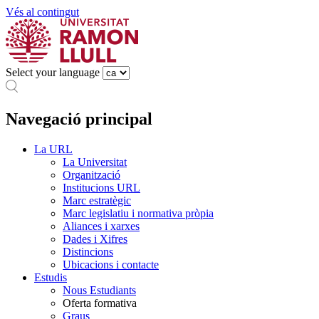
Vés al contingut
Select your language
Navegació principal
La URL
La Universitat
Organització
Institucions URL
Marc estratègic
Marc legislatiu i normativa pròpia
Aliances i xarxes
Dades i Xifres
Distincions
Ubicacions i contacte
Estudis
Nous Estudiants
Oferta formativa
Graus