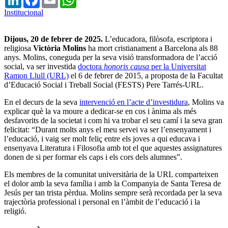
Institucional
Dijous, 20 de febrer de 2025.
L’educadora, filòsofa, escriptora i
religiosa
Victòria Molins
ha mort cristianament a Barcelona als 88
anys. Molins, coneguda per la seva visió transformadora de l’acció
social, va ser investida
doctora
honoris causa
per la Universitat
Ramon Llull (URL)
el 6 de febrer de 2015, a proposta de la Facultat
d’Educació Social i Treball Social (FESTS) Pere Tarrés-URL.
En el decurs de la seva
intervenció en l’acte d’investidura
, Molins va
explicar què la va moure a dedicar-se en cos i ànima als més
desfavorits de la societat i com hi va trobar el seu camí i la seva gran
felicitat: “Durant molts anys el meu servei va ser l’ensenyament i
l’educació, i vaig ser molt feliç entre els joves a qui educava i
ensenyava Literatura i Filosofia amb tot el que aquestes assignatures
donen de si per formar els caps i els cors dels alumnes”.
Els membres de la comunitat universitària de la URL comparteixen
el dolor amb la seva família i amb la Companyia de Santa Teresa de
Jesús per tan trista pèrdua. Molins sempre serà recordada per la seva
trajectòria professional i personal en l’àmbit de l’educació i la
religió.