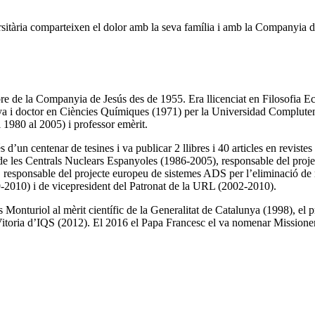
sitària comparteixen el dolor amb la seva família i amb la Companyia de
e de la Companyia de Jesús des de 1955. Era llicenciat en Filosofia Ec
ya i doctor en Ciències Químiques (1971) per la Universidad Complutens
 1980 al 2005) i professor emèrit.
és d’un centenar de tesines i va publicar 2 llibres i 40 articles en reviste
de les Centrals Nuclears Espanyoles (1986-2005), responsable del projec
 responsable del projecte europeu de sistemes ADS per l’eliminació de 
99-2010) i de vicepresident del Patronat de la URL (2002-2010).
s Monturiol al mèrit científic de la Generalitat de Catalunya (1998), e
. Vitoria d’IQS (2012). El 2016 el Papa Francesc el va nomenar Missioner