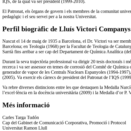
IQS, de la qual va ser president (1999-2010).
El Patronat, els òrgans de govern i els membres de la comunitat univer
pedagògic i el seu servei per a la nostra Universitat.
Perfil biogràfic de Lluís Victori Companys
Nascut el 14 de maig de 1935 a Barcelona, el Dr. Victori va ser membr
Barcelona; en Teologia (1968) per la Facultat de Teologia de Catalun
Sarrià fins arribar a ser cap del Departament de Química Analítica (del
Durant la seva trajectòria professional va dirigir 20 tesis doctorals i m
recerca i va ser assessor en temes de corrosió del Comité de Química 
generador de vapor de les Centrals Nuclears Espanyoles (1994-1997),
(2005). Va exercir els càrrecs de president del Patronat de l’IQS (19
Va rebre diverses distincions entre les que destaquen la Medalla Narcí
l’excel·lència en la docència universitària (2009) i la Medalla d’or P
Més informació
Carles Targa Tudón
Cap del Gabinet de Comunicació Corporativa, Promoció i Protocol
Universitat Ramon Llull