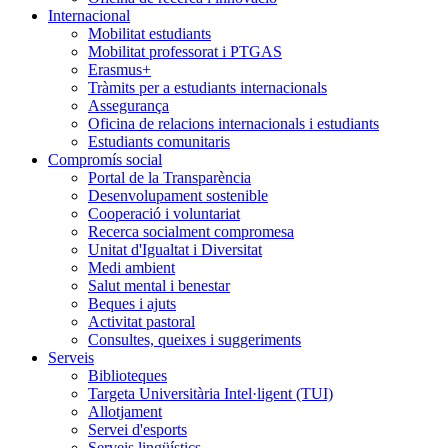
Internacional
Mobilitat estudiants
Mobilitat professorat i PTGAS
Erasmus+
Tràmits per a estudiants internacionals
Assegurança
Oficina de relacions internacionals i estudiants
Estudiants comunitaris
Compromís social
Portal de la Transparència
Desenvolupament sostenible
Cooperació i voluntariat
Recerca socialment compromesa
Unitat d'Igualtat i Diversitat
Medi ambient
Salut mental i benestar
Beques i ajuts
Activitat pastoral
Consultes, queixes i suggeriments
Serveis
Biblioteques
Targeta Universitària Intel·ligent (TUI)
Allotjament
Servei d'esports
Serveis lingüístics