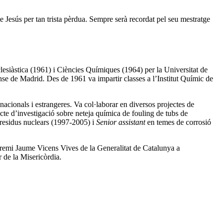
 Jesús per tan trista pèrdua. Sempre serà recordat pel seu mestratge
lesiàstica (1961) i Ciències Químiques (1964) per la Universitat de
e de Madrid. Des de 1961 va impartir classes a l’Institut Químic de
s nacionals i estrangeres. Va col·laborar en diversos projectes de
te d’investigació sobre neteja química de fouling de tubs de
residus nuclears (1997-2005) i
Senior assist
ant
en temes de corrosió
l premi Jaume Vicens Vives de la Generalitat de Catalunya a
 de la Misericòrdia.