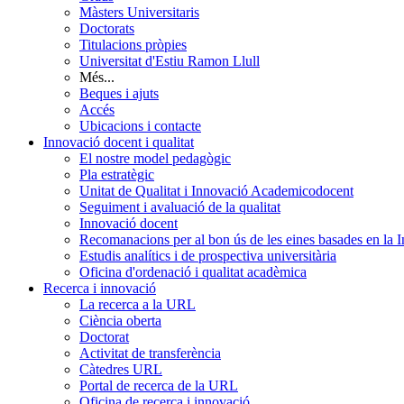
Màsters Universitaris
Doctorats
Titulacions pròpies
Universitat d'Estiu Ramon Llull
Més...
Beques i ajuts
Accés
Ubicacions i contacte
Innovació docent i qualitat
El nostre model pedagògic
Pla estratègic
Unitat de Qualitat i Innovació Academicodocent
Seguiment i avaluació de la qualitat
Innovació docent
Recomanacions per al bon ús de les eines basades en la Int
Estudis analítics i de prospectiva universitària
Oficina d'ordenació i qualitat acadèmica
Recerca i innovació
La recerca a la URL
Ciència oberta
Doctorat
Activitat de transferència
Càtedres URL
Portal de recerca de la URL
Oficina de recerca i innovació