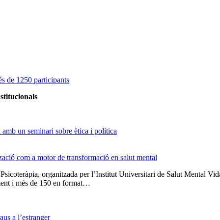
s de 1250 participants
stitucionals
amb un seminari sobre ètica i política
tzació com a motor de transformació en salut mental
 Psicoteràpia, organitzada per l’Institut Universitari de Salut Menta
lment i més de 150 en format…
us a l’estranger