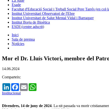
La Salle
Esade
Facultat d'Educació Social i Treball Social Pere Tarrés (en col
Institut Universitari Observatori de l'Ebre
Institut Universitari de Salut Mental Vidal i Barraquer
Institut Borja de Bioètica
ESDI (centre adscrit)
Inici
Sala de premsa
Notícies
Mor el Dr. Lluís Victori, membre del Patr
14.06.2024
Comparteix:
LinkedIn
Facebook
Email
WhatsApp
Institucional
Divendres, 14 de juny de 2024
. La nit passada va morir cristianame