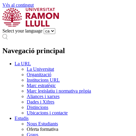
Vés al contingut
Select your language
Navegació principal
La URL
La Universitat
Organització
Institucions URL
Marc estratègic
Marc legislatiu i normativa pròpia
Aliances i xarxes
Dades i Xifres
Distincions
Ubicacions i contacte
Estudis
Nous Estudiants
Oferta formativa
Graus