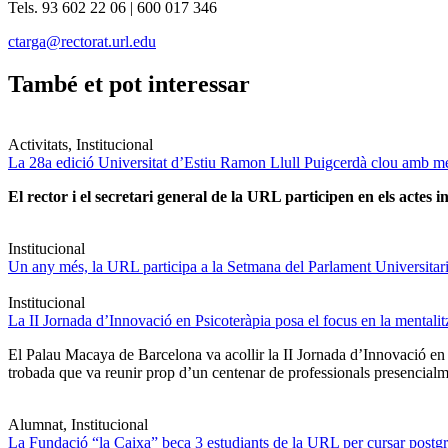
Tels. 93 602 22 06 | 600 017 346
ctarga@rectorat.url.edu
També et pot interessar
Activitats, Institucional
La 28a edició Universitat d’Estiu Ramon Llull Puigcerdà clou amb mé
El rector i el secretari general de la URL participen en els actes in
Institucional
Un any més, la URL participa a la Setmana del Parlament Universitari 
Institucional
La II Jornada d’Innovació en Psicoteràpia posa el focus en la mentali
El Palau Macaya de Barcelona va acollir la II Jornada d’Innovació en
trobada que va reunir prop d’un centenar de professionals presencia
Alumnat, Institucional
La Fundació “la Caixa” beca 3 estudiants de la URL per cursar postgra