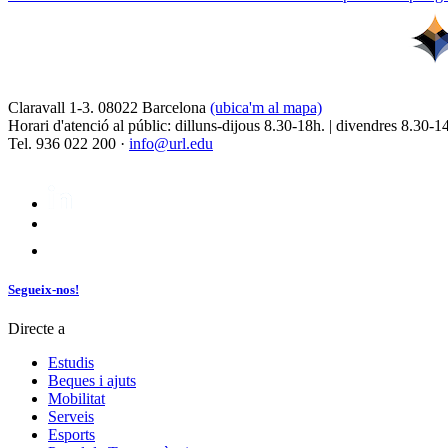
Claravall 1-3. 08022 Barcelona
(ubica'm al mapa)
Horari d'atenció al públic: dilluns-dijous 8.30-18h. | divendres 8.30-1
Tel. 936 022 200 ·
info@url.edu
Segueix-nos!
Directe a
Estudis
Beques i ajuts
Mobilitat
Serveis
Esports