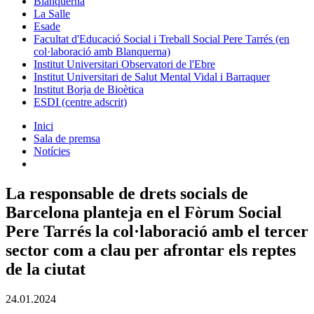
Blanquerna
La Salle
Esade
Facultat d'Educació Social i Treball Social Pere Tarrés (en
col·laboració amb Blanquerna)
Institut Universitari Observatori de l'Ebre
Institut Universitari de Salut Mental Vidal i Barraquer
Institut Borja de Bioètica
ESDI (centre adscrit)
Inici
Sala de premsa
Notícies
La responsable de drets socials de
Barcelona planteja en el Fòrum Social
Pere Tarrés la col·laboració amb el tercer
sector com a clau per afrontar els reptes
de la ciutat
24.01.2024