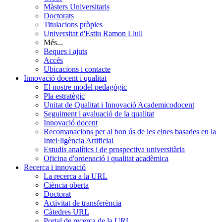
Màsters Universitaris
Doctorats
Titulacions pròpies
Universitat d'Estiu Ramon Llull
Més...
Beques i ajuts
Accés
Ubicacions i contacte
Innovació docent i qualitat
El nostre model pedagògic
Pla estratègic
Unitat de Qualitat i Innovació Academicodocent
Seguiment i avaluació de la qualitat
Innovació docent
Recomanacions per al bon ús de les eines basades en la
Intel·ligència Artificial
Estudis analítics i de prospectiva universitària
Oficina d'ordenació i qualitat acadèmica
Recerca i innovació
La recerca a la URL
Ciència oberta
Doctorat
Activitat de transferència
Càtedres URL
Portal de recerca de la URL