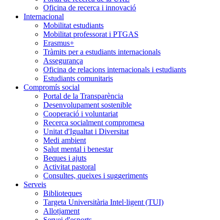
Oficina de recerca i innovació
Internacional
Mobilitat estudiants
Mobilitat professorat i PTGAS
Erasmus+
Tràmits per a estudiants internacionals
Assegurança
Oficina de relacions internacionals i estudiants
Estudiants comunitaris
Compromís social
Portal de la Transparència
Desenvolupament sostenible
Cooperació i voluntariat
Recerca socialment compromesa
Unitat d'Igualtat i Diversitat
Medi ambient
Salut mental i benestar
Beques i ajuts
Activitat pastoral
Consultes, queixes i suggeriments
Serveis
Biblioteques
Targeta Universitària Intel·ligent (TUI)
Allotjament
Servei d'esports