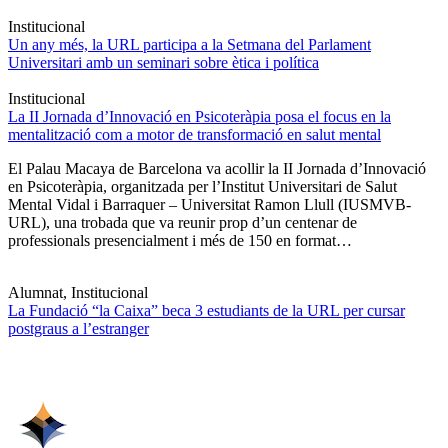
Institucional
Un any més, la URL participa a la Setmana del Parlament
Universitari amb un seminari sobre ètica i política
Institucional
La II Jornada d’Innovació en Psicoteràpia posa el focus en la
mentalització com a motor de transformació en salut mental
El Palau Macaya de Barcelona va acollir la II Jornada d’Innovació
en Psicoteràpia, organitzada per l’Institut Universitari de Salut
Mental Vidal i Barraquer – Universitat Ramon Llull (IUSMVB-
URL), una trobada que va reunir prop d’un centenar de
professionals presencialment i més de 150 en format…
Alumnat, Institucional
La Fundació “la Caixa” beca 3 estudiants de la URL per cursar
postgraus a l’estranger