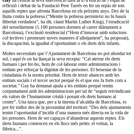
Gay
ha centrat la seva intervenció dins la 87a edició de l’espai de
reflexió i debat de la Fundació Pere Tarrés en fer un repàs de tots
aquells reptes que afronta Barcelona en els pròxims anys. Des de la
lluita contra la pobresa (“Mentre la pobresa persisteixi no hi haurà
llibertat verdadera”, ha dit, citant Martin Luther King), l’erradicació
del sensellarisme (1.100 persones dormen al carrer diàriament a
Barcelona), l’exclusió residencial (“Hem d’innovar amb solucions
col·lectives i promoure noves maneres d’allotjament”, ha proposat),
la discapacitat, la igualtat d’oportunitats o els drets dels infants.
Moltes necessitats que l’Ajuntament de Barcelona no pot abordar tot
sol, i aquí és on ha llançat la seva recepta: "Cal aterrar els drets
humans i per fer-ho, hem de col·laborar entre administracions i
entitats per reforçar la dignitat de les persones. El benestar de la
ciutadania és la nostra prioritat. Hem de teixir aliances amb les
entitats socials i el tercer sector perquè és el que ens fa forts com a
societat.” Gay ha demanat ajuda a les entitats perquè remin
conjuntament amb les administracions per tal de “seguir reivindicant
els valors de l’humanisme cristià i posant els drets humans al
centre”. Una tasca que, per a la tinenta d’alcaldia de Barcelona, es
pot fer millor des de la proximitat del territori: “Des dels ajuntaments
tenim l’oportunitat d’incidir d’una manera més directa en la vida de
les persones. Hem de ser capaços d’abanderar aquests reptes. Els
drets humans comencen en els llocs més petits: el veïnat, la
fàbrica...”.