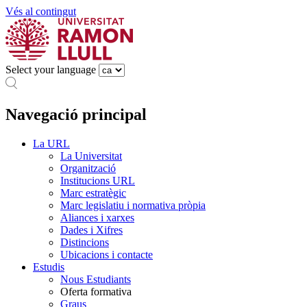
Vés al contingut
Select your language
Navegació principal
La URL
La Universitat
Organització
Institucions URL
Marc estratègic
Marc legislatiu i normativa pròpia
Aliances i xarxes
Dades i Xifres
Distincions
Ubicacions i contacte
Estudis
Nous Estudiants
Oferta formativa
Graus