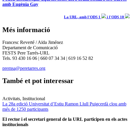
amb Eugènia Gay
La URL, amb l'ODS 1
i l'ODS 10
Més informació
Francesc Reverté / Aïda Jiménez
Departament de Comunicació
FESTS Pere Tarrés-URL
Tels. 93 430 16 06 | 660 07 34 34 | 619 16 52 82
premsa@peretarres.org
També et pot interessar
Activitats, Institucional
La 28a edició Universitat d’Estiu Ramon Llull Puigcerdà clou amb
més de 1250 participants
El rector i el secretari general de la URL participen en els actes
institucionals