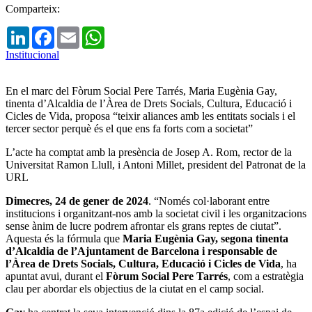
Comparteix:
LinkedIn
Facebook
Email
WhatsApp
Institucional
En el marc del Fòrum Social Pere Tarrés, Maria Eugènia Gay,
tinenta d’Alcaldia de l’Àrea de Drets Socials, Cultura, Educació i
Cicles de Vida, proposa “teixir aliances amb les entitats socials i el
tercer sector perquè és el que ens fa forts com a societat”
L’acte ha comptat amb la presència de Josep A. Rom, rector de la
Universitat Ramon Llull, i Antoni Millet, president del Patronat de la
URL
Dimecres, 24 de gener de 2024
.
“Només col·laborant entre
institucions i organitzant-nos amb la societat civil i les organitzacions
sense ànim de lucre podrem afrontar els grans reptes de ciutat”.
Aquesta és la fórmula que
Maria Eugènia Gay, segona tinenta
d’Alcaldia de l’Ajuntament de Barcelona i responsable de
l’Àrea de Drets Socials, Cultura, Educació i Cicles de Vida
, ha
apuntat avui, durant el
Fòrum Social Pere Tarrés
, com a estratègia
clau per abordar els objectius de la ciutat en el camp social.