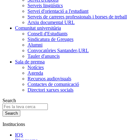
Serveis lingüístics
Servei d'orientació a l'estudiant
Serveis de carreres professionals i borses de treball
Arxiu documental URL
Comunitat universitària
Consell d'Estudiants
Sindicatura de Greuges
Alumni
Convocatòries Santander-URL
Tauler d'anuncis
Sala de premsa
Notícies
Agenda
Recursos audiovisuals
Contactes de comunicació
Directori xarxes socials
Search
Institucions
IQS