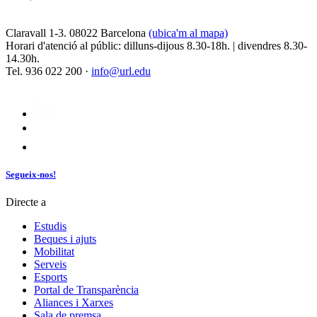
Claravall 1-3. 08022 Barcelona
(ubica'm al mapa)
Horari d'atenció al públic: dilluns-dijous 8.30-18h. | divendres 8.30-
14.30h.
Tel. 936 022 200 ·
info@url.edu
Segueix-nos!
Directe a
Estudis
Beques i ajuts
Mobilitat
Serveis
Esports
Portal de Transparència
Aliances i Xarxes
Sala de premsa