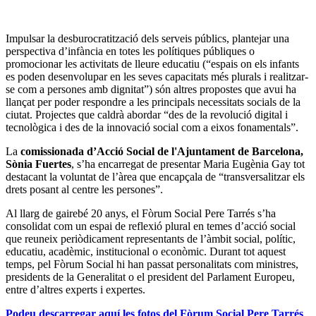
Impulsar la desburocratització dels serveis públics, plantejar una
perspectiva d’infància en totes les polítiques públiques o
promocionar les activitats de lleure educatiu (“espais on els infants
es poden desenvolupar en les seves capacitats més plurals i realitzar-
se com a persones amb dignitat”) són altres propostes que avui ha
llançat per poder respondre a les principals necessitats socials de la
ciutat. Projectes que caldrà abordar “des de la revolució digital i
tecnològica i des de la innovació social com a eixos fonamentals”.
La
comissionada d’Acció Social de l'Ajuntament de Barcelona,
Sònia Fuertes
, s’ha encarregat de presentar Maria Eugènia Gay tot
destacant la voluntat de l’àrea que encapçala de “transversalitzar els
drets posant al centre les persones”.
Al llarg de gairebé 20 anys, el Fòrum Social Pere Tarrés s’ha
consolidat com un espai de reflexió plural en temes d’acció social
que reuneix periòdicament representants de l’àmbit social, polític,
educatiu, acadèmic, institucional o econòmic.
Durant tot aquest
temps, pel Fòrum Social hi han passat personalitats com ministres,
presidents de la Generalitat o el president del Parlament Europeu,
entre d’altres experts i expertes.
Podeu descarregar aquí les fotos del Fòrum Social Pere Tarrés