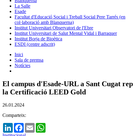
Blanquerna
La Salle
Esade
Facultat d'Educació Social i Treball Social Pere Tarrés (en
col·laboració amb Blanquerna)
Institut Universitari Observatori de l'Ebre
Institut Universitari de Salut Mental Vidal i Barraquer
Institut Borja de Bioètica
ESDI (centre adscrit)
Inici
Sala de premsa
Notícies
El campus d'Esade-URL a Sant Cugat rep
la Certificació LEED Gold
26.01.2024
Comparteix:
LinkedIn
Facebook
Email
WhatsApp
Institucional