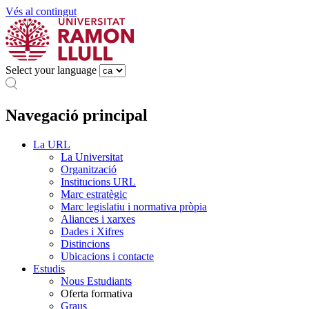
Vés al contingut
Select your language
Navegació principal
La URL
La Universitat
Organització
Institucions URL
Marc estratègic
Marc legislatiu i normativa pròpia
Aliances i xarxes
Dades i Xifres
Distincions
Ubicacions i contacte
Estudis
Nous Estudiants
Oferta formativa
Graus