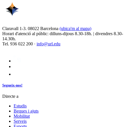
Claravall 1-3. 08022 Barcelona
(ubica'm al mapa)
Horari d'atenció al públic: dilluns-dijous 8.30-18h. | divendres 8.30-
14.30h.
Tel. 936 022 200 ·
info@url.edu
Segueix-nos!
Directe a
Estudis
Beques i ajuts
Mobilitat
Serveis
Esports