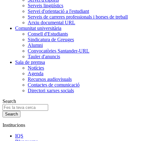
Serveis lingüístics
Servei d'orientació a l'estudiant
Serveis de carreres professionals i borses de treball
Arxiu documental URL
Comunitat universitària
Consell d'Estudiants
Sindicatura de Greuges
Alumni
Convocatòries Santander-URL
Tauler d'anuncis
Sala de premsa
Notícies
Agenda
Recursos audiovisuals
Contactes de comunicació
Directori xarxes socials
Search
Institucions
IQS