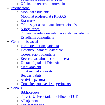
Oficina de recerca i innovació
Internacional
Mobilitat estudiants
Mobilitat professorat i PTGAS
Erasmus+
Tràmits per a estudiants internacionals
Assegurança
Oficina de relacions internacionals i estudiants
Estudiants comunitaris
Compromís social
Portal de la Transparència
Desenvolupament sostenible
Cooperació i voluntariat
Recerca socialment compromesa
Unitat d'Igualtat i Diversitat
Medi ambient
Salut mental i benestar
Beques i ajuts
Activitat pastoral
Consultes, queixes i suggeriments
Serveis
Biblioteques
Targeta Universitària Intel·ligent (TUI)
Allotjament
Servei d'esports