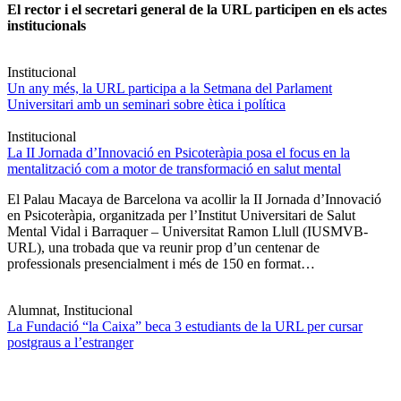
El rector i el secretari general de la URL participen en els actes
institucionals
Institucional
Un any més, la URL participa a la Setmana del Parlament
Universitari amb un seminari sobre ètica i política
Institucional
La II Jornada d’Innovació en Psicoteràpia posa el focus en la
mentalització com a motor de transformació en salut mental
El Palau Macaya de Barcelona va acollir la II Jornada d’Innovació
en Psicoteràpia, organitzada per l’Institut Universitari de Salut
Mental Vidal i Barraquer – Universitat Ramon Llull (IUSMVB-
URL), una trobada que va reunir prop d’un centenar de
professionals presencialment i més de 150 en format…
Alumnat, Institucional
La Fundació “la Caixa” beca 3 estudiants de la URL per cursar
postgraus a l’estranger