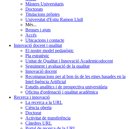
Màsters Universitaris
Doctorats
Titulacions pròpies
Universitat d'Estiu Ramon Llull
Més...
Beques i ajuts
Accés
Ubicacions i contacte
Innovació docent i qualitat
El nostre model pedagògic
Pla estratègic
Unitat de Qualitat i Innovació Academicodocent
Seguiment i avaluació de la qualitat
Innovació docent
Recomanacions per al bon ús de les eines basades en la
Intel·ligència Artificial
Estudis analítics i de prospectiva universitària
Oficina d'ordenació i qualitat acadèmica
Recerca i innovació
La recerca a la URL
Ciència oberta
Doctorat
Activitat de transferència
Càtedres URL
Portal de recerca de la URL