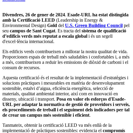
Divendres, 26 de gener de 2024
.
Esade-URL ha estat distingida
amb la Certificació LEED
(Leadership in Energy &
Environmental Design)
Gold
del
U.S. Green Building Council
pel
seu
campus de Sant Cugat
. Es tracta del
sistema de qualificació
d’edificis verds més reputat a escala global
i és un segell
d'excel·lència internacional.
Els edificis verds contribueixen a millorar la nostra qualitat de vida.
Proporcionen espais de treball més saludables i confortables i, a més
a més, contribueixen a reduir les emissions de diòxid de carboni i el
consum de recursos.
Aquesta certificació és el resultat de la implementació d'estratègies i
solucions pràctiques i mesurables en matèria de desenvolupament
sostenible, estalvi d’aigua, eficiència energètica, selecció de
materials, qualitat ambiental interior, així com en innovació en
disseny, ubicació i transport.
Posa en valor els esforços d'Esade-
URL per adaptar la normativa de gestió de proveïdors i serveis,
els procediments de treball i el seguiment dels indicadors per tal
de crear un campus més sostenible i eficient
.
Tanmateix, obtenir la certificació LEED va més enllà de la
implementació de pràctiques sostenibles: evidencia el
compromís