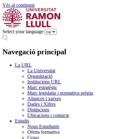
Vés al contingut
Select your language
Navegació principal
La URL
La Universitat
Organització
Institucions URL
Marc estratègic
Marc legislatiu i normativa pròpia
Aliances i xarxes
Dades i Xifres
Distincions
Ubicacions i contacte
Estudis
Nous Estudiants
Oferta formativa
Graus