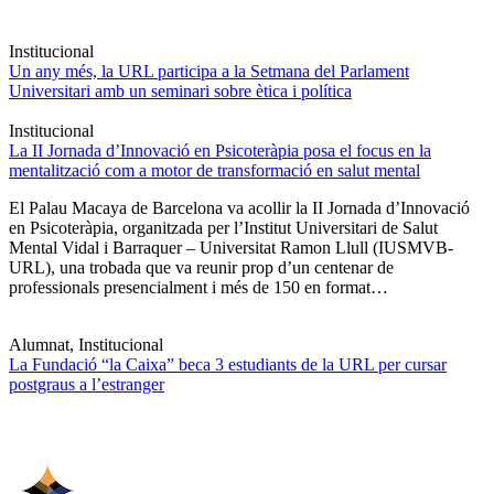
Institucional
Un any més, la URL participa a la Setmana del Parlament
Universitari amb un seminari sobre ètica i política
Institucional
La II Jornada d’Innovació en Psicoteràpia posa el focus en la
mentalització com a motor de transformació en salut mental
El Palau Macaya de Barcelona va acollir la II Jornada d’Innovació
en Psicoteràpia, organitzada per l’Institut Universitari de Salut
Mental Vidal i Barraquer – Universitat Ramon Llull (IUSMVB-
URL), una trobada que va reunir prop d’un centenar de
professionals presencialment i més de 150 en format…
Alumnat, Institucional
La Fundació “la Caixa” beca 3 estudiants de la URL per cursar
postgraus a l’estranger