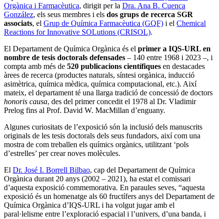
Orgànica i Farmacèutica
, dirigit per la
Dra. Ana B. Cuenca
González
, els seus membres i els
dos grups de recerca SGR
associats
, el
Grup de Química Farmacèutica (GQF)
i el
Chemical
Reactions for Innovative SOLutions (CRISOL)
.
El Departament de Química Orgànica és el
primer a IQS-URL en
nombre de tesis doctorals defensades
– 140 entre 1968 i 2023 –, i
compta amb més de
520 publicacions científiques
en destacades
àrees de recerca (productes naturals, síntesi orgànica, inducció
asimètrica, química mèdica, química computacional, etc.). Així
mateix, el departament té una llarga tradició de concessió de doctors
honoris causa
, des del primer concedit el 1978 al Dr. Vladimir
Prelog fins al Prof. David W. MacMillan d’enguany.
Algunes curiositats de l’exposició són la inclusió dels manuscrits
originals de les tesis doctorals dels seus fundadors, així com una
mostra de com treballen els químics orgànics, utilitzant ‘pols
d’estrelles’ per crear noves molècules.
El
Dr. José I. Borrell Bilbao
, cap del Departament de Química
Orgànica durant 20 anys (2002 – 2021), ha estat el comissari
d’aquesta exposició commemorativa. En paraules seves, “aquesta
exposició és un homenatge als 60 fructífers anys del Departament de
Química Orgànica d’IQS-URL i ha volgut jugar amb el
paral·lelisme entre l’exploració espacial i l’univers, d’una banda, i