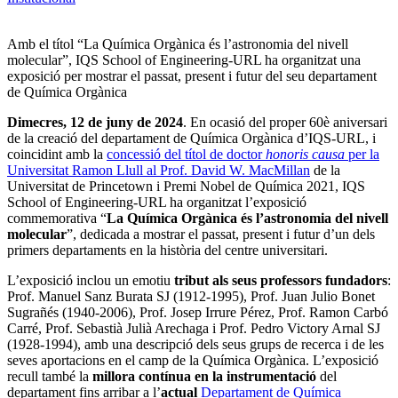
Amb el títol “La Química Orgànica és l’astronomia del nivell
molecular”, IQS School of Engineering-URL ha organitzat una
exposició per mostrar el passat, present i futur del seu departament
de Química Orgànica
Dimecres, 12 de juny de 2024
. En ocasió del proper 60è aniversari
de la creació del departament de Química Orgànica d’IQS-URL, i
coincidint amb la
concessió del títol de doctor
honoris causa
per la
Universitat Ramon Llull al Prof. David W. MacMillan
de la
Universitat de Princetown i Premi Nobel de Química 2021, IQS
School of Engineering-URL ha organitzat l’exposició
commemorativa “
La Química Orgànica és l’astronomia del nivell
molecular
”, dedicada a mostrar el passat, present i futur d’un dels
primers departaments en la història del centre universitari.
L’exposició inclou un emotiu
tribut als seus professors fundadors
:
Prof. Manuel Sanz Burata SJ (1912-1995), Prof. Juan Julio Bonet
Sugrañés (1940-2006), Prof. Josep Irrure Pérez, Prof. Ramon Carbó
Carré, Prof. Sebastià Julià Arechaga i Prof. Pedro Victory Arnal SJ
(1928-1994), amb una descripció dels seus grups de recerca i de les
seves aportacions en el camp de la Química Orgànica. L’exposició
recull també la
millora contínua en la instrumentació
del
departament fins arribar a l’
actual
Departament de Química