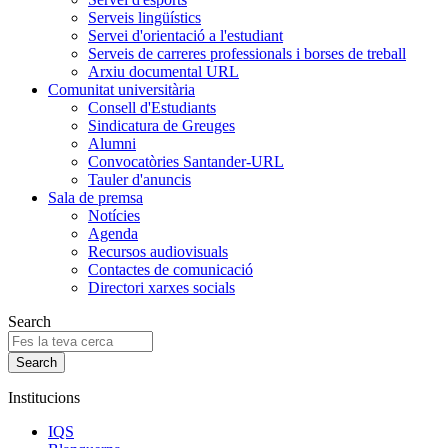
Serveis lingüístics
Servei d'orientació a l'estudiant
Serveis de carreres professionals i borses de treball
Arxiu documental URL
Comunitat universitària
Consell d'Estudiants
Sindicatura de Greuges
Alumni
Convocatòries Santander-URL
Tauler d'anuncis
Sala de premsa
Notícies
Agenda
Recursos audiovisuals
Contactes de comunicació
Directori xarxes socials
Search
Institucions
IQS