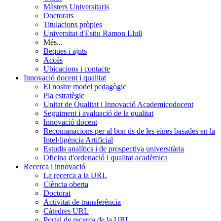
Màsters Universitaris
Doctorats
Titulacions pròpies
Universitat d'Estiu Ramon Llull
Més...
Beques i ajuts
Accés
Ubicacions i contacte
Innovació docent i qualitat
El nostre model pedagògic
Pla estratègic
Unitat de Qualitat i Innovació Academicodocent
Seguiment i avaluació de la qualitat
Innovació docent
Recomanacions per al bon ús de les eines basades en la
Intel·ligència Artificial
Estudis analítics i de prospectiva universitària
Oficina d'ordenació i qualitat acadèmica
Recerca i innovació
La recerca a la URL
Ciència oberta
Doctorat
Activitat de transferència
Càtedres URL
Portal de recerca de la URL