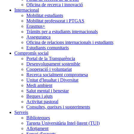
Oficina de recerca i innovació
Internacional
Mobilitat estudiants
Mobilitat professorat i PTGAS
Erasmus+
Tràmits per a estudiants internacionals
Assegurança
Oficina de relacions internacionals i estudiants
Estudiants comunitaris
Compromís social
Portal de la Transparència
Desenvolupament sostenible
Cooperació i voluntariat
Recerca socialment compromesa
Unitat d'Igualtat i Diversitat
Medi ambient
Salut mental i benestar
Beques i ajuts
Activitat pastoral
Consultes, queixes i suggeriments
Serveis
Biblioteques
Targeta Universitària Intel·ligent (TUI)
Allotjament
Servei d'esports