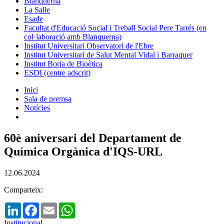
Blanquerna
La Salle
Esade
Facultat d'Educació Social i Treball Social Pere Tarrés (en
col·laboració amb Blanquerna)
Institut Universitari Observatori de l'Ebre
Institut Universitari de Salut Mental Vidal i Barraquer
Institut Borja de Bioètica
ESDI (centre adscrit)
Inici
Sala de premsa
Notícies
60è aniversari del Departament de
Química Orgànica d'IQS-URL
12.06.2024
Comparteix:
LinkedIn
Facebook
Email
WhatsApp
Institucional