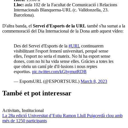
Lloc:
aula 102 de la Facultat de Comunicació i Relacions
Internacionals Blanquerna-URL (c. Valldonzella, 23.
Barcelona).
D'altra banda, el
Servei d'Esports de la URL
també s'ha sumat a la
commemoració del Dia Internacional de la Dona amb aquest vídeo:
Des del Servei d'Esports de la
#URL
continuarem
visibilitzant l'esport femení universitari, perquè sense
elles, l'esport no seria el mateix. No hi ha esport sense
dones, com no hi ha vida sense elles. Gràcies a totes les
que obriu un camí ple d'il·lusions i nous reptes
esportius.
pic.twitter.com/kGhymutRDB
— EsportsURL (@ESPORTSURL)
March 8, 2023
També et pot interessar
Activitats, Institucional
La 28a edició Universitat d’Estiu Ramon Llull Puigcerdà clou amb
més de 1250 participants