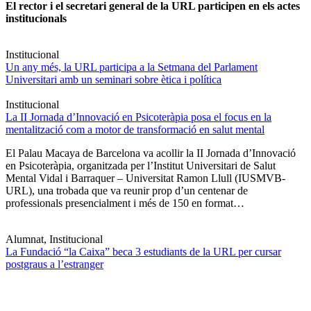
El rector i el secretari general de la URL participen en els actes
institucionals
Institucional
Un any més, la URL participa a la Setmana del Parlament
Universitari amb un seminari sobre ètica i política
Institucional
La II Jornada d’Innovació en Psicoteràpia posa el focus en la
mentalització com a motor de transformació en salut mental
El Palau Macaya de Barcelona va acollir la II Jornada d’Innovació
en Psicoteràpia, organitzada per l’Institut Universitari de Salut
Mental Vidal i Barraquer – Universitat Ramon Llull (IUSMVB-
URL), una trobada que va reunir prop d’un centenar de
professionals presencialment i més de 150 en format…
Alumnat, Institucional
La Fundació “la Caixa” beca 3 estudiants de la URL per cursar
postgraus a l’estranger