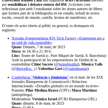
Universitat Ramon Llull
han organitzat
actes i activitats
internes
per
sensibilitzar i debatre entorn del 8M
. Activitats com
reflexionar junt amb l’estudiantat sobre les dones autores de llibres
que formen part de la bibliografia en els estudis, treball de textos
escrits, creació de murals, cartells, lectura de manifestos, etc.
D
’entre els actes oberts al públic en general, es destaquen els
següents:
Xerrada d'empreneduria IQS Tech Factory «Emprenent per a
un estil de vida sostenible»
Quan:
Dimarts, 7 de març de 2023
Hora:
de 18.30 a 21.30 h.
Lloc:
Teatre de Sarrià (c. Pare Miquel de Sarrià, 8. Barcelona)
Amb la participació de les emprenedores de l'àmbit de la
sostenibilitat
Chloé Sucrée
(
@beingbiotiful
),
Mònica Valls
(
@thewellco._
) i
Valentina Garí
(
@valentinagari
).
Conferència "
Violencia y feminismo
"
en el marc de les XIX
Jornades Blanquerna de Comunicació i Relacions
Internacionals: «
Desafíos globales en un mundo incierto
»
Ponents:
Pilar Medina-Bravo
(UPF) i
Mara Martínez
(antropòloga)
Moderadora:
Verónica Israel
(FCRI Blanquerna-URL)
Quan:
dimarts,
8 de març de 2023
Hora:
15.00 h