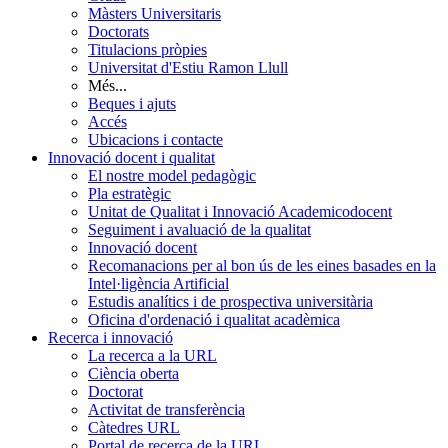
Màsters Universitaris
Doctorats
Titulacions pròpies
Universitat d'Estiu Ramon Llull
Més...
Beques i ajuts
Accés
Ubicacions i contacte
Innovació docent i qualitat
El nostre model pedagògic
Pla estratègic
Unitat de Qualitat i Innovació Academicodocent
Seguiment i avaluació de la qualitat
Innovació docent
Recomanacions per al bon ús de les eines basades en la
Intel·ligència Artificial
Estudis analítics i de prospectiva universitària
Oficina d'ordenació i qualitat acadèmica
Recerca i innovació
La recerca a la URL
Ciència oberta
Doctorat
Activitat de transferència
Càtedres URL
Portal de recerca de la URL