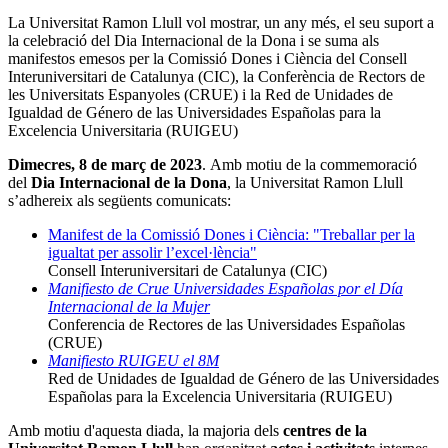
La Universitat Ramon Llull vol mostrar, un any més, el seu suport a
la celebració del Dia Internacional de la Dona i se suma als
manifestos emesos per la Comissió Dones i Ciència del Consell
Interuniversitari de Catalunya (CIC), la Conferència de Rectors de
les Universitats Espanyoles (CRUE) i la Red de Unidades de
Igualdad de Género de las Universidades Españolas para la
Excelencia Universitaria (RUIGEU)
Dimecres, 8 de març de 2023
. Amb motiu de la commemoració
del
Dia Internacional de la Dona
, la Universitat Ramon Llull
s’adhereix als següents comunicats:
Manifest de la Comissió Dones i Ciència: "Treballar per la
igualtat per assolir l’excel·lència"
Consell Interuniversitari de Catalunya (CIC)
Manifiesto de Crue Universidades Españolas por el Día
Internacional de la Mujer
Conferencia de Rectores de las Universidades Españolas
(CRUE)
Manifiesto RUIGEU el 8M
Red de Unidades de Igualdad de Género de las Universidades
Españolas para la Excelencia Universitaria (RUIGEU)
Amb motiu d'aquesta diada,
la majoria dels
centres de la