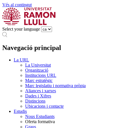
Vés al contingut
Select your language
Navegació principal
La URL
La Universitat
Organització
Institucions URL
Marc estratègic
Marc legislatiu i normativa pròpia
Aliances i xarxes
Dades i Xifres
Distincions
Ubicacions i contacte
Estudis
Nous Estudiants
Oferta formativa
Graus