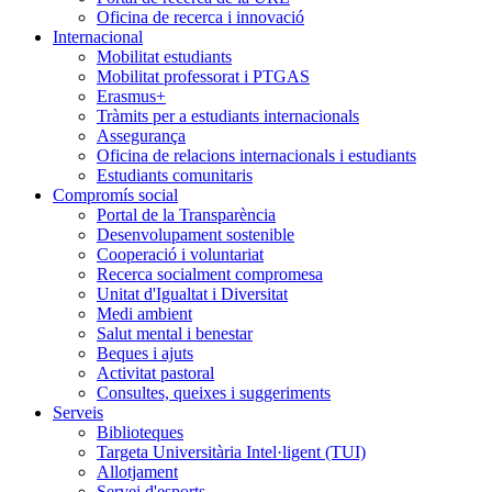
Oficina de recerca i innovació
Internacional
Mobilitat estudiants
Mobilitat professorat i PTGAS
Erasmus+
Tràmits per a estudiants internacionals
Assegurança
Oficina de relacions internacionals i estudiants
Estudiants comunitaris
Compromís social
Portal de la Transparència
Desenvolupament sostenible
Cooperació i voluntariat
Recerca socialment compromesa
Unitat d'Igualtat i Diversitat
Medi ambient
Salut mental i benestar
Beques i ajuts
Activitat pastoral
Consultes, queixes i suggeriments
Serveis
Biblioteques
Targeta Universitària Intel·ligent (TUI)
Allotjament
Servei d'esports