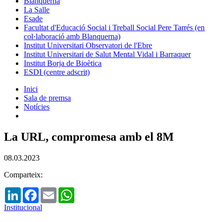
Blanquerna
La Salle
Esade
Facultat d'Educació Social i Treball Social Pere Tarrés (en
col·laboració amb Blanquerna)
Institut Universitari Observatori de l'Ebre
Institut Universitari de Salut Mental Vidal i Barraquer
Institut Borja de Bioètica
ESDI (centre adscrit)
Inici
Sala de premsa
Notícies
La URL, compromesa amb el 8M
08.03.2023
Comparteix:
LinkedIn
Facebook
Email
WhatsApp
Institucional