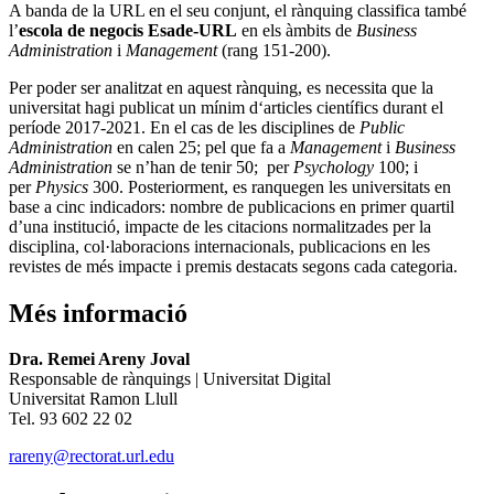
A banda de la URL en el seu conjunt, el rànquing classifica també
l’
escola de negocis Esade-URL
en els àmbits de
Business
Administration
i
Management
(rang 151-200).
Per poder ser
analitzat en aquest rànquing, es necessita que la
universitat hagi publicat
un mínim d‘articles científics durant el
període 2017-2021. En el cas de les disciplines de
Public
Administration
en calen 25; pel que fa a
Management
i
Business
Administration
se n’han de tenir 50; per
Psychology
100; i
per
Physics
300. Posteriorment, es ranquegen les universitats en
base a cinc indicadors: nombre de publicacions en primer quartil
d’una institució, impacte de les citacions normalitzades per la
disciplina, col·laboracions internacionals, publicacions en les
revistes de més impacte i premis destacats segons cada categoria.
Més informació
Dra. Remei Areny Joval
Responsable de rànquings | Universitat Digital
Universitat Ramon Llull
Tel. 93 602 22 02
rareny@rectorat.url.edu