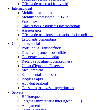
Oficina de recerca i innovació
Internacional
Mobilitat estudiants
Mobilitat professorat i PTGAS
Erasmus+
Tràmits per a estudiants internacionals
Assegurança
Oficina de relacions internacionals i estudiants
Estudiants comunitaris
Compromís social
Portal de la Transparència
Desenvolupament sostenible
Cooperació i voluntariat
Recerca socialment compromesa
Unitat d'Igualtat i Diversitat
Medi ambient
Salut mental i benestar
Beques i ajuts
Activitat pastoral
Consultes, queixes i suggeriments
Serveis
Biblioteques
Targeta Universitària Intel·ligent (TUI)
Allotjament
Servei d'esports