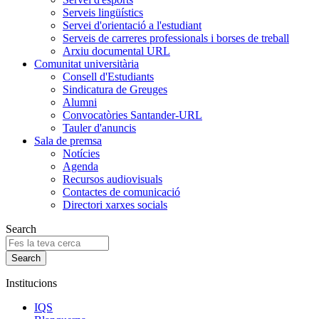
Serveis lingüístics
Servei d'orientació a l'estudiant
Serveis de carreres professionals i borses de treball
Arxiu documental URL
Comunitat universitària
Consell d'Estudiants
Sindicatura de Greuges
Alumni
Convocatòries Santander-URL
Tauler d'anuncis
Sala de premsa
Notícies
Agenda
Recursos audiovisuals
Contactes de comunicació
Directori xarxes socials
Search
Institucions
IQS