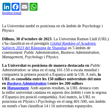
LinkedIn
Facebook
Email
WhatsApp
Institucional
La Universitat també es posiciona en els àmbits de Psychology i
Physics
Dilluns, 30 d’octubre de 2023
. La Universitat Ramon Llull (URL)
s’ha classificat en el prestigiós
Global Ranking of Academic
Subjects
2023
del Rànquing de
Shanghai
en 5 àmbits de
coneixement:
Public Administration, Business Administration,
Management, Psychology
i
Physics.
La Universitat es posiciona de manera destacada en
Public
Administration
: se situa en el rang 101-150 a escala
mundial i
comparteix
la primera posició a Espanya amb la UB. A més,
la
URL es consolida entre les 150 millors universitats del món
en
Business Administration
i entre les 200 millors
en
Management
. Amb aquests re
sultats, la URL destaca com
la millor universitat catalana
en
aquests
dos àmbits i com la segona
d’Espanya (en posició compartida)
.
Així mateix, la URL es
posiciona en
Physics
i
Psychology
en el rang 401-500, uns àmbits
on només s’han classificat 14 i 16 universitats espanyoles
.