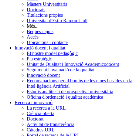
Màsters Universitaris
Doctorats
Titulacions pròpies
Universitat d'Estiu Ramon Llull
Més...
Beques i ajuts
Accés
Ubicacions i contacte
Innovació docent i qualitat
El nostre model pedagògic
Pla estratègic
Unitat de Qualitat i Innovació Academicodocent
Seguiment i avaluació de la qualitat
Innovació docent
Recomanacions per al bon ús de les eines basades en la
Intel·ligència Artificial
Estudis analítics i de prospectiva universitària
Oficina d'ordenació i qualitat acadèmica
Recerca i innovació
La recerca a la URL
Ciència oberta
Doctorat
Activitat de transferència
Càtedres URL
Portal de recerca de la URL