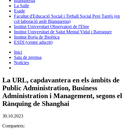
Blanquerna
La Salle
Esade
Facultat d'Educació Social i Treball Social Pere Tarrés (en
col·laboració amb Blanquerna)
Institut Universitari Observatori de l'Ebre
Institut Universitari de Salut Mental Vidal i Barraquer
Institut Borja de Bioètica
ESDI (centre adscrit)
Inici
Sala de premsa
Notícies
La URL, capdavantera en els àmbits de
Public Administration, Business
Administration i Management, segons el
Rànquing de Shanghai
30.10.2023
Comparteix: