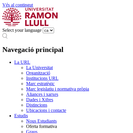
Vés al contingut
Select your language
Navegació principal
La URL
La Universitat
Organització
Institucions URL
Marc estratègic
Marc legislatiu i normativa pròpia
Aliances i xarxes
Dades i Xifres
Distincions
Ubicacions i contacte
Estudis
Nous Estudiants
Oferta formativa
Graus