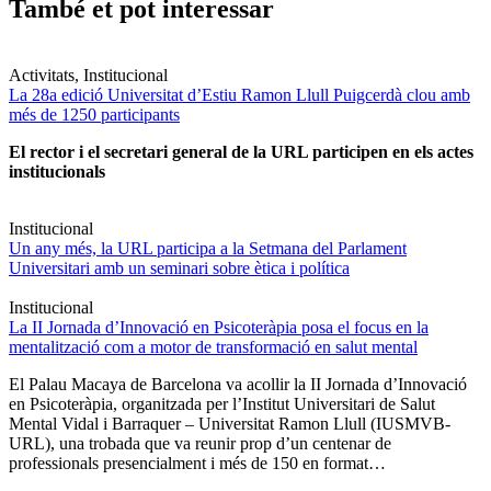
També et pot interessar
Activitats, Institucional
La 28a edició Universitat d’Estiu Ramon Llull Puigcerdà clou amb
més de 1250 participants
El rector i el secretari general de la URL participen en els actes
institucionals
Institucional
Un any més, la URL participa a la Setmana del Parlament
Universitari amb un seminari sobre ètica i política
Institucional
La II Jornada d’Innovació en Psicoteràpia posa el focus en la
mentalització com a motor de transformació en salut mental
El Palau Macaya de Barcelona va acollir la II Jornada d’Innovació
en Psicoteràpia, organitzada per l’Institut Universitari de Salut
Mental Vidal i Barraquer – Universitat Ramon Llull (IUSMVB-
URL), una trobada que va reunir prop d’un centenar de
professionals presencialment i més de 150 en format…