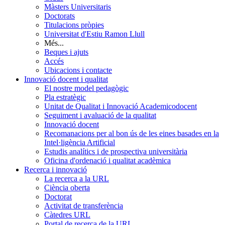
Màsters Universitaris
Doctorats
Titulacions pròpies
Universitat d'Estiu Ramon Llull
Més...
Beques i ajuts
Accés
Ubicacions i contacte
Innovació docent i qualitat
El nostre model pedagògic
Pla estratègic
Unitat de Qualitat i Innovació Academicodocent
Seguiment i avaluació de la qualitat
Innovació docent
Recomanacions per al bon ús de les eines basades en la
Intel·ligència Artificial
Estudis analítics i de prospectiva universitària
Oficina d'ordenació i qualitat acadèmica
Recerca i innovació
La recerca a la URL
Ciència oberta
Doctorat
Activitat de transferència
Càtedres URL
Portal de recerca de la URL