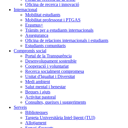
Oficina de recerca i innovació
Internacional
Mobilitat estudiants
Mobilitat professorat i PTGAS
Erasmus+
Tràmits per a estudiants internacionals
Assegurança
Oficina de relacions internacionals i estudiants
Estudiants comunitaris
Compromís social
Portal de la Transparència
Desenvolupament sostenible
Cooperació i voluntariat
Recerca socialment compromesa
Unitat d'Igualtat i Diversitat
Medi ambient
Salut mental i benestar
Beques i ajuts
Activitat pastoral
Consultes, queixes i suggeriments
Serveis
Biblioteques
Targeta Universitària Intel·ligent (TUI)
Allotjament
Servei d'esports