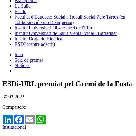
Blanquerna
La Salle
Esade
Facultat d'Educació Social i Treball Social Pere Tarrés (en
col·laboració amb Blanquerna)
Institut Universitari Observatori de l'Ebre
Institut Universitari de Salut Mental Vidal i Barraquer
Institut Borja de Bioètica
ESDI (centre adscrit)
Inici
Sala de premsa
Notícies
ESDi-URL premiat pel Gremi de la Fusta
30.03.2023
Comparteix:
LinkedIn
Facebook
Email
WhatsApp
Institucional