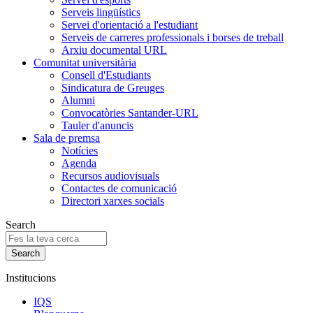
Serveis lingüístics
Servei d'orientació a l'estudiant
Serveis de carreres professionals i borses de treball
Arxiu documental URL
Comunitat universitària
Consell d'Estudiants
Sindicatura de Greuges
Alumni
Convocatòries Santander-URL
Tauler d'anuncis
Sala de premsa
Notícies
Agenda
Recursos audiovisuals
Contactes de comunicació
Directori xarxes socials
Search
Institucions
IQS