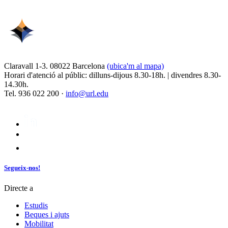
Claravall 1-3. 08022 Barcelona
(ubica'm al mapa)
Horari d'atenció al públic: dilluns-dijous 8.30-18h. | divendres 8.30-
14.30h.
Tel. 936 022 200 ·
info@url.edu
Segueix-nos!
Directe a
Estudis
Beques i ajuts
Mobilitat