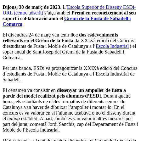
Dijous, 30 de març de 2023
. L’
Escola Superior de Disseny ESDi-
URL (centre adscrit)
s’alça amb el
Premi en reconeixement al seu
suport i col·laboració amb el
Gremi de la Fusta de Sabadell i
Comarca
.
El divendres 24 de març van tenir lloc
dos esdeveniments
rellevants en el Gremi de la Fusta
: la XXIXà edició del Concurs
d’estudiants de Fusta i Moble de Catalunya a l’
Escola Industrial
i el
sopar anual de Sant Josep del Gremi de la Fusta de Sabadell i
Comarca.
Per una banda, ESDi va protagonitzar la XXIXà edició del Concurs
d’estudiants de Fusta i Moble de Catalunya a l’Escola Industrial de
Sabadell.
El certamen va consistir en
dissenyar un ampoller de fusta a
partir del model realitzat pels alumnes d’ESDi
. Durant quatre
hores, els estudiants de cicles formatius de diferents centres de
Catalunya van haver de dibuixar l’ampoller i montar-lo. En el
concurs es va valorar en si l’alumne acabava o no el disseny durant
el
timing
establert. A part, també es van valorar altres mesures per
part del jurat, comentà Jordi Sanchis, cap del Departament de Fusta i
Moble de l’Escola Industrial.
D’altra banda, a la nit del mateix divendres, el Gremi de la Fusta de