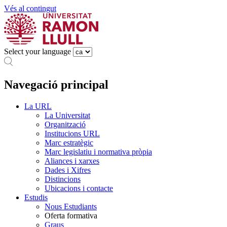
Vés al contingut
Select your language
Navegació principal
La URL
La Universitat
Organització
Institucions URL
Marc estratègic
Marc legislatiu i normativa pròpia
Aliances i xarxes
Dades i Xifres
Distincions
Ubicacions i contacte
Estudis
Nous Estudiants
Oferta formativa
Graus