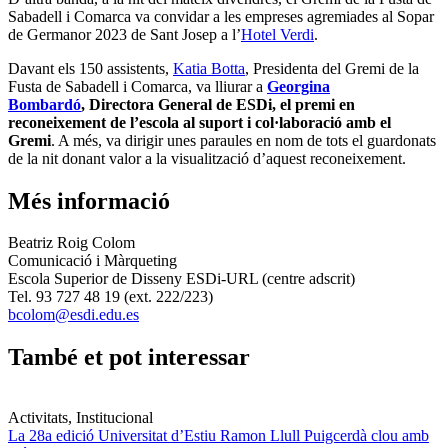
Sabadell i Comarca va convidar a les empreses agremiades al Sopar
de Germanor 2023 de Sant Josep a l’
Hotel Verdi
.
Davant els 150 assistents,
Katia Botta
, Presidenta del Gremi de la
Fusta de Sabadell i Comarca, va lliurar a
Georgina
Bombardó
,
Directora General de ESDi,
el premi en
reconeixement de l’escola al suport i col·laboració amb el
Gremi
. A més, va dirigir unes paraules en nom de tots el guardonats
de la nit donant valor a la visualització d’aquest reconeixement.
Més informació
Beatriz Roig Colom
Comunicació i Màrqueting
Escola Superior de Disseny ESDi-URL (centre adscrit)
Tel. 93 727 48 19 (ext. 222/223)
bcolom@esdi.edu.es
També et pot interessar
Activitats, Institucional
La 28a edició Universitat d’Estiu Ramon Llull Puigcerdà clou amb