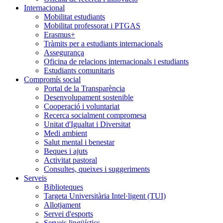
Internacional
Mobilitat estudiants
Mobilitat professorat i PTGAS
Erasmus+
Tràmits per a estudiants internacionals
Assegurança
Oficina de relacions internacionals i estudiants
Estudiants comunitaris
Compromís social
Portal de la Transparència
Desenvolupament sostenible
Cooperació i voluntariat
Recerca socialment compromesa
Unitat d'Igualtat i Diversitat
Medi ambient
Salut mental i benestar
Beques i ajuts
Activitat pastoral
Consultes, queixes i suggeriments
Serveis
Biblioteques
Targeta Universitària Intel·ligent (TUI)
Allotjament
Servei d'esports
Serveis lingüístics