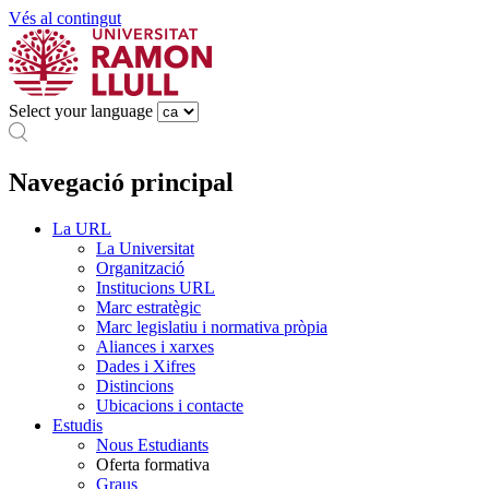
Vés al contingut
Select your language
Navegació principal
La URL
La Universitat
Organització
Institucions URL
Marc estratègic
Marc legislatiu i normativa pròpia
Aliances i xarxes
Dades i Xifres
Distincions
Ubicacions i contacte
Estudis
Nous Estudiants
Oferta formativa
Graus