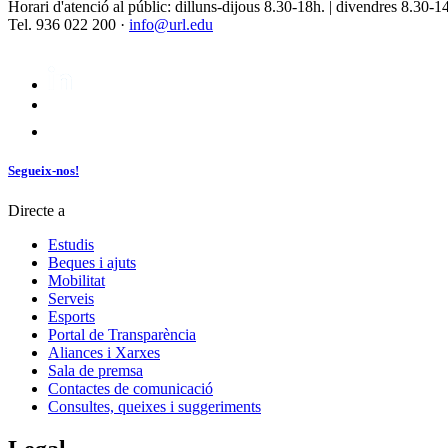
Horari d'atenció al públic: dilluns-dijous 8.30-18h. | divendres 8.30-1
Tel. 936 022 200 ·
info@url.edu
Segueix-nos!
Directe a
Estudis
Beques i ajuts
Mobilitat
Serveis
Esports
Portal de Transparència
Aliances i Xarxes
Sala de premsa
Contactes de comunicació
Consultes, queixes i suggeriments