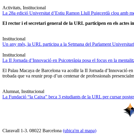
Activitats, Institucional
La 28a edició Universitat d’Estiu Ramon Llull Puigcerdà clou amb mé
El rector i el secretari general de la URL participen en els actes in
Institucional
Un any més, la URL participa a la Setmana del Parlament Universitari 
Institucional
La II Jornada d’Innovació en Psicoteràpia posa el focus en la mentali
El Palau Macaya de Barcelona va acollir la II Jornada d’Innovació en
trobada que va reunir prop d’un centenar de professionals presencia
Alumnat, Institucional
La Fundació “la Caixa” beca 3 estudiants de la URL per cursar postgra
Claravall 1-3. 08022 Barcelona
(ubica'm al mapa)