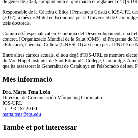
de gener de 2023, complint amb el que marca el reglament d’IQS-UR
Responsable de la Càtedra d'Ètica i Pensament Cristià d'IQS-URL des
(2012), a més de Mphil en Economia per la Universitat de Cambridge (1
tesis doctorals.
Comim està especialitzat en Economia del Desenvolupament, i ha treb
concret, l'Organització Mundial de la Salut (OMS), el Programa de M
l'Educació, Ciència i Cultura (UNESCO) així com per al PNUD de 
Entre altres càrrecs actuals, el nou degà d'IQS-URL és membre elec
do Von Hugel Institute, de Sant Edmund’s College, Cambridge. A mé
que ha assessorat la Generalitat de Catalunya en l'elaboració del seu
Més informació
Dra. Marta Tena León
Directora de Comunicació i Màrqueting Corporatiu
IQS-URL
Tel. 93 267 20 00
marta.tena@iqs.edu
També et pot interessar