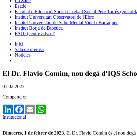
La Salle
Esade
Facultat d'Educació Social i Treball Social Pere Tarrés (en col
Institut Universitari Observatori de l'Ebre
Institut Universitari de Salut Mental Vidal i Barraquer
Institut Borja de Bioètica
ESDI (centre adscrit)
Inici
Sala de premsa
Notícies
El Dr. Flavio Comim, nou degà d'IQS Sc
01.02.2023
Comparteix:
LinkedIn
Facebook
Email
WhatsApp
Institucional
Dimecres, 1 de febrer de 2023
. El Dr. Flavio Comim és el nou degà