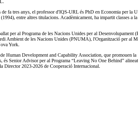
L.
 de fa tres anys, el professor d'IQS-URL és PhD en Economia per la Un
994), entre altres titulacions. Acadèmicament, ha impartit classes a l
allat per al Programa de les Nacions Unides per al Desenvolupament (PN
edi Ambient de les Nacions Unides (PNUMA), l'Organització per al Men
Nova York.
te de Human Development and Capability Association, que promouen la 
s, és Senior Advisor per al Programa “Leaving No One Behind” aline
 Pla Director 2023-2026 de Cooperació Internacional.