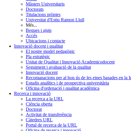
Màsters Universitaris
Doctorats
Titulacions pròpies
Universitat d'Estiu Ramon Llull
Més...
Beques i ajuts
Accés
Ubicacions i contacte
Innovació docent i qualitat
El nostre model pedagògic
Pla estratègic
Unitat de Qualitat i Innovació Academicodocent
Seguiment i avaluació de la qualitat
Innovació docent
Recomanacions per al bon ús de les eines basades en la Int
Estudis analítics i de prospectiva universitària
Oficina d'ordenació i qualitat acadèmica
Recerca i innovació
La recerca a la URL
Ciència oberta
Doctorat
Activitat de transferència
Càtedres URL
Portal de recerca de la URL
Oficina de recerca i innovació