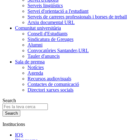
Serveis lingüístics
Servei d'orientació a l'estudiant
Serveis de carreres professionals i borses de treball
Arxiu documental URL
Comunitat universitària
Consell d'Estudiants
Sindicatura de Greuges
Alumni
Convocatòries Santander-URL
Tauler d'anuncis
Sala de premsa
Notícies
Agenda
Recursos audiovisuals
Contactes de comunicació
Directori xarxes socials
Search
Institucions
IQS