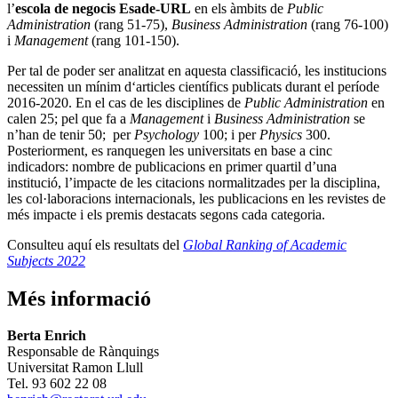
l’
escola de negocis Esade-URL
en els àmbits de
Public
Administration
(rang 51-75),
Business Administration
(rang 76-100)
i
Management
(rang 101-150).
Per tal de poder ser analitzat en aquesta classificació, les institucions
necessiten un mínim d‘articles científics publicats durant el període
2016-2020. En el cas de les disciplines de
Public Administration
en
calen 25; pel que fa a
Management
i
Business Administration
se
n’han de tenir 50; per
Psychology
100; i per
Physics
300.
Posteriorment, es ranquegen les universitats en base a cinc
indicadors: nombre de publicacions en primer quartil d’una
institució, l’impacte de les citacions normalitzades per la disciplina,
les col·laboracions internacionals, les publicacions en les revistes de
més impacte i els premis destacats segons cada categoria.
Consulteu aquí els
resultats del
Global Ranking of Academic
Subjects 2022
Més informació
Berta Enrich
Responsable de Rànquings
Universitat Ramon Llull
Tel. 93 602 22 08