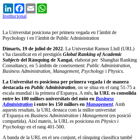
LinkedIn
Facebook
Email
WhatsApp
Institucional
La Universitat posiciona per primera vegada en l’àmbit de
Psychology i en l’àmbit de Public Administration
Dimarts, 19 de juliol de 2022
. La Universitat Ramon Llull (URL)
s’ha classificat en el prestigiós
Global Ranking of Academic
Subjects
del Rànquing de Xangai
, elaborat per
Shanghai Ranking
Consultancy, en 5 àmbits de coneixement:
Public Administration,
Business Administration, Management, Psychology
i
Physics.
La Universitat es posiciona per primera vegada i de manera
destacada en
Public Administration
, on se situa en el rang 51-75 a
escala mundial i la primera d’Espanya. A més,
la URL es consolida
entre les 100 millors universitats del món en
Business
Administration
i entre les 150 millors en
Management
. Amb
aquests resultats, la URL destaca com la millor universitat
d’Espanya en
Business Administration
i
Management
(en posició
compartida)
. Així mateix, la URL es posiciona en
Physics i
Psychology
en el rang 401-500
.
A banda de la URL en el seu conjunt, el rànquing classifica també