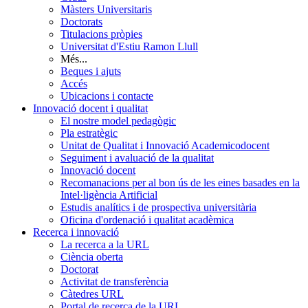
Màsters Universitaris
Doctorats
Titulacions pròpies
Universitat d'Estiu Ramon Llull
Més...
Beques i ajuts
Accés
Ubicacions i contacte
Innovació docent i qualitat
El nostre model pedagògic
Pla estratègic
Unitat de Qualitat i Innovació Academicodocent
Seguiment i avaluació de la qualitat
Innovació docent
Recomanacions per al bon ús de les eines basades en la
Intel·ligència Artificial
Estudis analítics i de prospectiva universitària
Oficina d'ordenació i qualitat acadèmica
Recerca i innovació
La recerca a la URL
Ciència oberta
Doctorat
Activitat de transferència
Càtedres URL
Portal de recerca de la URL