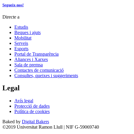
Segueix-nos!
Directe a
Estudis
Beques i ajuts
Mobilitat
Serveis
Esports
Portal de Transparència
Aliances i Xarxes
Sala de premsa
Contactes de comunicació
Consultes, queixes i suggeriments
Legal
Avís legal
Protecció de dades
Política de cookies
Baked by
Digital Bakers
©2019 Universitat Ramon Llull | NIF G-59069740