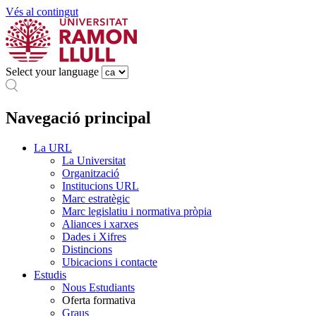
Vés al contingut
Select your language
Navegació principal
La URL
La Universitat
Organització
Institucions URL
Marc estratègic
Marc legislatiu i normativa pròpia
Aliances i xarxes
Dades i Xifres
Distincions
Ubicacions i contacte
Estudis
Nous Estudiants
Oferta formativa
Graus