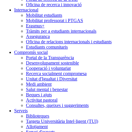
Oficina de recerca i innovació
Internacional
Mobilitat estudiants
Mobilitat professorat i PTGAS
Erasmus+
Tràmits per a estudiants internacionals
Assegurança
Oficina de relacions internacionals i estudiants
Estudiants comunitaris
Compromís social
Portal de la Transparència
Desenvolupament sostenible
Cooperació i voluntariat
Recerca socialment compromesa
Unitat d'Igualtat i Diversitat
Medi ambient
Salut mental i benestar
Beques i ajuts
Activitat pastoral
Consultes, queixes i suggeriments
Serveis
Biblioteques
Targeta Universitària Intel·ligent (TUI)
Allotjament
Servei d'esports