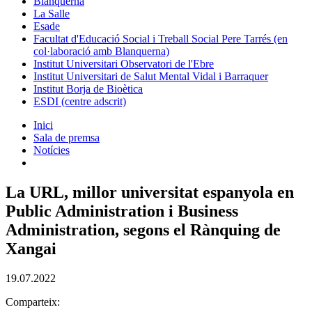
Blanquerna
La Salle
Esade
Facultat d'Educació Social i Treball Social Pere Tarrés (en
col·laboració amb Blanquerna)
Institut Universitari Observatori de l'Ebre
Institut Universitari de Salut Mental Vidal i Barraquer
Institut Borja de Bioètica
ESDI (centre adscrit)
Inici
Sala de premsa
Notícies
La URL, millor universitat espanyola en
Public Administration i Business
Administration, segons el Rànquing de
Xangai
19.07.2022
Comparteix: