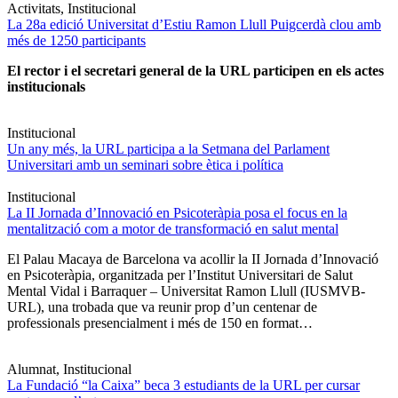
Activitats, Institucional
La 28a edició Universitat d’Estiu Ramon Llull Puigcerdà clou amb
més de 1250 participants
El rector i el secretari general de la URL participen en els actes
institucionals
Institucional
Un any més, la URL participa a la Setmana del Parlament
Universitari amb un seminari sobre ètica i política
Institucional
La II Jornada d’Innovació en Psicoteràpia posa el focus en la
mentalització com a motor de transformació en salut mental
El Palau Macaya de Barcelona va acollir la II Jornada d’Innovació
en Psicoteràpia, organitzada per l’Institut Universitari de Salut
Mental Vidal i Barraquer – Universitat Ramon Llull (IUSMVB-
URL), una trobada que va reunir prop d’un centenar de
professionals presencialment i més de 150 en format…
Alumnat, Institucional
La Fundació “la Caixa” beca 3 estudiants de la URL per cursar