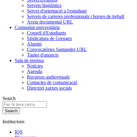
Serveis lingüístics
Servei d'orientació a l'estudiant
Serveis de carreres professionals i borses de treball
Arxiu documental URL
Comunitat universitària
Consell d'Estudiants
Sindicatura de Greuges
Alumni
Convocatòries Santander-URL
Tauler d'anuncis
Sala de premsa
Notícies
Agenda
Recursos audiovisuals
Contactes de comunicació
Directori xarxes socials
Search
Institucions
IQS