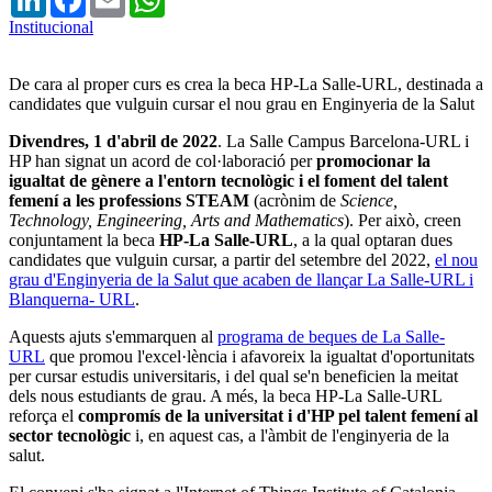
Institucional
De cara al proper curs es crea la beca HP-La Salle-URL, destinada a
candidates que vulguin cursar el nou grau en Enginyeria de la Salut
Divendres, 1 d'abril de 2022
. La Salle Campus Barcelona-URL i
HP han signat un acord de col·laboració per
promocionar la
igualtat de gènere a l'entorn tecnològic i el foment del talent
femení a les professions STEAM
(acrònim de
Science,
Technology, Engineering, Arts and Mathematics
). Per això, creen
conjuntament la beca
HP-La Salle-URL
, a la qual optaran dues
candidates que vulguin cursar, a partir del setembre del 2022,
el nou
grau d'Enginyeria de la Salut que acaben de llançar La Salle-URL i
Blanquerna- URL
.
Aquests ajuts s'emmarquen al
programa de beques de La Salle-
URL
que promou l'excel·lència i afavoreix la igualtat d'oportunitats
per cursar estudis universitaris, i del qual se'n beneficien la meitat
dels nous estudiants de grau. A més, la beca HP-La Salle-URL
reforça el
compromís de la universitat i d'HP pel talent femení al
sector tecnològic
i, en aquest cas, a l'àmbit de l'enginyeria de la
salut.