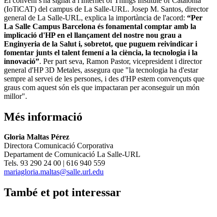
El conveni s'ha signat a l'Internet of Things Institute of Catalonia
(IoTiCAT) del campus de La Salle-URL. Josep M. Santos, director
general de La Salle-URL, explica la importància de l'acord:
“Per
La Salle Campus Barcelona és fonamental comptar amb la
implicació d'HP en el llançament del nostre nou grau a
Enginyeria de la Salut i, sobretot, que puguem reivindicar i
fomentar junts el talent femení a la ciència, la tecnologia i la
innovació”
. Per part seva, Ramon Pastor, vicepresident i director
general d'HP 3D Metales, assegura que "la tecnologia ha d'estar
sempre al servei de les persones, i des d'HP estem convençuts que
graus com aquest són els que impactaran per aconseguir un món
millor".
Més informació
Gloria Maltas Pérez
Directora Comunicació Corporativa
Departament de Comunicació La Salle-URL
Tels. 93 290 24 00 | 616 940 559
mariagloria.maltas@salle.url.edu
També et pot interessar