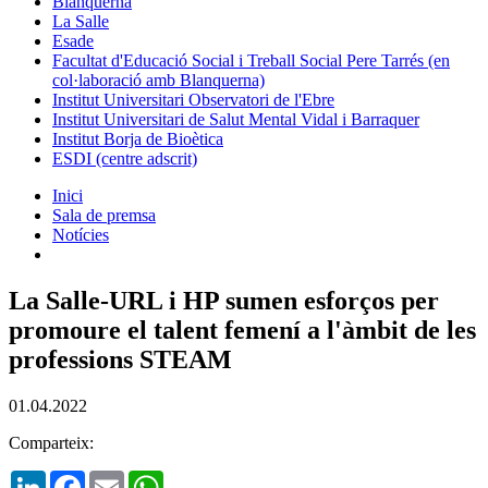
Blanquerna
La Salle
Esade
Facultat d'Educació Social i Treball Social Pere Tarrés (en
col·laboració amb Blanquerna)
Institut Universitari Observatori de l'Ebre
Institut Universitari de Salut Mental Vidal i Barraquer
Institut Borja de Bioètica
ESDI (centre adscrit)
Inici
Sala de premsa
Notícies
La Salle-URL i HP sumen esforços per
promoure el talent femení a l'àmbit de les
professions STEAM
01.04.2022
Comparteix:
LinkedIn
Facebook
Email
WhatsApp