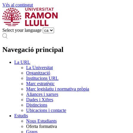
Vés al contingut
Select your language
Navegació principal
La URL
La Universitat
Organització
Institucions URL
Marc estratègic
Marc legislatiu i normativa pròpia
Aliances i xarxes
Dades i Xifres
Distincions
Ubicacions i contacte
Estudis
Nous Estudiants
Oferta formativa
Graus