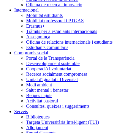
Oficina de recerca i innovació
Internacional
Mobilitat estudiants
Mobilitat professorat i PTGAS
Erasmus+
Tràmits per a estudiants internacionals
Assegurança
Oficina de relacions internacionals i estudiants
Estudiants comunitaris
Compromís social
Portal de la Transparència
Desenvolupament sostenible
Cooperació i voluntariat
Recerca socialment compromesa
Unitat d'Igualtat i Diversitat
Medi ambient
Salut mental i benestar
Beques i ajuts
Activitat pastoral
Consultes, queixes i suggeriments
Serveis
Biblioteques
Targeta Universitària Intel·ligent (TUI)
Allotjament
Servei d'esports