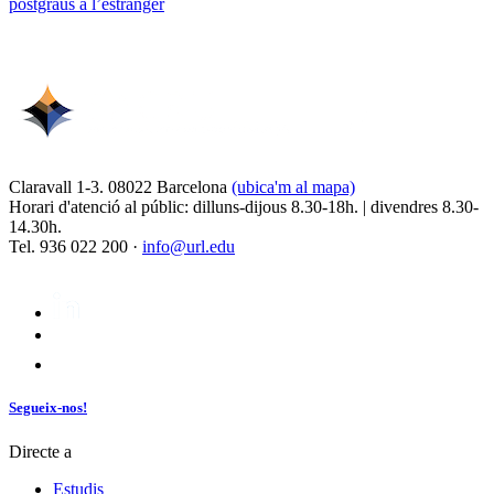
postgraus a l’estranger
Claravall 1-3. 08022 Barcelona
(ubica'm al mapa)
Horari d'atenció al públic: dilluns-dijous 8.30-18h. | divendres 8.30-
14.30h.
Tel. 936 022 200 ·
info@url.edu
Segueix-nos!
Directe a
Estudis