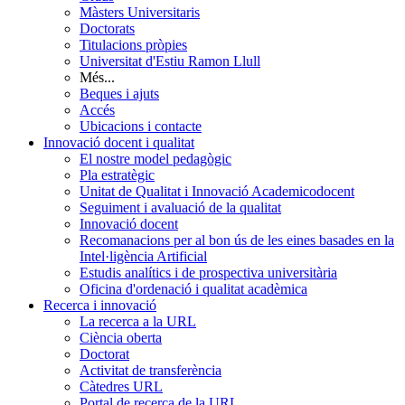
Màsters Universitaris
Doctorats
Titulacions pròpies
Universitat d'Estiu Ramon Llull
Més...
Beques i ajuts
Accés
Ubicacions i contacte
Innovació docent i qualitat
El nostre model pedagògic
Pla estratègic
Unitat de Qualitat i Innovació Academicodocent
Seguiment i avaluació de la qualitat
Innovació docent
Recomanacions per al bon ús de les eines basades en la
Intel·ligència Artificial
Estudis analítics i de prospectiva universitària
Oficina d'ordenació i qualitat acadèmica
Recerca i innovació
La recerca a la URL
Ciència oberta
Doctorat
Activitat de transferència
Càtedres URL
Portal de recerca de la URL