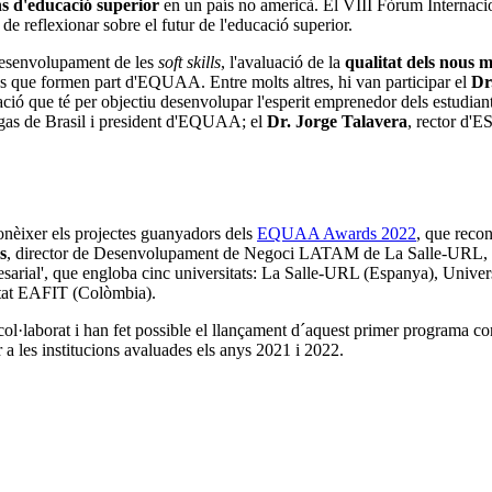
ns d'educació superior
en un país no americà. El VIII Fòrum Internac
 de reflexionar sobre el futur de l'educació superior.
 desenvolupament de les
soft skills
, l'avaluació de la
qualitat dels nous m
ns que formen part d'EQUAA. Entre molts altres, hi van participar el
Dr
ció que té per objectiu desenvolupar l'esperit emprenedor dels estudia
rgas de Brasil i president d'EQUAA; el
Dr. Jorge Talavera
, rector d'E
nèixer els projectes guanyadors dels
EQUAA Awards 2022
, que recon
s
, director de Desenvolupament de Negoci LATAM de La Salle-URL, que 
sarial', que engloba cinc universitats: La Salle-URL (Espanya), Unive
tat EAFIT (Colòmbia).
, col·laborat i han fet possible el llançament d´aquest primer programa c
 a les institucions avaluades els anys 2021 i 2022.