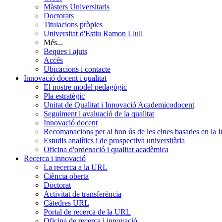
Màsters Universitaris
Doctorats
Titulacions pròpies
Universitat d'Estiu Ramon Llull
Més...
Beques i ajuts
Accés
Ubicacions i contacte
Innovació docent i qualitat
El nostre model pedagògic
Pla estratègic
Unitat de Qualitat i Innovació Academicodocent
Seguiment i avaluació de la qualitat
Innovació docent
Recomanacions per al bon ús de les eines basades en la Int
Estudis analítics i de prospectiva universitària
Oficina d'ordenació i qualitat acadèmica
Recerca i innovació
La recerca a la URL
Ciència oberta
Doctorat
Activitat de transferència
Càtedres URL
Portal de recerca de la URL
Oficina de recerca i innovació