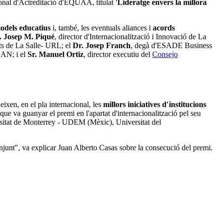
ional d'Actreditació d'EQUAA, titulat
'Lideratge envers la millora
odels educatius
i, també, les eventuals aliances i
acords
. Josep M. Piqué
, director d'Internacionalització i Innovació de La
nts de La Salle- URL; el
Dr. Josep Franch
, degà d'ESADE Business
SAN; i el
Sr. Manuel Ortiz
, director executiu del
Consejo
eixen, en el pla internacional, les
millors iniciatives d′institucions
va guanyar el premi en l'apartat d'internacionalització pel seu
rsitat de Monterrey - UDEM (Mèxic), Universitat del
onjunt", va explicar Juan Alberto Casas sobre la consecució del premi.