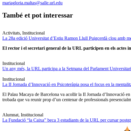
mariagloria.maltas@salle.url.edu
També et pot interessar
Activitats, Institucional
La 28a edició Universitat d’Estiu Ramon Llull Puigcerdà clou amb mé
El rector i el secretari general de la URL participen en els actes in
Institucional
Un any més, la URL participa a la Setmana del Parlament Universitari 
Institucional
La II Jornada d’Innovació en Psicoteràpia posa el focus en la mentali
El Palau Macaya de Barcelona va acollir la II Jornada d’Innovació en
trobada que va reunir prop d’un centenar de professionals presencia
Alumnat, Institucional
La Fundació “la Caixa” beca 3 estudiants de la URL per cursar postgra