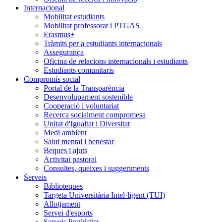
Internacional
Mobilitat estudiants
Mobilitat professorat i PTGAS
Erasmus+
Tràmits per a estudiants internacionals
Assegurança
Oficina de relacions internacionals i estudiants
Estudiants comunitaris
Compromís social
Portal de la Transparència
Desenvolupament sostenible
Cooperació i voluntariat
Recerca socialment compromesa
Unitat d'Igualtat i Diversitat
Medi ambient
Salut mental i benestar
Beques i ajuts
Activitat pastoral
Consultes, queixes i suggeriments
Serveis
Biblioteques
Targeta Universitària Intel·ligent (TUI)
Allotjament
Servei d'esports
Serveis lingüístics