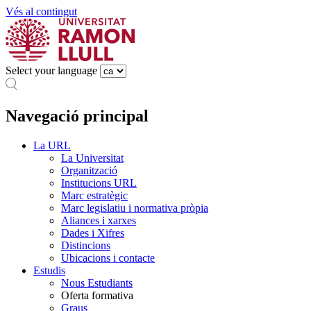
Vés al contingut
Select your language
Navegació principal
La URL
La Universitat
Organització
Institucions URL
Marc estratègic
Marc legislatiu i normativa pròpia
Aliances i xarxes
Dades i Xifres
Distincions
Ubicacions i contacte
Estudis
Nous Estudiants
Oferta formativa
Graus