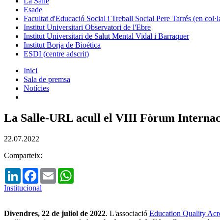
La Salle
Esade
Facultat d'Educació Social i Treball Social Pere Tarrés (en col
Institut Universitari Observatori de l'Ebre
Institut Universitari de Salut Mental Vidal i Barraquer
Institut Borja de Bioètica
ESDI (centre adscrit)
Inici
Sala de premsa
Notícies
La Salle-URL acull el VIII Fòrum Intern
22.07.2022
Comparteix:
LinkedIn
Facebook
Email
WhatsApp
Institucional
Divendres, 22 de juliol de 2022
. L'associació
Education Quality Ac