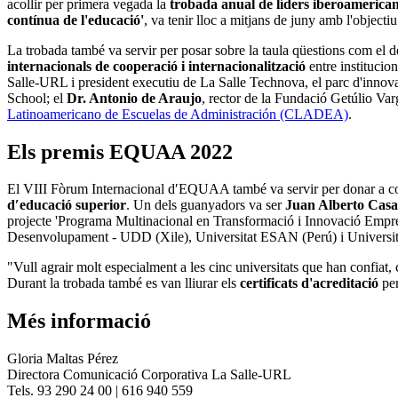
acollir per primera vegada la
trobada anual de líders iberoamerica
contínua de l'educació'
, va tenir lloc a mitjans de juny amb l'objectiu
La trobada també va servir per posar sobre la taula qüestions com el
internacionals de cooperació i internacionalització
entre institucio
Salle-URL i president executiu de La Salle Technova, el parc d'innova
School; el
Dr. Antonio de Araujo
, rector de la Fundació Getúlio Va
Latinoamericano de Escuelas de Administración (CLADEA)
.
Els premis EQUAA 2022
El VIII Fòrum Internacional d′EQUAA també va servir per donar a co
d′educació superior
. Un dels guanyadors va ser
Juan Alberto Casa
projecte 'Programa Multinacional en Transformació i Innovació Empre
Desenvolupament - UDD (Xile), Universitat ESAN (Perú) i Universi
"Vull agrair molt especialment a les cinc universitats que han confiat
Durant la trobada també es van lliurar els
certificats d'acreditació
per
Més informació
Gloria Maltas Pérez
Directora Comunicació Corporativa La Salle-URL
Tels. 93 290 24 00 | 616 940 559