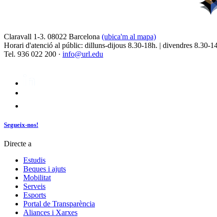
Claravall 1-3. 08022 Barcelona
(ubica'm al mapa)
Horari d'atenció al públic: dilluns-dijous 8.30-18h. | divendres 8.30-1
Tel. 936 022 200 ·
info@url.edu
Segueix-nos!
Directe a
Estudis
Beques i ajuts
Mobilitat
Serveis
Esports
Portal de Transparència
Aliances i Xarxes