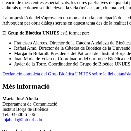
creació de més centres especialitzats, les cures pal·liatives de qualitat 
culturals que donen sentit i eleven la vida (música, art, cinema, oci, 
La proposició de llei s'aprova en un moment on la participació de la ci
Advoquem per obrir diàlegs serens en aquest tema des de la realitat i 
El
Grup de Bioètica UNIJES
està format per:
Francisco Alarcos. Director de la Cátedra Andaluza de Bioétic
Rafael Amo. Director de la Cátedra de Bioética de la Universid
Margarita Bofarull. Presidenta del Patronat de l'Institut Borja
Juan María de Velasco. Coordinador del Grupo de Bioética de 
Javier de la Torre. Coordinador del Grupo de Bioética UNIJES
Declaració completa del Grup Bioètica UNIJES sobre la llei eutanàsia
Més informació
Maria José Abella
Departament de Comunicació
Institut Borja de Bioètica
Tel. 93 600 61 06
mjabella@ibb.url.edu