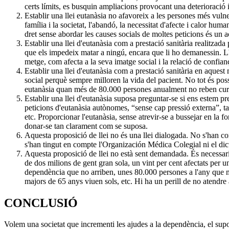
certs límits, es busquin ampliacions provocant una deterioració i 
Establir una llei eutanàsia no afavoreix a les persones més vulne
família i la societat, l'abandó, la necessitat d'afecte i calor hum
dret sense abordar les causes socials de moltes peticions és un a
Establir una llei d'eutanàsia com a prestació sanitària realitza
que els impedeix matar a ningú, encara que li ho demanessin. L'
metge, com afecta a la seva imatge social i la relació de confia
Establir una llei d'eutanàsia com a prestació sanitària en aquest
social perquè sempre milloren la vida del pacient. No tot és po
eutanàsia quan més de 80.000 persones anualment no reben cures
Establir una llei d'eutanàsia suposa preguntar-se si ens estem pr
peticions d'eutanàsia autònomes, “sense cap pressió externa”, t
etc. Proporcionar l'eutanàsia, sense atrevir-se a bussejar en la 
donar-se tan clarament com se suposa.
Aquesta proposició de llei no és una llei dialogada. No s'han con
s'han tingut en compte l'Organización Médica Colegial ni el di
Aquesta proposició de llei no està sent demandada. És necessari d
de dos milions de gent gran sola, un vint per cent afectats per u
dependència que no arriben, unes 80.000 persones a l'any que mor
majors de 65 anys viuen sols, etc. Hi ha un perill de no atendre
CONCLUSIÓ
Volem una societat que incrementi les ajudes a la dependència, el suport