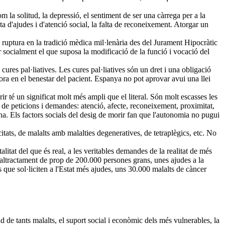
m la solitud, la depressió, el sentiment de ser una càrrega per a la
lta d'ajudes i d'atenció social, la falta de reconeixement. Atorgar un
a ruptura en la tradició mèdica mil·lenària des del Jurament Hipocràtic
 socialment el que suposa la modificació de la funció i vocació del
cures pal·liatives. Les cures pal·liatives són un dret i una obligació
ra en el benestar del pacient. Espanya no pot aprovar avui una llei
ir té un significat molt més ampli que el literal. Són molt escasses les
de peticions i demandes: atenció, afecte, reconeixement, proximitat,
igna. Els factors socials del desig de morir fan que l'autonomia no pugui
itats, de malalts amb malalties degeneratives, de tetraplègics, etc. No
itat del que és real, a les veritables demandes de la realitat de més
l maltractament de prop de 200.000 persones grans, unes ajudes a la
 que sol·liciten a l'Estat més ajudes, uns 30.000 malalts de càncer
d de tants malalts, el suport social i econòmic dels més vulnerables, la