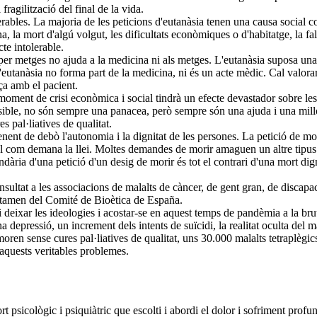
fragilització del final de la vida.
rables. La majoria de les peticions d'eutanàsia tenen una causa social co
ana, la mort d'algú volgut, les dificultats econòmiques o d'habitatge, la fa
cte intolerable.
da per metges no ajuda a la medicina ni als metges. L'eutanàsia suposa un
eutanàsia no forma part de la medicina, ni és un acte mèdic. Cal valorar
nça amb el pacient.
 moment de crisi econòmica i social tindrà un efecte devastador sobre les 
ssible, no són sempre una panacea, però sempre són una ajuda i una millo
 pal·liatives de qualitat.
enent de debò l'autonomia i la dignitat de les persones. La petició de mor
al com demana la llei. Moltes demandes de morir amaguen un altre tipus 
fondària d'una petició d'un desig de morir és tot el contrari d'una mort d
sultat a les associacions de malalts de càncer, de gent gran, de discapac
ctamen del Comité de Bioètica de España.
eixar les ideologies i acostar-se en aquest temps de pandèmia a la brutal
na depressió, un increment dels intents de suïcidi, la realitat oculta de
en sense cures pal·liatives de qualitat, uns 30.000 malalts tetraplègics
 aquests veritables problemes.
 psicològic i psiquiàtric que escolti i abordi el dolor i sofriment profun