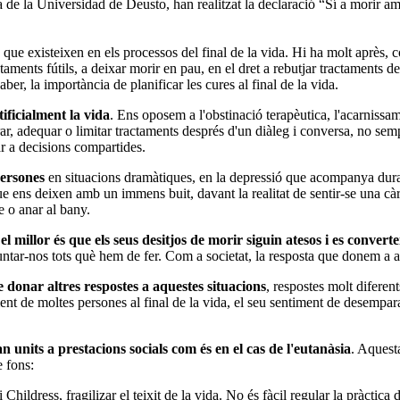
e la Universidad de Deusto, han realitzat la declaració “Sí a morir amb
que existeixen en els processos del final de la vida. Hi ha molt après, 
ctaments fútils, a deixar morir en pau, en el dret a rebutjar tractaments d
ber, la importància de planificar les cures al final de la vida.
ificialment la vida
. Ens oposem a l'obstinació terapèutica, l'acarnissame
 adequar o limitar tractaments després d'un diàleg i conversa, no sempre f
bar a decisions compartides.
ersones
en situacions dramàtiques, en la depressió que acompanya dura
que ens deixen amb un immens buit, davant la realitat de sentir-se una
e o anar al bany.
 millor és que els seus desitjos de morir siguin atesos i es converte
tar-nos tots què hem de fer. Com a societat, la resposta que donem a aqu
de donar altres respostes a aquestes situacions
, respostes molt diferent
iment de moltes persones al final de la vida, el seu sentiment de desempar
.
 units a prestacions socials com és en el cas de l'eutanàsia
. Aquest
 fons:
hildress, fragilizar el teixit de la vida. No és fàcil regular la pràctica 