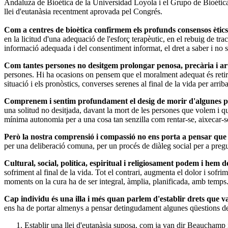
Andaluza de Bioética de la Universidad Loyola i el Grupo de Bioética d
llei d'eutanàsia recentment aprovada pel Congrés.
Com a centres de bioètica confirmem els profunds consensos ètics
en la licitud d'una adequació de l'esforç terapèutic, en el rebuig de tra
informació adequada i del consentiment informat, el dret a saber i no sa
Com tantes persones no desitgem prolongar penosa, precària i art
persones. Hi ha ocasions on pensem que el moralment adequat és retirar,
situació i els pronòstics, converses serenes al final de la vida per arri
Comprenem i sentim profundament el desig de morir d'algunes p
una solitud no desitjada, davant la mort de les persones que volem i 
mínima autonomia per a una cosa tan senzilla com rentar-se, aixecar-s
Però la nostra comprensió i compassió no ens porta a pensar que el
per una deliberació comuna, per un procés de diàleg social per a pregun
Cultural, social, política, espiritual i religiosament podem i hem 
sofriment al final de la vida. Tot el contrari, augmenta el dolor i sofr
moments on la cura ha de ser integral, àmplia, planificada, amb temps
Cap individu és una illa i més quan parlem d'establir drets que van
ens ha de portar almenys a pensar detingudament algunes qüestions de
Establir una llei d'eutanàsia suposa, com ja van dir Beauchamp i C