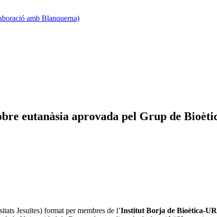
·laboració amb Blanquerna)
 sobre eutanàsia aprovada pel Grup de Bioè
tats Jesuïtes) format per membres de l’
Institut Borja de Bioètica-U