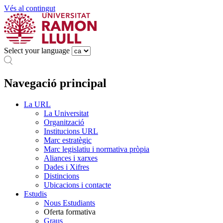
Vés al contingut
Select your language
Navegació principal
La URL
La Universitat
Organització
Institucions URL
Marc estratègic
Marc legislatiu i normativa pròpia
Aliances i xarxes
Dades i Xifres
Distincions
Ubicacions i contacte
Estudis
Nous Estudiants
Oferta formativa
Graus