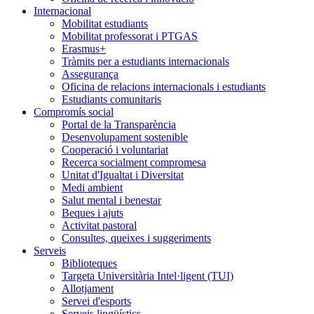
Internacional
Mobilitat estudiants
Mobilitat professorat i PTGAS
Erasmus+
Tràmits per a estudiants internacionals
Assegurança
Oficina de relacions internacionals i estudiants
Estudiants comunitaris
Compromís social
Portal de la Transparència
Desenvolupament sostenible
Cooperació i voluntariat
Recerca socialment compromesa
Unitat d'Igualtat i Diversitat
Medi ambient
Salut mental i benestar
Beques i ajuts
Activitat pastoral
Consultes, queixes i suggeriments
Serveis
Biblioteques
Targeta Universitària Intel·ligent (TUI)
Allotjament
Servei d'esports
Serveis lingüístics