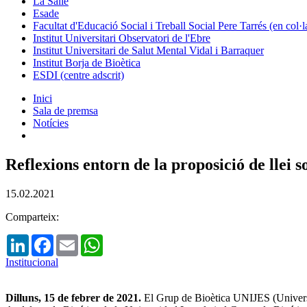
La Salle
Esade
Facultat d'Educació Social i Treball Social Pere Tarrés (en col
Institut Universitari Observatori de l'Ebre
Institut Universitari de Salut Mental Vidal i Barraquer
Institut Borja de Bioètica
ESDI (centre adscrit)
Inici
Sala de premsa
Notícies
Reflexions entorn de la proposició de llei
15.02.2021
Comparteix:
LinkedIn
Facebook
Email
WhatsApp
Institucional
Dilluns, 15 de febrer de 2021.
El Grup de Bioètica UNIJES (Universi