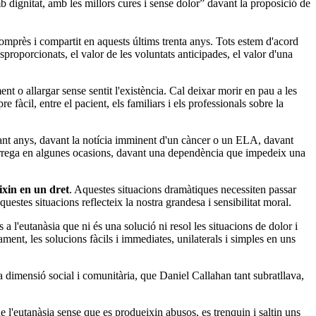
 dignitat, amb les millors cures i sense dolor” davant la proposició de
comprès i compartit en aquests últims trenta anys. Tots estem d'acord
esproporcionats, el valor de les voluntats anticipades, el valor d'una
nt o allargar sense sentit l'existència. Cal deixar morir en pau a les
àcil, entre el pacient, els familiars i els professionals sobre la
nt anys, davant la notícia imminent d'un càncer o un ELA, davant
 càrrega en algunes ocasions, davant una dependència que impedeix una
ixin en un dret
. Aquestes situacions dramàtiques necessiten passar
estes situacions reflecteix la nostra grandesa i sensibilitat moral.
s a l'eutanàsia que ni és una solució ni resol les situacions de dolor i
ament, les solucions fàcils i immediates, unilaterals i simples en uns
a dimensió social i comunitària, que Daniel Callahan tant subratllava,
de l'eutanàsia sense que es produeixin abusos, es trenquin i saltin uns