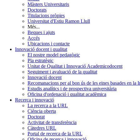
Màsters Universitaris
Doctorats
Titulacions pròpies
Universitat d'Estiu Ramon Llull
Més...
Beques i ajuts
Accés
Ubicacions i contacte
Innovació docent i qualitat
El nostre model pedagògic
Pla estratègic
Unitat de Qualitat i Innovació Academicodocent
Seguiment i avaluació de la qualitat
Innovació docent
Recomanacions per al bon ús de les eines basades en la Int
Estudis analítics i de prospectiva universitària
Oficina d'ordenació i qualitat acadèmica
Recerca i innovació
La recerca a la URL
Ciència oberta
Doctorat
Activitat de transferència
Càtedres URL
Portal de recerca de la URL
Oficina de recerca i innovació