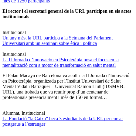
més de 1250 participants
El rector i el secretari general de la URL participen en els actes
institucionals
Institucional
Un any més, la URL participa a la Setmana del Parlament
Universitari amb un seminari sobre ètica i política
Institucional
La II Jornada d’Innovació en Psicoteràpia posa el focus en la
mentalització com a motor de transformació en salut mental
El Palau Macaya de Barcelona va acollir la II Jornada d’Innovació
en Psicoteràpia, organitzada per l’Institut Universitari de Salut
Mental Vidal i Barraquer – Universitat Ramon Llull (IUSMVB-
URL), una trobada que va reunir prop d’un centenar de
professionals presencialment i més de 150 en format…
Alumnat, Institucional
La Fundació “la Caixa” beca 3 estudiants de la URL per cursar
postgraus a l’estranger