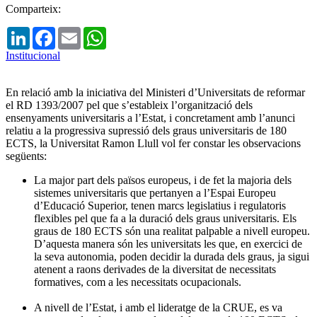
Comparteix:
LinkedIn
Facebook
Email
WhatsApp
Institucional
En relació amb la iniciativa del Ministeri d’Universitats de reformar
el RD 1393/2007 pel que s’estableix l’organització dels
ensenyaments universitaris a l’Estat, i concretament amb l’anunci
relatiu a la progressiva supressió dels graus universitaris de 180
ECTS, la Universitat Ramon Llull vol fer constar les observacions
següents:
La major part dels països europeus, i de fet la majoria dels
sistemes universitaris que pertanyen a l’Espai Europeu
d’Educació Superior, tenen marcs legislatius i regulatoris
flexibles pel que fa a la duració dels graus universitaris. Els
graus de 180 ECTS són una realitat palpable a nivell europeu.
D’aquesta manera són les universitats les que, en exercici de
la seva autonomia, poden decidir la durada dels graus, ja sigui
atenent a raons derivades de la diversitat de necessitats
formatives, com a les necessitats ocupacionals.
A nivell de l’Estat, i amb el lideratge de la CRUE, es va