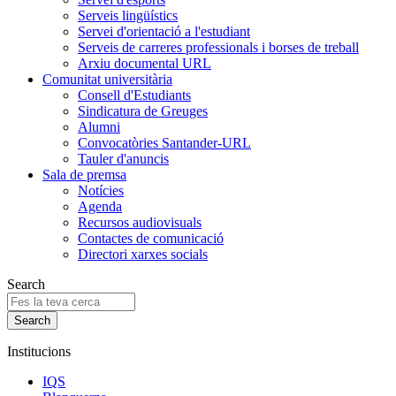
Serveis lingüístics
Servei d'orientació a l'estudiant
Serveis de carreres professionals i borses de treball
Arxiu documental URL
Comunitat universitària
Consell d'Estudiants
Sindicatura de Greuges
Alumni
Convocatòries Santander-URL
Tauler d'anuncis
Sala de premsa
Notícies
Agenda
Recursos audiovisuals
Contactes de comunicació
Directori xarxes socials
Search
Institucions
IQS