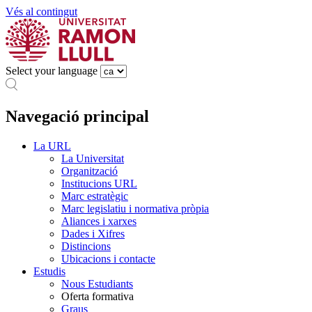
Vés al contingut
Select your language
Navegació principal
La URL
La Universitat
Organització
Institucions URL
Marc estratègic
Marc legislatiu i normativa pròpia
Aliances i xarxes
Dades i Xifres
Distincions
Ubicacions i contacte
Estudis
Nous Estudiants
Oferta formativa
Graus