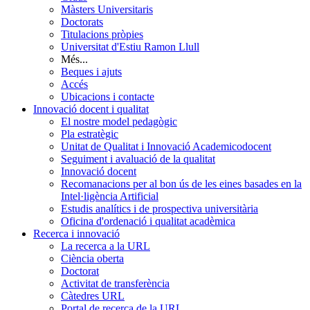
Màsters Universitaris
Doctorats
Titulacions pròpies
Universitat d'Estiu Ramon Llull
Més...
Beques i ajuts
Accés
Ubicacions i contacte
Innovació docent i qualitat
El nostre model pedagògic
Pla estratègic
Unitat de Qualitat i Innovació Academicodocent
Seguiment i avaluació de la qualitat
Innovació docent
Recomanacions per al bon ús de les eines basades en la
Intel·ligència Artificial
Estudis analítics i de prospectiva universitària
Oficina d'ordenació i qualitat acadèmica
Recerca i innovació
La recerca a la URL
Ciència oberta
Doctorat
Activitat de transferència
Càtedres URL
Portal de recerca de la URL