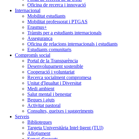
Oficina de recerca i innovació
Internacional
Mobilitat estudiants
Mobilitat professorat i PTGAS
Erasmus+
Tràmits per a estudiants internacionals
Assegurança
Oficina de relacions internacionals i estudiants
Estudiants comunitaris
Compromís social
Portal de la Transparència
Desenvolupament sostenible
Cooperació i voluntariat
Recerca socialment compromesa
Unitat d'Igualtat i Diversitat
Medi ambient
Salut mental i benestar
Beques i ajuts
Activitat pastoral
Consultes, queixes i suggeriments
Serveis
Biblioteques
Targeta Universitària Intel·ligent (TUI)
Allotjament
Servei d'esports