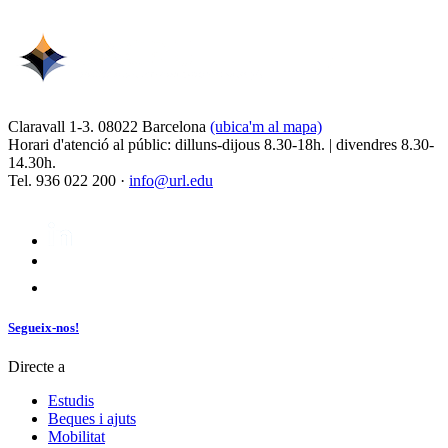
Claravall 1-3. 08022 Barcelona
(ubica'm al mapa)
Horari d'atenció al públic: dilluns-dijous 8.30-18h. | divendres 8.30-
14.30h.
Tel. 936 022 200 ·
info@url.edu
Segueix-nos!
Directe a
Estudis
Beques i ajuts
Mobilitat