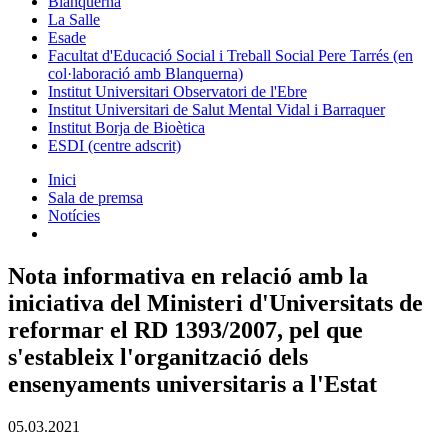
Blanquerna
La Salle
Esade
Facultat d'Educació Social i Treball Social Pere Tarrés (en
col·laboració amb Blanquerna)
Institut Universitari Observatori de l'Ebre
Institut Universitari de Salut Mental Vidal i Barraquer
Institut Borja de Bioètica
ESDI (centre adscrit)
Inici
Sala de premsa
Notícies
Nota informativa en relació amb la
iniciativa del Ministeri d'Universitats de
reformar el RD 1393/2007, pel que
s'estableix l'organització dels
ensenyaments universitaris a l'Estat
05.03.2021