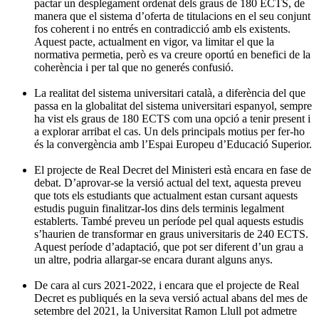
pactar un desplegament ordenat dels graus de 180 ECTS, de
manera que el sistema d’oferta de titulacions en el seu conjunt
fos coherent i no entrés en contradicció amb els existents.
Aquest pacte, actualment en vigor, va limitar el que la
normativa permetia, però es va creure oportú en benefici de la
coherència i per tal que no generés confusió.
La realitat del sistema universitari català, a diferència del que
passa en la globalitat del sistema universitari espanyol, sempre
ha vist els graus de 180 ECTS com una opció a tenir present i
a explorar arribat el cas. Un dels principals motius per fer-ho
és la convergència amb l’Espai Europeu d’Educació Superior.
El projecte de Real Decret del Ministeri està encara en fase de
debat. D’aprovar-se la versió actual del text, aquesta preveu
que tots els estudiants que actualment estan cursant aquests
estudis puguin finalitzar-los dins dels terminis legalment
establerts. També preveu un període pel qual aquests estudis
s’haurien de transformar en graus universitaris de 240 ECTS.
Aquest període d’adaptació, que pot ser diferent d’un grau a
un altre, podria allargar-se encara durant alguns anys.
De cara al curs 2021-2022, i encara que el projecte de Real
Decret es publiqués en la seva versió actual abans del mes de
setembre del 2021, la Universitat Ramon Llull pot admetre