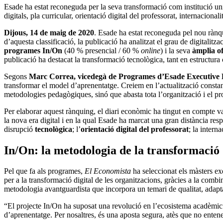
Esade ha estat reconeguda per la seva transformació com institució un
digitals, pla curricular, orientació digital del professorat, internaciona
Dijous, 14 de maig de 2020
. Esade ha estat reconeguda pel nou ràn
d’aquesta classificació, la publicació ha analitzat el grau de digitalitz
programes In/On
(40 % presencial / 60 %
online
) i la seva
àmplia o
publicació ha destacat la transformació tecnològica, tant en estructur
Segons
Marc Correa, vicedegà de Programes d’Esade Executive
transformar el model d’aprenentatge. Creiem en l’actualització constant
metodologies pedagògiques, sinó que abasta tota l’organització i el pro
Per elaborar aquest rànquing, el diari econòmic ha tingut en compte var
la nova era digital i en la qual Esade ha marcat una gran distància res
disrupció
tecnològica
; l’
orientació digital del professorat
; la intern
In/On: la metodologia de la transformació
Pel que fa als programes,
El Economista
ha seleccionat els màsters e
per a la transformació digital de les organitzacions, gràcies a la combi
metodologia avantguardista que incorpora un temari de qualitat, adaptat
“El projecte In/On ha suposat una revolució en l’ecosistema acadèmic”,
d’aprenentatge. Per nosaltres, és una aposta segura, atès que no entene