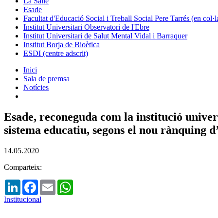
La Salle
Esade
Facultat d'Educació Social i Treball Social Pere Tarrés (en col
Institut Universitari Observatori de l'Ebre
Institut Universitari de Salut Mental Vidal i Barraquer
Institut Borja de Bioètica
ESDI (centre adscrit)
Inici
Sala de premsa
Notícies
Esade, reconeguda com la institució univer
sistema educatiu, segons el nou rànquing d
14.05.2020
Comparteix:
LinkedIn
Facebook
Email
WhatsApp
Institucional