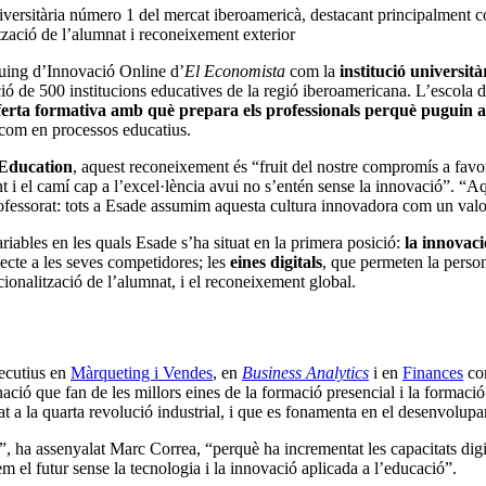
iversitària número 1 del mercat iberoamericà, destacant principalment c
lització de l’alumnat i reconeixement exterior
quing d’Innovació Online d’
El Economista
com la
institució universi
ació de 500 institucions educatives de la regió iberoamericana. L’escola d
ferta formativa amb què prepara els professionals perquè puguin a
a com en processos educatius.
 Education
, aquest reconeixement és “fruit del nostre compromís a favor 
 i el camí cap a l’excel·lència avui no s’entén sense la innovació”. “Aq
fessorat: tots a Esade assumim aquesta cultura innovadora com un valor c
iables en les quals Esade s’ha situat en la primera posició:
la innovaci
pecte a les seves competidores; les
eines digitals
, que permeten la person
acionalització de l’alumnat, i el reconeixement global.
xecutius en
Màrqueting i Vendes
, en
Business Analytics
i en
Finances
co
nació que fan de les millors eines de la formació presencial i la formaci
 a la quarta revolució industrial, i que es fonamenta en el desenvolupame
 ha assenyalat Marc Correa, “perquè ha incrementat les capacitats digita
m el futur sense la tecnologia i la innovació aplicada a l’educació”.