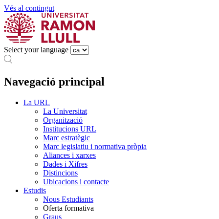
Vés al contingut
Select your language
Navegació principal
La URL
La Universitat
Organització
Institucions URL
Marc estratègic
Marc legislatiu i normativa pròpia
Aliances i xarxes
Dades i Xifres
Distincions
Ubicacions i contacte
Estudis
Nous Estudiants
Oferta formativa
Graus