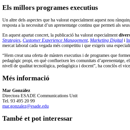
Els millors programes executius
Un altre dels aspectes que ha valorat especialment aquest nou rànquin
resposta a la necessitat d’un aprenentatge continu que permeti als seus
En aquest apartat concret, la publicació ha valorat especialment
diver
Strategies
,
Customer Experience Management
,
Marketing Digital
i
In
mercat laboral cada vegada més competitiu i que exigeix una especiali
“Hem creat una oferta de màsters executius i de programes que formen
pedagògic propi, en què conflueixen les comunitats d’aprenentatge, el s
nivell de qualitat tecnològica, pedagògica i docent”, ha conclòs el 
Més informació
Mar González
Directora ESADE Communications Unit
Tel. 93 495 20 99
mar.gonzalez@esade.edu
També et pot interessar