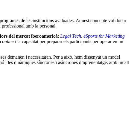
programes de les institucions avaluades. Aquest concepte vol donar
a professional amb la personal.
ors del mercat iberoamericà
:
Legal Tech
,
eSports for Marketing
ia
online
i la capacitat per preparar els participants per operar en un
eses demanen i necessitaran. Per a això, hem dissenyat un model
ció i les dinàmiques síncrones i asíncrones d’aprenentatge, amb un alt