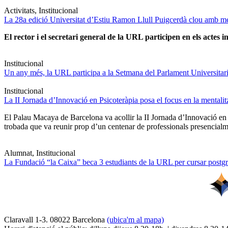
Activitats, Institucional
La 28a edició Universitat d’Estiu Ramon Llull Puigcerdà clou amb mé
El rector i el secretari general de la URL participen en els actes in
Institucional
Un any més, la URL participa a la Setmana del Parlament Universitari 
Institucional
La II Jornada d’Innovació en Psicoteràpia posa el focus en la mentali
El Palau Macaya de Barcelona va acollir la II Jornada d’Innovació en
trobada que va reunir prop d’un centenar de professionals presencia
Alumnat, Institucional
La Fundació “la Caixa” beca 3 estudiants de la URL per cursar postgra
Claravall 1-3. 08022 Barcelona
(ubica'm al mapa)