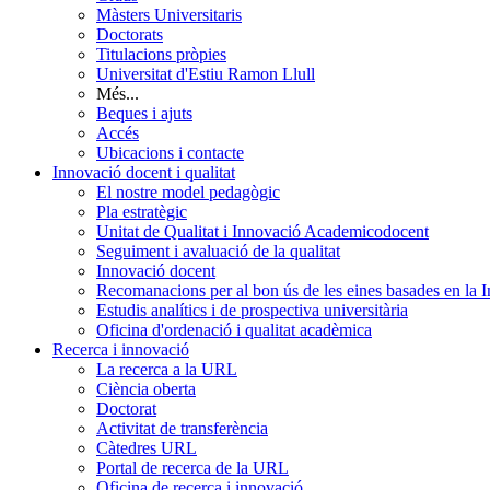
Màsters Universitaris
Doctorats
Titulacions pròpies
Universitat d'Estiu Ramon Llull
Més...
Beques i ajuts
Accés
Ubicacions i contacte
Innovació docent i qualitat
El nostre model pedagògic
Pla estratègic
Unitat de Qualitat i Innovació Academicodocent
Seguiment i avaluació de la qualitat
Innovació docent
Recomanacions per al bon ús de les eines basades en la Int
Estudis analítics i de prospectiva universitària
Oficina d'ordenació i qualitat acadèmica
Recerca i innovació
La recerca a la URL
Ciència oberta
Doctorat
Activitat de transferència
Càtedres URL
Portal de recerca de la URL
Oficina de recerca i innovació