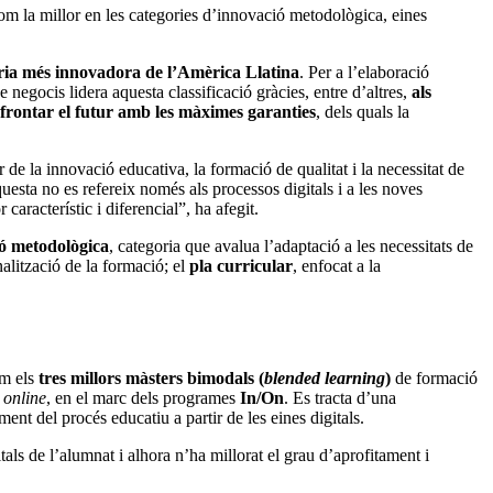
om la millor en les categories d’innovació metodològica, eines
tària més innovadora de l’Amèrica Llatina
. Per a l’elaboració
e negocis lidera aquesta classificació gràcies, entre d’altres,
als
frontar el futur amb les màximes garanties
, dels quals la
de la innovació educativa, la formació de qualitat i la necessitat de
uesta no es refereix només als processos digitals i a les noves
aracterístic i diferencial”, ha afegit.
ó metodològica
, categoria que avalua l’adaptació a les necessitats de
alització de la formació; el
pla curricular
, enfocat a la
m els
tres millors màsters bimodals (
blended learning
)
de formació
ó
online
, en el marc dels programes
In/On
. Es tracta d’una
nt del procés educatiu a partir de les eines digitals.
ls de l’alumnat i alhora n’ha millorat el grau d’aprofitament i