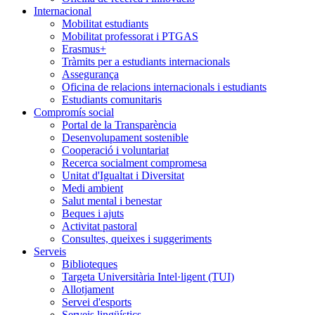
Internacional
Mobilitat estudiants
Mobilitat professorat i PTGAS
Erasmus+
Tràmits per a estudiants internacionals
Assegurança
Oficina de relacions internacionals i estudiants
Estudiants comunitaris
Compromís social
Portal de la Transparència
Desenvolupament sostenible
Cooperació i voluntariat
Recerca socialment compromesa
Unitat d'Igualtat i Diversitat
Medi ambient
Salut mental i benestar
Beques i ajuts
Activitat pastoral
Consultes, queixes i suggeriments
Serveis
Biblioteques
Targeta Universitària Intel·ligent (TUI)
Allotjament
Servei d'esports
Serveis lingüístics