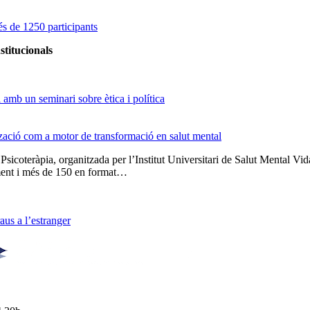
s de 1250 participants
stitucionals
amb un seminari sobre ètica i política
tzació com a motor de transformació en salut mental
 Psicoteràpia, organitzada per l’Institut Universitari de Salut Menta
lment i més de 150 en format…
us a l’estranger