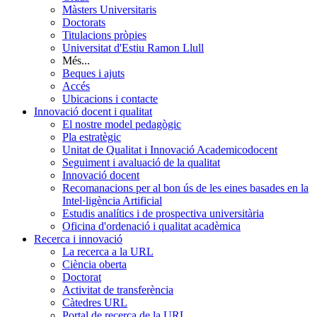
Màsters Universitaris
Doctorats
Titulacions pròpies
Universitat d'Estiu Ramon Llull
Més...
Beques i ajuts
Accés
Ubicacions i contacte
Innovació docent i qualitat
El nostre model pedagògic
Pla estratègic
Unitat de Qualitat i Innovació Academicodocent
Seguiment i avaluació de la qualitat
Innovació docent
Recomanacions per al bon ús de les eines basades en la
Intel·ligència Artificial
Estudis analítics i de prospectiva universitària
Oficina d'ordenació i qualitat acadèmica
Recerca i innovació
La recerca a la URL
Ciència oberta
Doctorat
Activitat de transferència
Càtedres URL
Portal de recerca de la URL