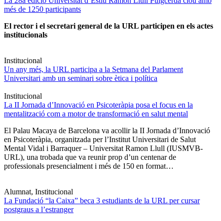
La 28a edició Universitat d’Estiu Ramon Llull Puigcerdà clou amb
més de 1250 participants
El rector i el secretari general de la URL participen en els actes
institucionals
Institucional
Un any més, la URL participa a la Setmana del Parlament
Universitari amb un seminari sobre ètica i política
Institucional
La II Jornada d’Innovació en Psicoteràpia posa el focus en la
mentalització com a motor de transformació en salut mental
El Palau Macaya de Barcelona va acollir la II Jornada d’Innovació
en Psicoteràpia, organitzada per l’Institut Universitari de Salut
Mental Vidal i Barraquer – Universitat Ramon Llull (IUSMVB-
URL), una trobada que va reunir prop d’un centenar de
professionals presencialment i més de 150 en format…
Alumnat, Institucional
La Fundació “la Caixa” beca 3 estudiants de la URL per cursar
postgraus a l’estranger