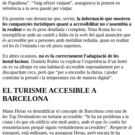
de Papallona”. “Vaig néixer viatjant”, assegurava la ponent en
referència a la seva passió per viatjar.
Els ponents van denunciar que, sovint,
la informació que mostren
les companyies turístiques quant a accessibilitat no s’assembla a
la realitat
o no és prou detallada i completa. Nina Roma ho va
exemplificar amb un castell a Itàlia en la web del qual anuncien que
és accessible per a persones amb mobilitat reduïda, quan en realitat
sol ho és l’entrada i no els pisos superiors.
En altres ocasions,
no es fa correctament l’adaptació de les
instal·lacions
. Daniela Rubio va explicar l’experiència d’un hotel
on es va allotjar en una habitació accessible suposadament per a
discapacitats cecs, però que “per a encendre la dutxa, i poder
controlar la pressió i la temperatura era de manera digital”.
EL TURISME ACCESIBLE A
BARCELONA
Manu Heras va desmitificar el concepte de Barcelona com una de
les Top Destinations en turisme accessible: “hi ha un problema a la
ciutat i és que els edificis són molt antics, amb el que és costós fer
remodelacions perquè siguin veritablement accessibles”. Respecte al
transport, està millorant, va assegurar Heras, però encara hi ha