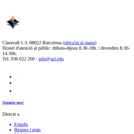
Claravall 1-3. 08022 Barcelona
(ubica'm al mapa)
Horari d'atenció al públic: dilluns-dijous 8.30-18h. | divendres 8.30-
14.30h.
Tel. 936 022 200 ·
info@url.edu
Segueix-nos!
Directe a
Estudis
Beques i ajuts