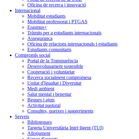
Oficina de recerca i innovació
Internacional
Mobilitat estudiants
Mobilitat professorat i PTGAS
Erasmus+
Tràmits per a estudiants internacionals
Assegurança
Oficina de relacions internacionals i estudiants
Estudiants comunitaris
Compromís social
Portal de la Transparència
Desenvolupament sostenible
Cooperació i voluntariat
Recerca socialment compromesa
Unitat d'Igualtat i Diversitat
Medi ambient
Salut mental i benestar
Beques i ajuts
Activitat pastoral
Consultes, queixes i suggeriments
Serveis
Biblioteques
Targeta Universitària Intel·ligent (TUI)
Allotjament
Servei d'esports