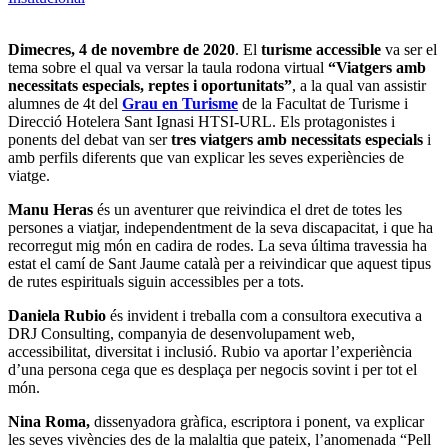
Dimecres, 4 de novembre de 2020
. El
turisme accessible
va ser el
tema sobre el qual va versar la taula rodona virtual
“Viatgers amb
necessitats especials, reptes i oportunitats”
, a la qual van assistir
alumnes de 4t del
Grau en Turisme
de la Facultat de Turisme i
Direcció Hotelera Sant Ignasi HTSI-URL. Els protagonistes i
ponents del debat van ser
tres viatgers amb necessitats especials
i
amb perfils diferents que van explicar les seves experiències de
viatge.
Manu Heras
és un aventurer que reivindica el dret de totes les
persones a viatjar, independentment de la seva discapacitat, i que ha
recorregut mig món en cadira de rodes. La seva última travessia ha
estat el camí de Sant Jaume català per a reivindicar que aquest tipus
de rutes espirituals siguin accessibles per a tots.
Daniela Rubio
és invident i treballa com a consultora executiva a
DRJ Consulting, companyia de desenvolupament web,
accessibilitat, diversitat i inclusió. Rubio va aportar l’experiència
d’una persona cega que es desplaça per negocis sovint i per tot el
món.
Nina Roma,
dissenyadora gràfica, escriptora i ponent, va explicar
les seves vivències des de la malaltia que pateix, l’anomenada “Pell