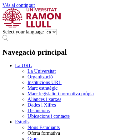
Vés al contingut
Select your language
Navegació principal
La URL
La Universitat
Organització
Institucions URL
Marc estratègic
Marc legislatiu i normativa pròpia
Aliances i xarxes
Dades i Xifres
Distincions
Ubicacions i contacte
Estudis
Nous Estudiants
Oferta formativa
Graus