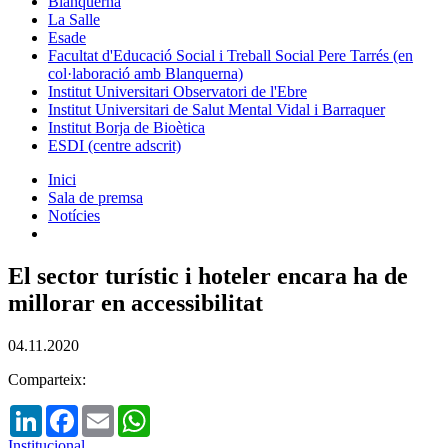
Blanquerna
La Salle
Esade
Facultat d'Educació Social i Treball Social Pere Tarrés (en
col·laboració amb Blanquerna)
Institut Universitari Observatori de l'Ebre
Institut Universitari de Salut Mental Vidal i Barraquer
Institut Borja de Bioètica
ESDI (centre adscrit)
Inici
Sala de premsa
Notícies
El sector turístic i hoteler encara ha de
millorar en accessibilitat
04.11.2020
Comparteix:
LinkedIn
Facebook
Email
WhatsApp
Institucional