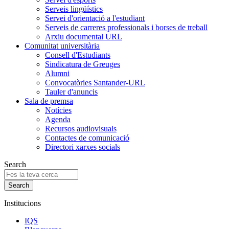
Serveis lingüístics
Servei d'orientació a l'estudiant
Serveis de carreres professionals i borses de treball
Arxiu documental URL
Comunitat universitària
Consell d'Estudiants
Sindicatura de Greuges
Alumni
Convocatòries Santander-URL
Tauler d'anuncis
Sala de premsa
Notícies
Agenda
Recursos audiovisuals
Contactes de comunicació
Directori xarxes socials
Search
Institucions
IQS