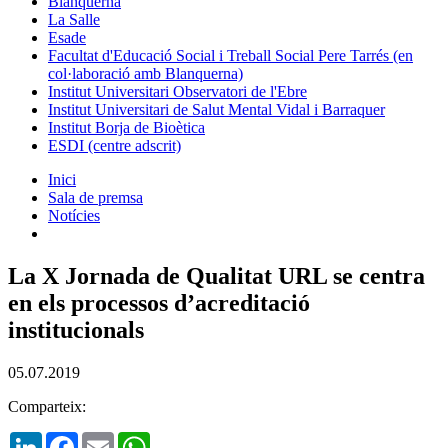
Blanquerna
La Salle
Esade
Facultat d'Educació Social i Treball Social Pere Tarrés (en
col·laboració amb Blanquerna)
Institut Universitari Observatori de l'Ebre
Institut Universitari de Salut Mental Vidal i Barraquer
Institut Borja de Bioètica
ESDI (centre adscrit)
Inici
Sala de premsa
Notícies
La X Jornada de Qualitat URL se centra
en els processos d’acreditació
institucionals
05.07.2019
Comparteix:
LinkedIn
Facebook
Email
WhatsApp