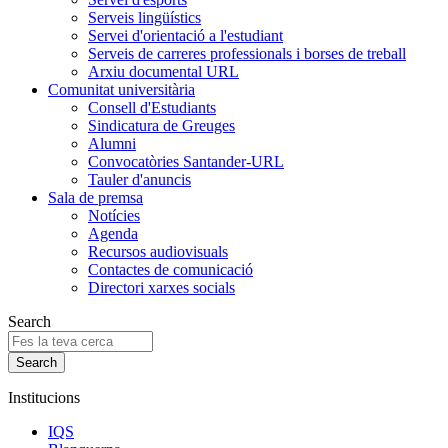
Serveis lingüístics
Servei d'orientació a l'estudiant
Serveis de carreres professionals i borses de treball
Arxiu documental URL
Comunitat universitària
Consell d'Estudiants
Sindicatura de Greuges
Alumni
Convocatòries Santander-URL
Tauler d'anuncis
Sala de premsa
Notícies
Agenda
Recursos audiovisuals
Contactes de comunicació
Directori xarxes socials
Search
Institucions
IQS