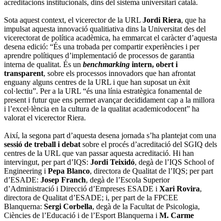
acreditacions institucionals, dins del sistema universitari català.
Sota aquest context, el vicerector de la URL
Jordi Riera
, que ha
impulsat aquesta innovació qualitiativa dins la Universitat des del
vicerectorat de política acadèmica, ha emmarcat el caràcter d’aquesta
desena edició: “És una trobada per compartir experiències i per
aprendre polítiques d’implementació de processos de garantia
interna de qualitat. És un
benchmarking
intern, obert i
transparent
, sobre els processos innovadors que han afrontat
enguany alguns centres de la URL i que han suposat un èxit
col·lectiu”. Per a la URL “és una línia estratègica fonamental de
present i futur que ens permet avançar decididament cap a la millora
i l’excel·lència en la cultura de la qualitat academicodocent” ha
valorat el vicerector Riera.
Així, la segona part d’aquesta desena jornada s’ha plantejat com una
sessió de treball i debat
sobre el procés d’acreditació del SGIQ dels
centres de la URL que van passar aquesta acreditació. Hi han
intervingut, per part d’IQS:
Jordi
Teixidó
, degà de l’IQS School of
Engineering i
Pepa
Blanco
, directora de Qualitat de l’IQS; per part
d’ESADE:
Josep
Franch
, degà de l’Escola Superior
d’Administració i Direcció d’Empreses ESADE i
Xari Rovira
,
directora de Qualitat d’ESADE; i, per part de la FPCEE
Blanquerna:
Sergi Corbella
, degà de la Facultat de Psicologia,
Ciències de l’Educació i de l’Esport Blanquerna i
M. Carme