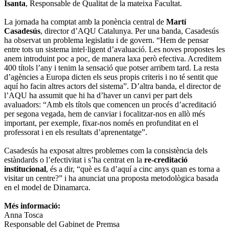
Isanta
, Responsable de Qualitat de la mateixa Facultat.
La jornada ha comptat amb la ponència central de
Martí
Casadesús
, director d’AQU Catalunya. Per una banda, Casadesús
ha observat un problema legislatiu i de govern. “Hem de pensar
entre tots un sistema intel·ligent d’avaluació. Les noves propostes les
anem introduint poc a poc, de manera laxa però efectiva. Acreditem
400 títols l’any i tenim la sensació que potser arribem tard. La resta
d’agències a Europa dicten els seus propis criteris i no té sentit que
aquí ho facin altres actors del sistema”. D’altra banda, el director de
l’AQU ha assumit que hi ha d’haver un canvi per part dels
avaluadors: “Amb els títols que comencen un procés d’acreditació
per segona vegada, hem de canviar i focalitzar-nos en allò més
important, per exemple, fixar-nos només en profunditat en el
professorat i en els resultats d’aprenentatge”.
Casadesús ha exposat altres problemes com la consistència dels
estàndards o l’efectivitat i s’ha centrat en la
re-creditació
institucional
, és a dir, “què es fa d’aquí a cinc anys quan es torna a
visitar un centre?” i ha anunciat una proposta metodològica basada
en el model de Dinamarca.
Més informació:
Anna Tosca
Responsable del Gabinet de Premsa