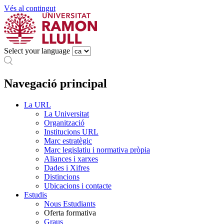
Vés al contingut
Select your language
Navegació principal
La URL
La Universitat
Organització
Institucions URL
Marc estratègic
Marc legislatiu i normativa pròpia
Aliances i xarxes
Dades i Xifres
Distincions
Ubicacions i contacte
Estudis
Nous Estudiants
Oferta formativa
Graus