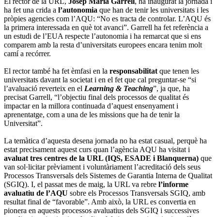
El rector de la URL,
Josep Maria Garrell
, ha inaugurat la jornada i
ha fet una crida a
l’autonomia
que han de tenir les universitats i les
pròpies agencies com l’AQU: “No es tracta de controlar. L’AQU és
la primera interessada en què tot avanci”. Garrell ha fet referència a
un estudi de l’EUA respecte l’autonomia i ha remarcat que si ens
comparem amb la resta d’universitats europees encara tenim molt
camí a recórrer.
El rector també ha fet èmfasi en la
responsabilitat
que tenen les
universitats davant la societat i en el fet que cal preguntar-se “si
l’avaluació reverteix en el
Learning & Teaching
”, ja que, ha
precisat Garrell, “l’objectiu final dels processos de qualitat és
impactar en la millora continuada d’aquest ensenyament i
aprenentatge, com a una de les missions que ha de tenir la
Universitat”.
La temàtica d’aquesta desena jornada no ha estat casual, perquè ha
estat precisament aquest curs quan l’agència AQU ha visitat i
avaluat tres centres de la URL (IQS, ESADE i Blanquerna)
que
van sol·licitar prèviament i voluntàriament l’acreditació dels seus
Processos Transversals dels Sistemes de Garantia Interna de Qualitat
(SGIQ). I, el passat mes de maig, la URL va rebre
l’informe
avaluatiu de l’AQU
sobre els Processos Transversals SGIQ, amb
resultat final de “favorable”. Amb això, la URL es convertia en
pionera en aquests processos avaluatius dels SGIQ i successives