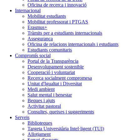
Oficina de recerca i innovació
Internacional
Mobilitat estudiants
Mobilitat professorat i PTGAS
Erasmus+
Tràmits per a estudiants internacionals
Assegurança
Oficina de relacions internacionals i estudiants
Estudiants comunitaris
Compromís social
Portal de la Transparència
Desenvolupament sostenible
Cooperació i voluntariat
Recerca socialment compromesa
Unitat d'Igualtat i Diversitat
Medi ambient
Salut mental i benestar
Beques i ajuts
Activitat pastoral
Consultes, queixes i suggeriments
Serveis
Biblioteques
Targeta Universitària Intel·ligent (TUI)
Allotjament
Servei d'esports