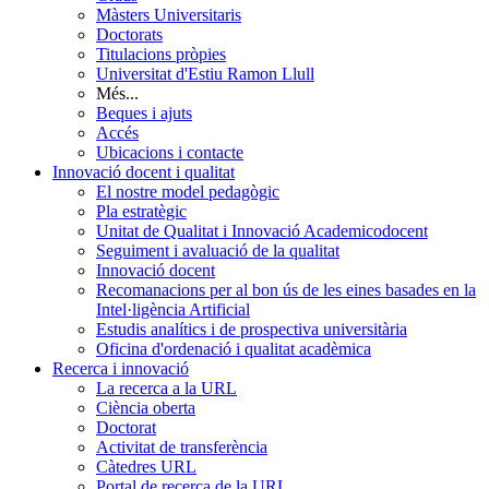
Màsters Universitaris
Doctorats
Titulacions pròpies
Universitat d'Estiu Ramon Llull
Més...
Beques i ajuts
Accés
Ubicacions i contacte
Innovació docent i qualitat
El nostre model pedagògic
Pla estratègic
Unitat de Qualitat i Innovació Academicodocent
Seguiment i avaluació de la qualitat
Innovació docent
Recomanacions per al bon ús de les eines basades en la
Intel·ligència Artificial
Estudis analítics i de prospectiva universitària
Oficina d'ordenació i qualitat acadèmica
Recerca i innovació
La recerca a la URL
Ciència oberta
Doctorat
Activitat de transferència
Càtedres URL
Portal de recerca de la URL