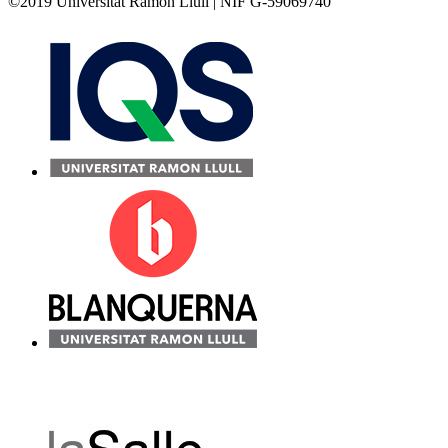
©2019 Universitat Ramon Llull | NIF G-59069740